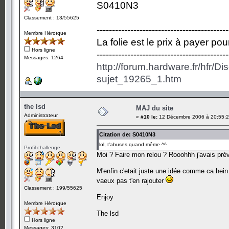
S0410N3
Classement : 13/55625
-------------------------------------------
Membre Héroïque
La folie est le prix à payer po
Hors ligne
-------------------------------------------
Messages: 1264
http://forum.hardware.fr/hfr/D
sujet_19265_1.htm
the lsd
MAJ du site
Administrateur
«
#10 le:
12 Décembre 2006 à 20:55:2
Citation de: S0410N3
lol, t'abuses quand même ^^
Profil challenge
Moi ? Faire mon relou ? Rooohhh j'avais pré
M'enfin c'etait juste une idée comme ca hein !
vaeux pas t'en rajouter
Classement : 199/55625
Enjoy
Membre Héroïque
The lsd
Hors ligne
Messages: 3102