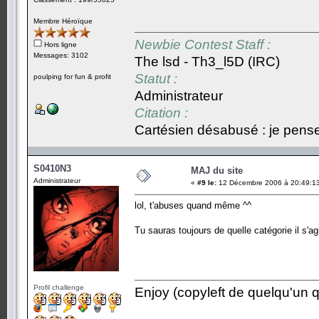
Membre Héroïque
Newbie Contest Staff :
Hors ligne
Messages: 3102
The lsd - Th3_l5D (IRC)
Statut :
poulping for fun & profit
Administrateur
Citation :
Cartésien désabusé : je pense,
S0410N3
MAJ du site
Administrateur
«
#9 le:
12 Décembre 2006 à 20:49:1
lol, t'abuses quand même ^^
Tu sauras toujours de quelle catégorie il s'a
Profil challenge
Enjoy (copyleft de quelqu'un qu