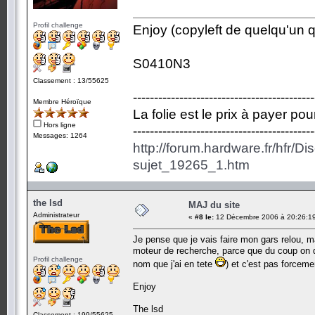
Profil challenge
Enjoy (copyleft de quelqu'un qu
S0410N3
Classement : 13/55625
-------------------------------------------
Membre Héroïque
La folie est le prix à payer po
Hors ligne
-------------------------------------------
Messages: 1264
http://forum.hardware.fr/hfr/D
sujet_19265_1.htm
the lsd
MAJ du site
Administrateur
«
#8 le:
12 Décembre 2006 à 20:26:1
Je pense que je vais faire mon gars relou, ma
moteur de recherche, parce que du coup on di
Profil challenge
nom que j'ai en tete
) et c'est pas forcemen
Enjoy
The lsd
Classement : 199/55625