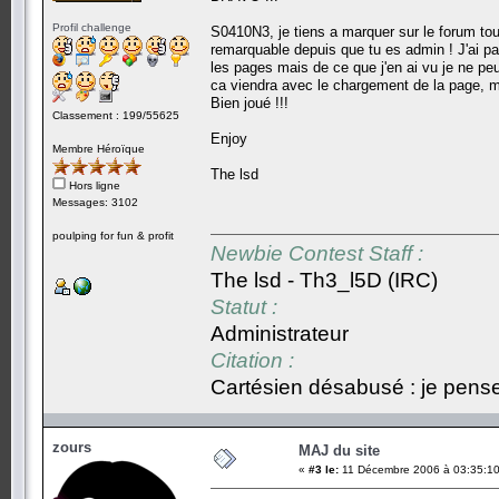
Profil challenge
S0410N3, je tiens a marquer sur le forum tout
remarquable depuis que tu es admin ! J'ai pa
les pages mais de ce que j'en ai vu je ne peux
ca viendra avec le chargement de la page, mai
Bien joué !!!
Classement : 199/55625
Enjoy
Membre Héroïque
The lsd
Hors ligne
Messages: 3102
poulping for fun & profit
Newbie Contest Staff :
The lsd - Th3_l5D (IRC)
Statut :
Administrateur
Citation :
Cartésien désabusé : je pense,
zours
MAJ du site
«
#3 le:
11 Décembre 2006 à 03:35:10