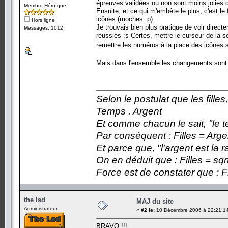
épreuves validées ou non sont moins jolies q
Membre Héroïque
Ensuite, et ce qui m'embête le plus, c'est l
icônes (moches :p)
Hors ligne
Je trouvais bien plus pratique de voir direc
Messages: 1012
réussies :s Certes, mettre le curseur de la 
remettre les numéros à la place des icônes s
Mais dans l'ensemble les changements sont
Selon le postulat que les fille
Temps . Argent
Et comme chacun le sait, "le t
Par conséquent : Filles = Arge
Et parce que, "l'argent est la 
On en déduit que : Filles = sqr
Force est de constater que : F
the lsd
MAJ du site
Administrateur
«
#2 le:
10 Décembre 2006 à 22:21:1
BRAVO !!!