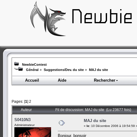
NewbieContest
Général
»
Suggestions/Dev. du site
»
MAJ du site
Accueil
Aide
Rechercher
Pages: [
1
]
2
Auteur
Fil de discussion: MAJ du site (Lu 23677 fois)
S0410N3
MAJ du site
Administrateur
«
le:
10 Décembre 2006 à 19:54:59 
Bonjour, bonsoir