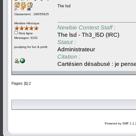
The lsd
Classement : 199/55625
Membre Héroïque
Newbie Contest Staff :
Hors ligne
The lsd - Th3_l5D (IRC)
Messages: 3102
Statut :
poulping for fun & profit
Administrateur
Citation :
Cartésien désabusé : je pense,
Pages: [
1
]
2
Powered by SMF 1.1.