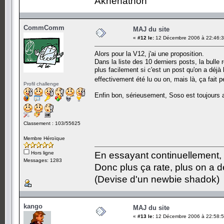
Akhenathon
CommComm
MAJ du site
«
#12 le:
12 Décembre 2006 à 22:46:3
Alors pour la V12, j'ai une proposition.
Dans la liste des 10 derniers posts, la bulle r
plus facilement si c'est un post qu'on a déjà
effectivement été lu ou on, mais là, ça fait
Profil challenge
Enfin bon, sérieusement, Soso est toujours a
Classement : 103/55625
Membre Héroïque
Hors ligne
En essayant continuellement, on
Messages: 1283
Donc plus ça rate, plus on a
(Devise d'un newbie shadok)
kango
MAJ du site
«
#13 le:
12 Décembre 2006 à 22:58:5