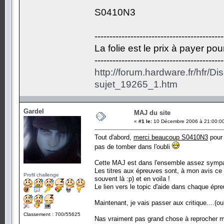
S0410N3
-------------------------------------------
La folie est le prix à payer po
-------------------------------------------
http://forum.hardware.fr/hfr/D
sujet_19265_1.htm
Gardel
MAJ du site
«
#1 le:
10 Décembre 2006 à 21:00:0
Tout d'abord,
merci beaucoup S0410N3
pour 
pas de tomber dans l'oubli
Cette MAJ est dans l'ensemble assez sympathi
Les titres aux épreuves sont, à mon avis ce 
Profil challenge
souvent là :p) et en voila !
Le lien vers le topic d'aide dans chaque épre
Maintenant, je vais passer aux critique....(ou
Classement : 700/55625
Nas vraiment pas grand chose à reprocher m