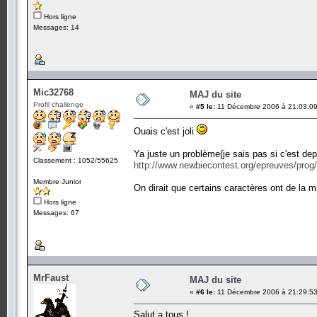
Hors ligne
Messages: 14
Mic32768
MAJ du site
Profil challenge
«
#5 le:
11 Décembre 2006 à 21:03:09
Ouais c'est joli
Ya juste un problème(je sais pas si c'est dep
Classement : 1052/55625
http://www.newbiecontest.org/epreuves/prog
Membre Junior
On dirait que certains caractères ont de la m
Hors ligne
Messages: 67
MrFaust
MAJ du site
«
#6 le:
11 Décembre 2006 à 21:29:53
Salut a tous !