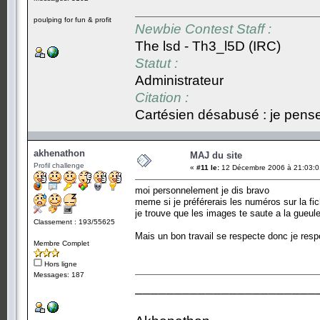
poulping for fun & profit
Newbie Contest Staff :
The lsd - Th3_l5D (IRC)
Statut :
Administrateur
Citation :
Cartésien désabusé : je pense,
akhenathon
MAJ du site
Profil challenge
«
#11 le:
12 Décembre 2006 à 21:03:0
moi personnelement je dis bravo
meme si je préférerais les numéros sur la fi
je trouve que les images te saute a la gueule,
Classement : 193/55625
Mais un bon travail se respecte donc je resp
Membre Complet
Hors ligne
Messages: 187
_______________________