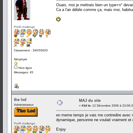
Ouais, moi je mettrais bien un type+n° devant
Ca a l'air débile comme ça, mais moi, habitu
Profil challenge
Classement : 340/55625
Néophyte
Hors ligne
Messages: 45
the lsd
MAJ du site
Administrateur
«
#14 le:
12 Décembre 2006 à 23:06:3
en meme temps je vais me contredire avec m
dynamique, personne ne voulait vraiment et m
Profil challenge
Enjoy