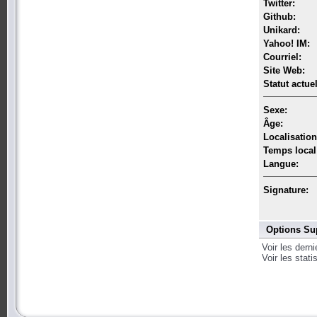
Twitter:
Github:
Unikard:
Yahoo! IM:
Courriel:
Site Web:
Statut actuel
Sexe:
Âge:
Localisation
Temps local
Langue:
Signature:
Options Su
Voir les dern
Voir les stat