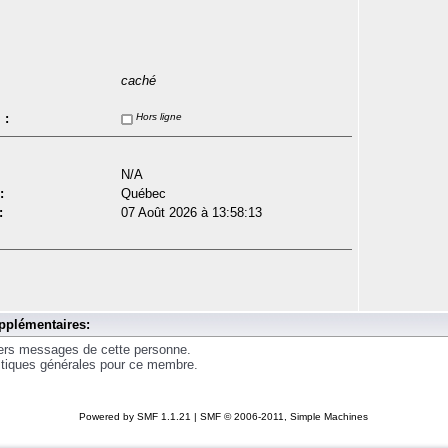
caché
 :
Hors ligne
N/A
:
Québec
:
07 Août 2026 à 13:58:13
pplémentaires:
iers messages de cette personne.
istiques générales pour ce membre.
Powered by SMF 1.1.21
|
SMF © 2006-2011, Simple Machines