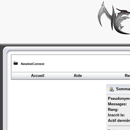
NewbieContest
Accueil
Aide
Re
Sommair
Pseudonym
Messages:
Rang:
Inscrit le:
Actif derniè