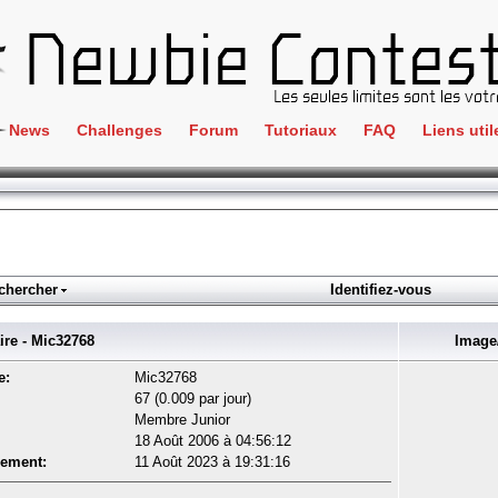
News
Challenges
Forum
Tutoriaux
FAQ
Liens util
Crackme
IRC
ClientSide
Newbi
Cryptographie
Liens
Forensics
chercher
Identifiez-vous
Parten
Hacking
Régle
e - Mic32768
Image/
Logique
Goodi
e:
Mic32768
Programmation
67 (0.009 par jour)
L'incu
Membre Junior
Stéganographie
18 Août 2006 à 04:56:12
Wargame
rement:
11 Août 2023 à 19:31:16
Tous les challenges