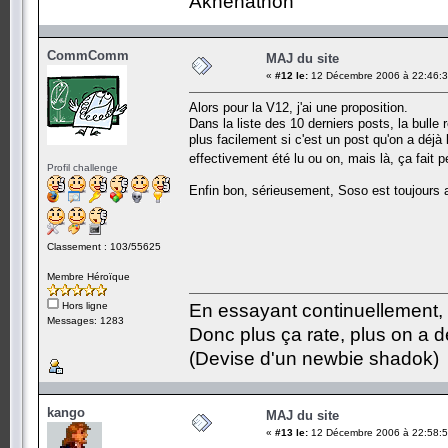
Akhenathon
CommComm
MAJ du site
«
#12 le:
12 Décembre 2006 à 22:46:3
Alors pour la V12, j'ai une proposition.
Dans la liste des 10 derniers posts, la bulle r
plus facilement si c'est un post qu'on a déjà
effectivement été lu ou on, mais là, ça fait
Profil challenge
Enfin bon, sérieusement, Soso est toujours a
Classement : 103/55625
Membre Héroïque
Hors ligne
En essayant continuellement, on
Messages: 1283
Donc plus ça rate, plus on a
(Devise d'un newbie shadok)
kango
MAJ du site
«
#13 le:
12 Décembre 2006 à 22:58:5