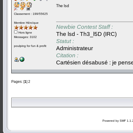
The lsd
Classement : 199/55625
Membre Héroïque
Newbie Contest Staff :
Hors ligne
The lsd - Th3_l5D (IRC)
Messages: 3102
Statut :
poulping for fun & profit
Administrateur
Citation :
Cartésien désabusé : je pense,
Pages: [
1
]
2
Powered by SMF 1.1.