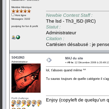
Membre Héroïque
Newbie Contest Staff :
Hors ligne
Messages: 3102
The lsd - Th3_l5D (IRC)
Statut :
poulping for fun & profit
Administrateur
Citation :
Cartésien désabusé : je pense,
S0410N3
MAJ du site
Administrateur
«
#9 le:
12 Décembre 2006 à 20:49:1
lol, t'abuses quand même ^^
Tu sauras toujours de quelle catégorie il s'a
Profil challenge
Enjoy (copyleft de quelqu'un qu