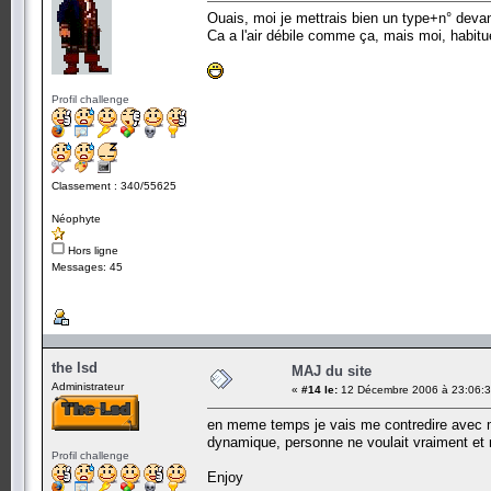
Ouais, moi je mettrais bien un type+n° devant
Ca a l'air débile comme ça, mais moi, habitu
Profil challenge
Classement : 340/55625
Néophyte
Hors ligne
Messages: 45
the lsd
MAJ du site
Administrateur
«
#14 le:
12 Décembre 2006 à 23:06:3
en meme temps je vais me contredire avec m
dynamique, personne ne voulait vraiment et m
Profil challenge
Enjoy