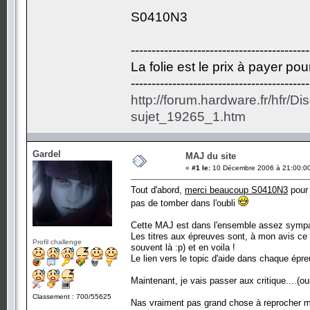
S0410N3
-------------------------------------------
La folie est le prix à payer po
-------------------------------------------
http://forum.hardware.fr/hfr/D
sujet_19265_1.htm
Gardel
MAJ du site
«
#1 le:
10 Décembre 2006 à 21:00:0
Tout d'abord,
merci beaucoup S0410N3
pour 
pas de tomber dans l'oubli
Cette MAJ est dans l'ensemble assez sympathi
Les titres aux épreuves sont, à mon avis ce 
Profil challenge
souvent là :p) et en voila !
Le lien vers le topic d'aide dans chaque épre
Maintenant, je vais passer aux critique....(ou
Classement : 700/55625
Nas vraiment pas grand chose à reprocher m