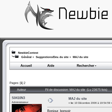
NewbieContest
Général
»
Suggestions/Dev. du site
»
MAJ du site
Accueil
Aide
Rechercher
Pages: [
1
]
2
Auteur
Fil de discussion: MAJ du site (Lu 23675 fois)
S0410N3
MAJ du site
Administrateur
«
le:
10 Décembre 2006 à 19:54:59 
Bonjour, bonsoir