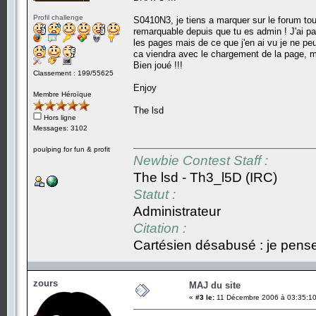
Profil challenge
S0410N3, je tiens a marquer sur le forum tout
remarquable depuis que tu es admin ! J'ai pa
les pages mais de ce que j'en ai vu je ne peux
ca viendra avec le chargement de la page, mai
Bien joué !!!
Classement : 199/55625
Enjoy
Membre Héroïque
The lsd
Hors ligne
Messages: 3102
poulping for fun & profit
Newbie Contest Staff :
The lsd - Th3_l5D (IRC)
Statut :
Administrateur
Citation :
Cartésien désabusé : je pense,
zours
MAJ du site
«
#3 le:
11 Décembre 2006 à 03:35:10