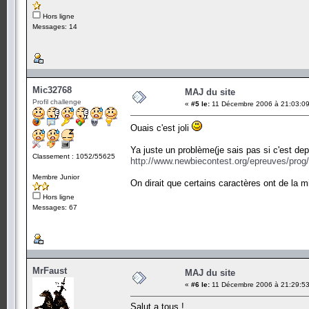
Hors ligne
Messages: 14
Mic32768
MAJ du site
Profil challenge
«
#5 le:
11 Décembre 2006 à 21:03:09
Ouais c'est joli
Ya juste un problème(je sais pas si c'est dep
Classement : 1052/55625
http://www.newbiecontest.org/epreuves/prog
Membre Junior
On dirait que certains caractères ont de la m
Hors ligne
Messages: 67
MrFaust
MAJ du site
«
#6 le:
11 Décembre 2006 à 21:29:53
Salut a tous !