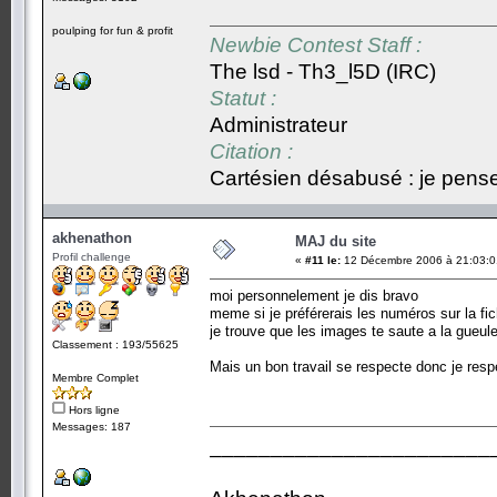
poulping for fun & profit
Newbie Contest Staff :
The lsd - Th3_l5D (IRC)
Statut :
Administrateur
Citation :
Cartésien désabusé : je pense,
akhenathon
MAJ du site
Profil challenge
«
#11 le:
12 Décembre 2006 à 21:03:0
moi personnelement je dis bravo
meme si je préférerais les numéros sur la fi
je trouve que les images te saute a la gueule,
Classement : 193/55625
Mais un bon travail se respecte donc je resp
Membre Complet
Hors ligne
Messages: 187
_______________________