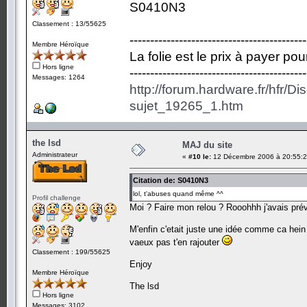
S0410N3
Classement : 13/55625
-------------------------------------------
Membre Héroïque
La folie est le prix à payer po
Hors ligne
-------------------------------------------
Messages: 1264
http://forum.hardware.fr/hfr/D
sujet_19265_1.htm
the lsd
MAJ du site
Administrateur
«
#10 le:
12 Décembre 2006 à 20:55:2
Citation de: S0410N3
lol, t'abuses quand même ^^
Profil challenge
Moi ? Faire mon relou ? Rooohhh j'avais pré
M'enfin c'etait juste une idée comme ca hein !
vaeux pas t'en rajouter
Classement : 199/55625
Enjoy
Membre Héroïque
The lsd
Hors ligne
Messages: 3102