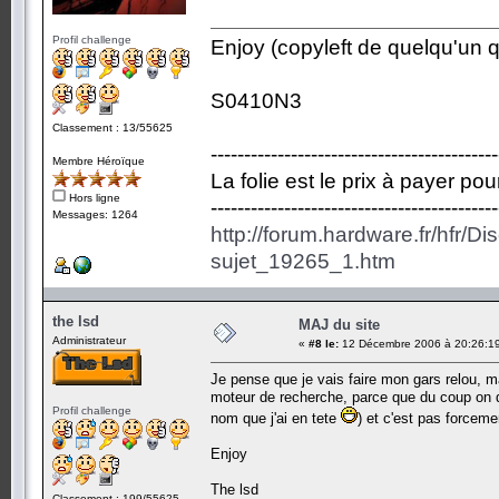
Profil challenge
Enjoy (copyleft de quelqu'un qu
S0410N3
Classement : 13/55625
-------------------------------------------
Membre Héroïque
La folie est le prix à payer po
Hors ligne
-------------------------------------------
Messages: 1264
http://forum.hardware.fr/hfr/D
sujet_19265_1.htm
the lsd
MAJ du site
Administrateur
«
#8 le:
12 Décembre 2006 à 20:26:1
Je pense que je vais faire mon gars relou, ma
moteur de recherche, parce que du coup on di
Profil challenge
nom que j'ai en tete
) et c'est pas forcemen
Enjoy
The lsd
Classement : 199/55625