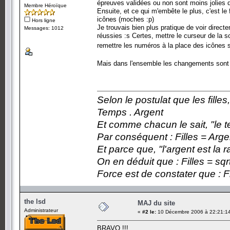
épreuves validées ou non sont moins jolies q
Membre Héroïque
Ensuite, et ce qui m'embête le plus, c'est l
icônes (moches :p)
Hors ligne
Je trouvais bien plus pratique de voir direc
Messages: 1012
réussies :s Certes, mettre le curseur de la 
remettre les numéros à la place des icônes s
Mais dans l'ensemble les changements sont
Selon le postulat que les fille
Temps . Argent
Et comme chacun le sait, "le t
Par conséquent : Filles = Arge
Et parce que, "l'argent est la 
On en déduit que : Filles = sqr
Force est de constater que : F
the lsd
MAJ du site
Administrateur
«
#2 le:
10 Décembre 2006 à 22:21:1
BRAVO !!!