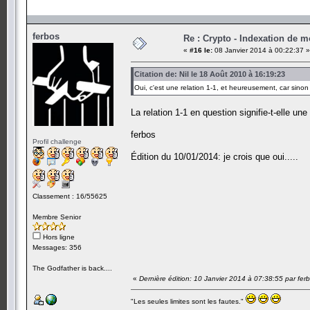
ferbos
Re : Crypto - Indexation de m
«
#16 le:
08 Janvier 2014 à 00:22:37 »
Citation de: Nil le 18 Août 2010 à 16:19:23
Oui, c'est une relation 1-1, et heureusement, car sinon
La relation 1-1 en question signifie-t-elle une
ferbos
Profil challenge
Édition du 10/01/2014: je crois que oui.....
Classement : 16/55625
Membre Senior
Hors ligne
Messages: 356
The Godfather is back....
«
Dernière édition: 10 Janvier 2014 à 07:38:55 par fer
"Les seules limites sont les fautes."