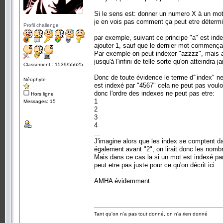
Si le sens est: donner un numero X à un mot a
je en vois pas comment ça peut etre détermi
Profil challenge
par exemple, suivant ce principe "a" est inde
ajouter 1, sauf que le dernier mot commençan
Par exemple on peut indexer "azzzz", mais 
jusqu'à l'infini de telle sorte qu'on atteindra ja
Classement : 1539/55625
Donc de toute évidence le terme d'"index" ne 
Néophyte
est indexé par "4567" cela ne peut pas vouloir
donc l'ordre des indexes ne peut pas etre:
Hors ligne
1
Messages: 15
2
3
4
...
J'imagine alors que les index se comptent da
également avant "2", on lirait donc les nombr
Mais dans ce cas la si un mot est indexé par 
peut etre pas juste pour ce qu'on décrit ici.
AMHA évidemment
Tant qu'on n'a pas tout donné, on n'a rien donné