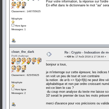
Pour votre information, la réponse sur l'ordr
En effet dans le dictionnaire le mot "aa" sera
Classement : 1467/55625
Néophyte
Hors ligne
Messages: 1
clean_the_dark
Re : Crypto - Indexation de m
Profil challenge
«
#20 le:
17 Août 2016 à 17:34:44 »
bonjour a tous,
je m'interroge sur cette épreuve; les indices 
Classement : 625/55625
on voit un peu de tout et son contraire
la notion de a<b => f(a)<f(b) ne peut être vé
Néophyte
alphabétique et non par ordre croissant num
est-ce bien le cas ?
Hors ligne
du coup mon analyse du texte me laisse sc
Messages: 2
10' serait le premier de tous les mots présent
merci d'avance pour vos précisions ou validat