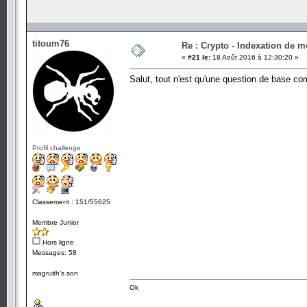
titoum76
Re : Crypto - Indexation de m
«
#21 le:
18 Août 2016 à 12:30:20 »
Salut, tout n'est qu'une question de base c
Profil challenge
Classement : 151/55625
Membre Junior
Hors ligne
Messages: 58
magruith's son
Ok