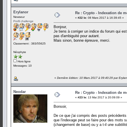
Erylanor
Re : Crypto - Indexation de m
Newseur
«
#22 le:
08 Mars 2017 à 16:39:45 »
Profil challenge
Bonjour,
Je tiens à corriger un indice du forum qui est
pas d'ambiguité pour autant.
Mais sinon, bonne épreuve, merci.
Classement : 383/55625
Néophyte
Hors ligne
Messages: 10
«
Dernière édition: 10 Mars 2017 à 09:40:29 par Erylan
Neodar
Re : Crypto - Indexation de m
«
#23 le:
13 Mai 2017 à 20:09:09 »
Bonsoir,
De ce que j'ai compris des posts précédents l
que l'indexage peut se faire pour des mots s
(changement de base) ou y a t-il une subtili