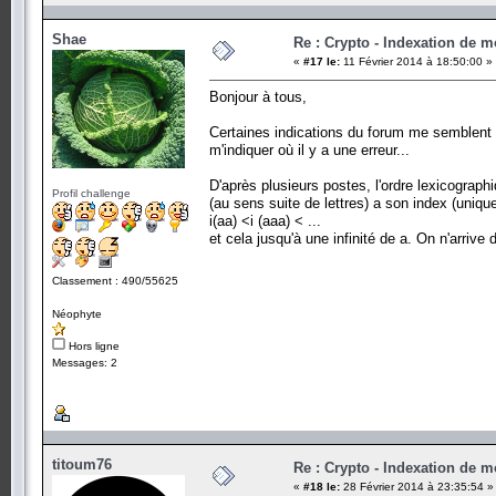
Shae
Re : Crypto - Indexation de m
«
#17 le:
11 Février 2014 à 18:50:00 »
Bonjour à tous,
Certaines indications du forum me semblent 
m'indiquer où il y a une erreur...
D'après plusieurs postes, l'ordre lexicograp
Profil challenge
(au sens suite de lettres) a son index (uniqu
i(aa) <i (aaa) < ...
et cela jusqu'à une infinité de a. On n'arrive
Classement : 490/55625
Néophyte
Hors ligne
Messages: 2
titoum76
Re : Crypto - Indexation de m
«
#18 le:
28 Février 2014 à 23:35:54 »