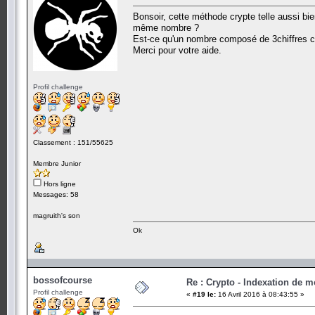
Bonsoir, cette méthode crypte telle aussi bi
même nombre ?
Est-ce qu'un nombre composé de 3chiffres cor
Merci pour votre aide.
Profil challenge
Classement : 151/55625
Membre Junior
Hors ligne
Messages: 58
magruith's son
Ok
bossofcourse
Re : Crypto - Indexation de m
Profil challenge
«
#19 le:
16 Avril 2016 à 08:43:55 »