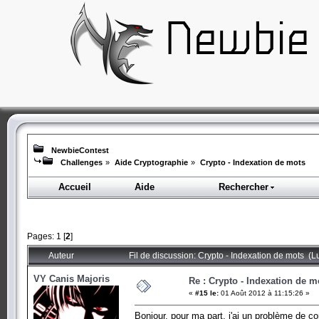
NewbieContest
Challenges
»
Aide Cryptographie
»
Crypto - Indexation de mots
Accueil
Aide
Rechercher
Pages:
1
[
2
]
Auteur
Fil de discussion: Crypto - Indexation de mots (L
VY Canis Majoris
Re : Crypto - Indexation de m
«
#15 le:
01 Août 2012 à 11:15:26 »
Bonjour, pour ma part, j'ai un problème de 