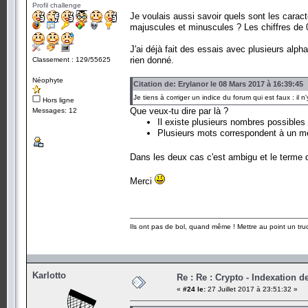
Profil challenge
Je voulais aussi savoir quels sont les caract
majuscules et minuscules ? Les chiffres de 0
J'ai déjà fait des essais avec plusieurs alph
rien donné.
Classement : 129/55625
Néophyte
Citation de: Erylanor le 08 Mars 2017 à 16:39:45
Je tiens à corriger un indice du forum qui est faux : il 
Hors ligne
Que veux-tu dire par là ?
Messages: 12
Il existe plusieurs nombres possible
Plusieurs mots correspondent à un 
Dans les deux cas c'est ambigu et le terme d
Merci
Ils ont pas de bol, quand même ! Mettre au point un tr
Karlotto
Re : Re : Crypto - Indexation 
«
#24 le:
27 Juillet 2017 à 23:51:32 »