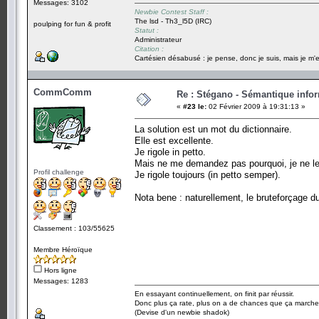
Messages: 3102
Newbie Contest Staff :
The lsd - Th3_l5D (IRC)
poulping for fun & profit
Statut :
Administrateur
Citation :
Cartésien désabusé : je pense, donc je suis, mais je m'e
CommComm
Re : Stégano - Sémantique info
«
#23 le:
02 Février 2009 à 19:31:13 »
La solution est un mot du dictionnaire.
Elle est excellente.
Je rigole in petto.
Mais ne me demandez pas pourquoi, je ne le 
Profil challenge
Je rigole toujours (in petto semper).
Nota bene : naturellement, le bruteforçage du 
Classement : 103/55625
Membre Héroïque
Hors ligne
Messages: 1283
En essayant continuellement, on finit par réussir.
Donc plus ça rate, plus on a de chances que ça marche
(Devise d'un newbie shadok)