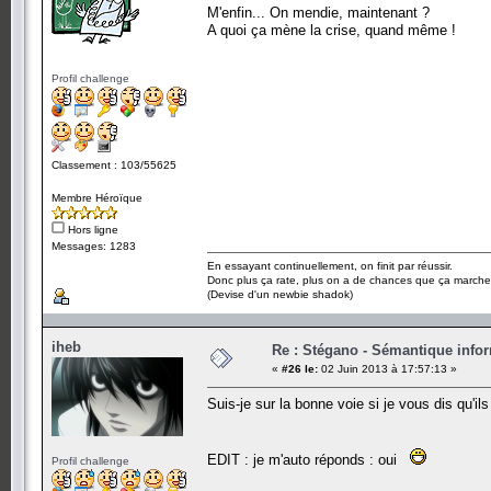
M'enfin... On mendie, maintenant ?
A quoi ça mène la crise, quand même !
Profil challenge
Classement : 103/55625
Membre Héroïque
Hors ligne
Messages: 1283
En essayant continuellement, on finit par réussir.
Donc plus ça rate, plus on a de chances que ça marche
(Devise d'un newbie shadok)
iheb
Re : Stégano - Sémantique info
«
#26 le:
02 Juin 2013 à 17:57:13 »
Suis-je sur la bonne voie si je vous dis qu'i
EDIT : je m'auto réponds : oui
Profil challenge