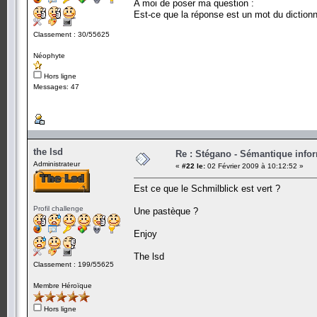
A moi de poser ma question :
Est-ce que la réponse est un mot du dictionn
Classement : 30/55625
Néophyte
Hors ligne
Messages: 47
the lsd
Re : Stégano - Sémantique info
Administrateur
«
#22 le:
02 Février 2009 à 10:12:52 »
Est ce que le Schmilblick est vert ?
Profil challenge
Une pastèque ?
Enjoy
The lsd
Classement : 199/55625
Membre Héroïque
Hors ligne