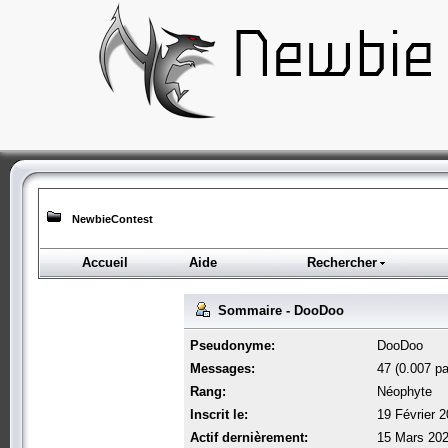
NewbieContest
Accueil
Aide
Rechercher
Sommaire - DooDoo
Pseudonyme:
DooDoo
Messages:
47 (0.007 pa
Rang:
Néophyte
Inscrit le:
19 Février 
Actif dernièrement:
15 Mars 202