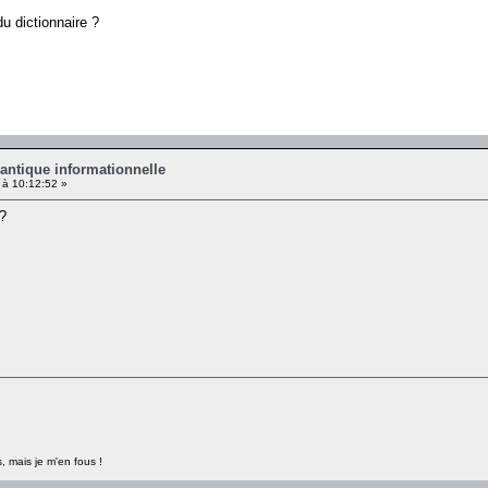
u dictionnaire ?
antique informationnelle
 à 10:12:52 »
 ?
, mais je m'en fous !