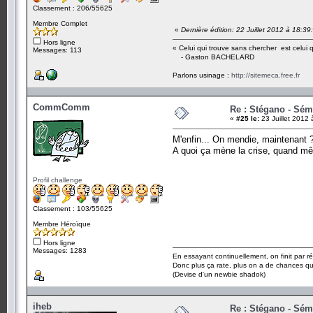
Classement : 206/55625
Membre Complet
«
Dernière édition: 22 Juillet 2012 à 18:3
Hors ligne
« Celui qui trouve sans chercher est celui 
Messages: 113
- Gaston BACHELARD
Parlons usinage :
http://sitemeca.free.fr
CommComm
Re : Stégano - Sém
«
#25 le:
23 Juillet 2012 
M'enfin... On mendie, maintenant 
A quoi ça mène la crise, quand m
Profil challenge
Classement : 103/55625
Membre Héroïque
Hors ligne
Messages: 1283
En essayant continuellement, on finit par ré
Donc plus ça rate, plus on a de chances q
(Devise d'un newbie shadok)
iheb
Re : Stégano - Sém