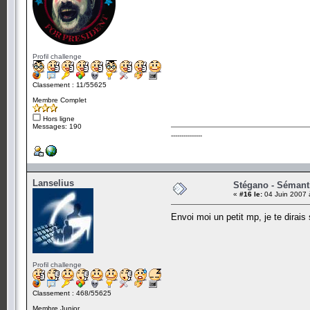
Profil challenge
Classement : 11/55625
Membre Complet
Hors ligne
Messages: 190
---------------
Lanselius
Stégano - Sémant
«
#16 le:
04 Juin 2007 
Envoi moi un petit mp, je te dirais
Profil challenge
Classement : 468/55625
Membre Junior