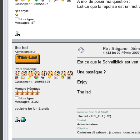
A moi de poser ma question :
Classement : 30/55625
Est-ce que la réponse est un mot d
Néophyte
Hors ligne
Messages: 47
the lsd
Re : Stégano - Sém
Administrateur
«
#22 le:
02 Février 2009
Est ce que le Schmilblick est vert
Profil challenge
Une pastèque ?
Enjoy
Classement : 199/55625
Membre Héroïque
The lsd
Hors ligne
Messages: 3102
poulping for fun & profit
Newbie Contest Staff :
The lsd - Th3_l5D (IRC)
Statut :
Administrateur
Citation :
Cartésien désabusé : je pense, donc je suis