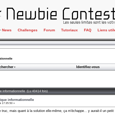
News
Challenges
Forum
Tutoriaux
FAQ
Liens util
Crackme
IRC
ClientSide
Newbi
Cryptographie
Liens
tionnelle
Forensics
chercher
Identifiez-vous
Parten
Hacking
Régle
Logique
Goodi
Programmation
e informationnelle (Lu 40414 fois)
L'incu
Stéganographie
ique informationnelle
à 17:35:50 »
Wargame
le truc, mais quant à la solution elle-même, ça m'échappe... y aurait-il un pet
Tous les challenges