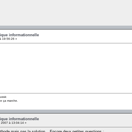
ique informationnelle
à 19:56:26 »
ussir.
ue ça marche.
ique informationnelle
2007 à 13:04:14 »
 méthode mais pas la solution... Encore deux petites questions :