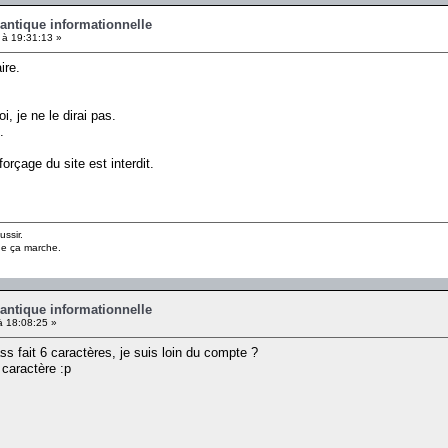
antique informationnelle
 à 19:31:13 »
ire.
 je ne le dirai pas.
.
orçage du site est interdit.
ussir.
ue ça marche.
antique informationnelle
à 18:08:25 »
 fait 6 caractères, je suis loin du compte ?
 caractère :p