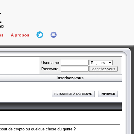
es
A propos
L'équipe
e Connect
Hall Of Fame
Username:
Password:
Inscrivez-vous
aires
ment
RETOURNER À L'ÉPREUVE
IMPRIMER
es
bateur
it bout de crypto ou quelque chose du genre ?