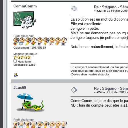
CommComm
Re : Stégano - Sém
«
#23 le:
02 Février 2009
La solution est un mot du dictionna
Elle est excellente.
Je rigole in petto.
Mais ne me demandez pas pourquoi,
Profil challenge
Je rigole toujours (in petto semper)
Nota bene : naturellement, le brutef
Classement : 103/55625
Membre Héroïque
Hors ligne
Messages: 1283
En essayant continuellement, on finit par ré
Donc plus ça rate, plus on a de chances q
(Devise d'un newbie shadok)
JLuc69
Re : Stégano - Sém
«
#24 le:
22 Juillet 2012 
CommComm, si je te dis que le pass
NB : loin du compte peut être à ±1
Profil challenge