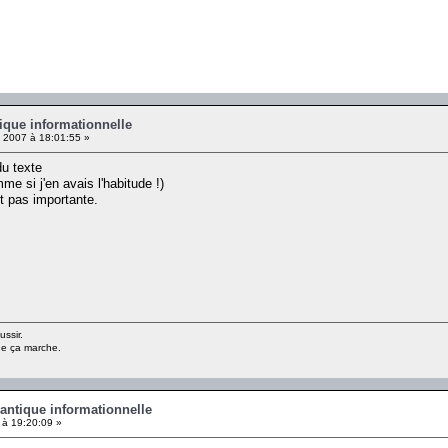
ique informationnelle
2007 à 18:01:55 »
du texte
me si j'en avais l'habitude !)
st pas importante.
ussir.
ue ça marche.
antique informationnelle
 à 19:20:09 »