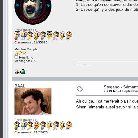
1- Est-ce qu'on conserve l'ordre de
2- Est-ce qu'il y a des jeux de mot
Profil challenge
Classement : 11/55625
Membre Complet
Hors ligne
Messages: 190
---------------
BAAL
Stégano - Sémant
«
#19 le:
24 Septembre 
Ah oui ça... ça me ferait plaisir q
Sinon j'aimerais aussi savoir si l
Profil challenge
Classement : 21/55625