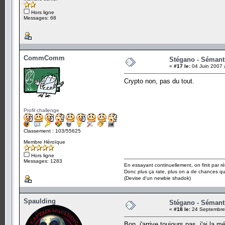
Hors ligne
Messages: 68
CommComm
Stégano - Sémant
«
#17 le:
04 Juin 2007 
Crypto non, pas du tout.
Profil challenge
Classement : 103/55625
Membre Héroïque
Hors ligne
Messages: 1283
En essayant continuellement, on finit par ré
Donc plus ça rate, plus on a de chances q
(Devise d'un newbie shadok)
Spaulding
Stégano - Sémant
«
#18 le:
24 Septembre 
Bon, j'arrive toujours pas, j'ai la