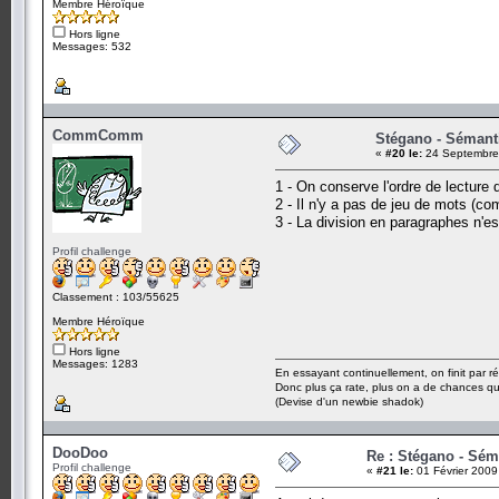
Membre Héroïque
Hors ligne
Messages: 532
CommComm
Stégano - Sémant
«
#20 le:
24 Septembre 
1 - On conserve l'ordre de lecture 
2 - Il n'y a pas de jeu de mots (com
3 - La division en paragraphes n'e
Profil challenge
Classement : 103/55625
Membre Héroïque
Hors ligne
Messages: 1283
En essayant continuellement, on finit par ré
Donc plus ça rate, plus on a de chances q
(Devise d'un newbie shadok)
DooDoo
Re : Stégano - Sém
Profil challenge
«
#21 le:
01 Février 2009