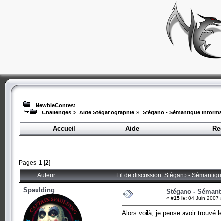
NewbieContest
Challenges
»
Aide Stéganographie
»
Stégano - Sémantique informa
Accueil
Aide
Re
Pages:
1
[
2
]
Auteur
Fil de discussion: Stégano - Sémantiqu
Spaulding
Stégano - Sémant
«
#15 le:
04 Juin 2007 
Alors voilà, je pense avoir trouvé 