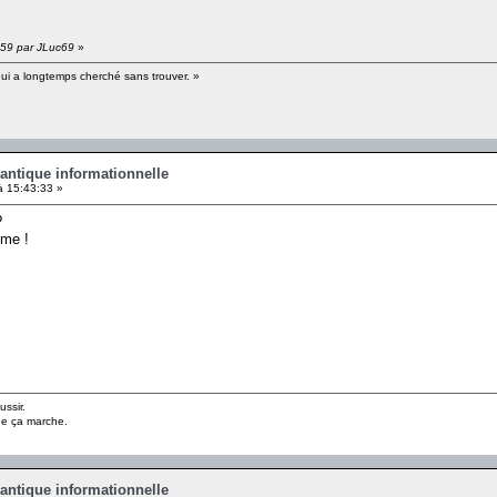
9:59 par JLuc69
»
qui a longtemps cherché sans trouver. »
antique informationnelle
à 15:43:33 »
?
ême !
ussir.
ue ça marche.
antique informationnelle