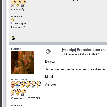
non classé(e).
Néophyte
Hors ligne
Messages: 8
Haldan
[vbscript] Execution dans une
«
#1 le:
16 Juin 2006 à 14:23:17 »
Bonjour,
Je ne connais pas la réponse, mais d'instinc
Merci
Profil challenge
Au revoir
Classement : 2876/55625
Néophyte