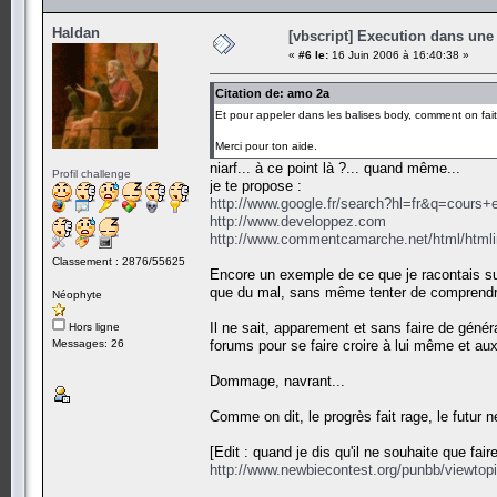
Haldan
[vbscript] Execution dans une
«
#6 le:
16 Juin 2006 à 16:40:38 »
Citation de: amo 2a
Et pour appeler dans les balises body, comment on fait d
Merci pour ton aide.
niarf... à ce point là ?... quand même...
Profil challenge
je te propose :
http://www.google.fr/search?hl=fr&q=cour
http://www.developpez.com
http://www.commentcamarche.net/html/htmli
Classement : 2876/55625
Encore un exemple de ce que je racontais sur
que du mal, sans même tenter de comprendre 
Néophyte
Il ne sait, apparement et sans faire de génér
Hors ligne
Messages: 26
forums pour se faire croire à lui même et aux 
Dommage, navrant...
Comme on dit, le progrès fait rage, le futur 
[Edit : quand je dis qu'il ne souhaite que fair
http://www.newbiecontest.org/punbb/viewtop