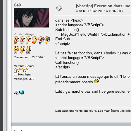
Ge0
[vbscript] Execution dans une
«
#8 le:
17 Juin 2006 à 10:07:30 »
dans les <head>
<script langage="VBScript">
Sub fonction()
MsgBox("Hello World !!",vbEclamation + 
Profil challenge
End Sub
</script>
Là t'as fait ta fonction, dans <body> tu vas d
Classement : 24/55625
<script langage="VBScript">
Call fonction()
Membre Senior
</script>
Hors ligne
Et t'auras un beau message qui te dit "Hello 
Messages: 379
précédemment postés
Edit : ça marche pas snif ! Je gère seulemen
L’art saisit une vérité intérieure. Les mathématiques décr