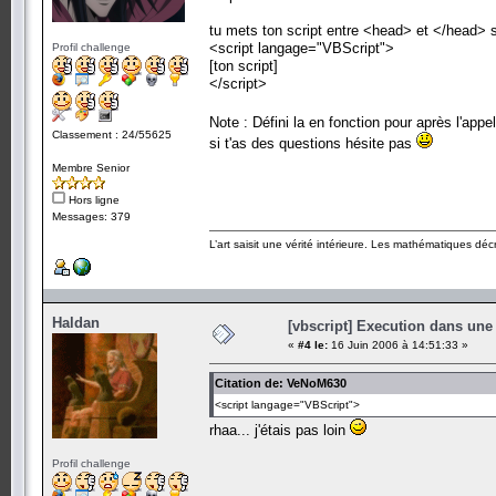
tu mets ton script entre <head> et </head> s
<script langage="VBScript">
Profil challenge
[ton script]
</script>
Note : Défini la en fonction pour après l'appe
Classement : 24/55625
si t'as des questions hésite pas
Membre Senior
Hors ligne
Messages: 379
L’art saisit une vérité intérieure. Les mathématiques décr
Haldan
[vbscript] Execution dans une
«
#4 le:
16 Juin 2006 à 14:51:33 »
Citation de: VeNoM630
<script langage="VBScript">
rhaa... j'étais pas loin
Profil challenge