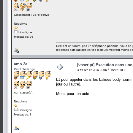
Classement : 2876/55625
Néophyte
Hors ligne
Messages: 26
Ceci est un forum, pas un téléphone portable. Vous ne 
réponses plus rapides car les lecteurs mettront moins 
amo 2a
[vbscript] Execution dans une
Profil challenge
«
#5 le:
16 Juin 2006 à 15:05:10 »
Et pour appeler dans les balises body, commen
jour ou l'autre)...
non classé(e).
Merci pour ton aide.
Néophyte
Hors ligne
Messages: 8