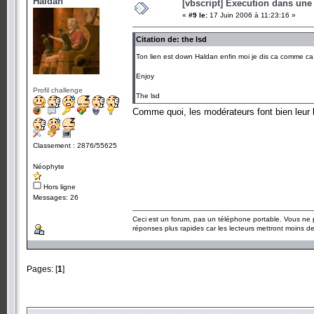
Haldan
[vbscript] Execution dans une
«
#9 le:
17 Juin 2006 à 11:23:16 »
Citation de: the lsd
Ton lien est down Haldan enfin moi je dis ca comme ca
Enjoy
Profil challenge
The lsd
Comme quoi, les modérateurs font bien leur
Classement : 2876/55625
Néophyte
Hors ligne
Messages: 26
Ceci est un forum, pas un téléphone portable. Vous ne 
réponses plus rapides car les lecteurs mettront moins 
Pages: [
1
]