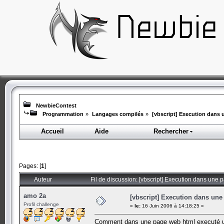
NewbieContest
Programmation
»
Langages compilés
»
[vbscript] Execution dans 
Accueil
Aide
Rechercher
Pages: [
1
]
Auteur
Fil de discussion: [vbscript] Execution dans une 
amo 2a
[vbscript] Execution dans une
Profil challenge
«
le:
16 Juin 2006 à 14:18:25 »
Comment dans une page web html executé un s