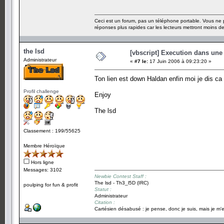
Ceci est un forum, pas un téléphone portable. Vous ne 
réponses plus rapides car les lecteurs mettront moins 
the lsd
[vbscript] Execution dans une
Administrateur
«
#7 le:
17 Juin 2006 à 09:23:20 »
Ton lien est down Haldan enfin moi je dis c
Profil challenge
Enjoy
The lsd
Classement : 199/55625
Membre Héroïque
Hors ligne
Messages: 3102
Newbie Contest Staff :
The lsd - Th3_l5D (IRC)
poulping for fun & profit
Statut :
Administrateur
Citation :
Cartésien désabusé : je pense, donc je suis, mais je m'e