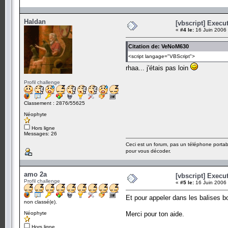
Haldan
[vbscript] Exec
«
#4 le:
16 Juin 2006 
Citation de: VeNoM630
<script langage="VBScript">
rhaa... j'étais pas loin
Profil challenge
Classement : 2876/55625
Néophyte
Hors ligne
Messages: 26
Ceci est un forum, pas un téléphone portab
pour vous décoder.
amo 2a
[vbscript] Exec
Profil challenge
«
#5 le:
16 Juin 2006 
Et pour appeler dans les balises bo
non classé(e).
Néophyte
Merci pour ton aide.
Hors ligne