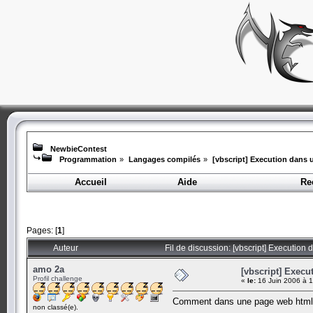
NewbieContest
Programmation
»
Langages compilés
»
[vbscript] Execution dans 
Accueil
Aide
Re
Pages: [
1
]
Auteur
Fil de discussion: [vbscript] Execution
amo 2a
[vbscript] Exec
Profil challenge
«
le:
16 Juin 2006 à 1
Comment dans une page web html ex
non classé(e).