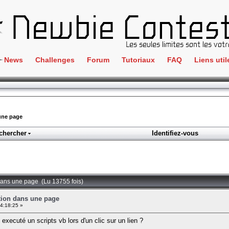
News
Challenges
Forum
Tutoriaux
FAQ
Liens util
Crackme
IRC
ClientSide
Newbi
Cryptographie
Liens
une page
Forensics
chercher
Identifiez-vous
Parten
Hacking
Régle
Logique
Goodi
Programmation
 dans une page (Lu 13755 fois)
L'incu
Stéganographie
ution dans une page
4:18:25 »
Wargame
ecuté un scripts vb lors d'un clic sur un lien ?
Tous les challenges