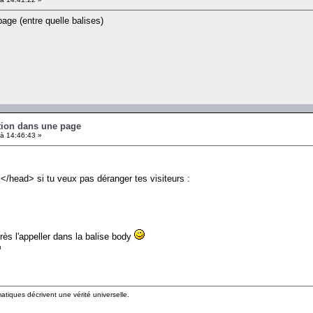
age (entre quelle balises)
ution dans une page
à 14:46:43 »
 </head> si tu veux pas déranger tes visiteurs :
près l'appeller dans la balise body
matiques décrivent une vérité universelle.