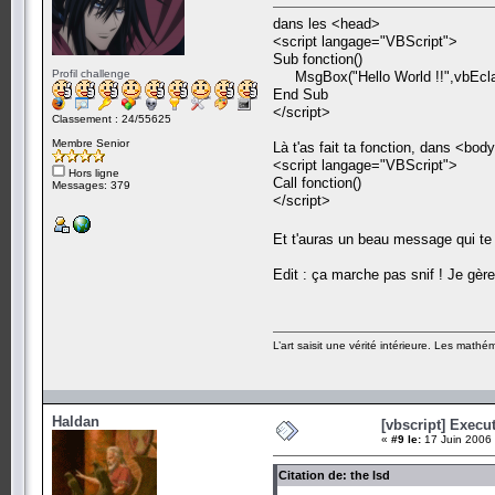
dans les <head>
<script langage="VBScript">
Sub fonction()
Profil challenge
MsgBox("Hello World !!",vbEclam
End Sub
</script>
Classement : 24/55625
Membre Senior
Là t'as fait ta fonction, dans <body
<script langage="VBScript">
Hors ligne
Call fonction()
Messages: 379
</script>
Et t'auras un beau message qui te 
Edit : ça marche pas snif ! Je gèr
L’art saisit une vérité intérieure. Les mathé
Haldan
[vbscript] Exec
«
#9 le:
17 Juin 2006 
Citation de: the lsd