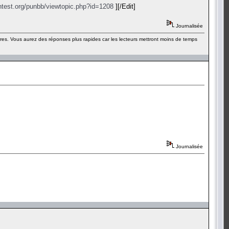
ntest.org/punbb/viewtopic.php?id=1208
][/Edit]
Journalisée
ères. Vous aurez des réponses plus rapides car les lecteurs mettront moins de temps
Journalisée