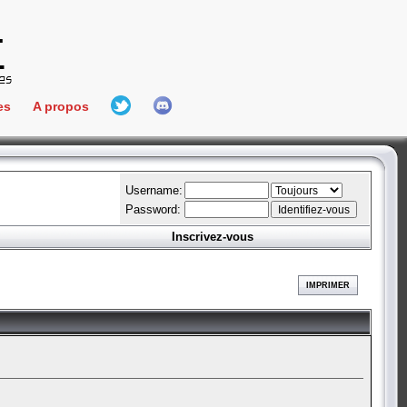
es
A propos
L'équipe
e Connect
Hall Of Fame
Username:
Password:
Inscrivez-vous
aires
ment
IMPRIMER
es
bateur