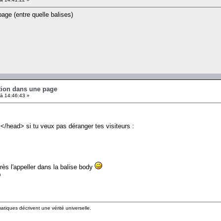
age (entre quelle balises)
ution dans une page
à 14:46:43 »
 </head> si tu veux pas déranger tes visiteurs :
près l'appeller dans la balise body
matiques décrivent une vérité universelle.