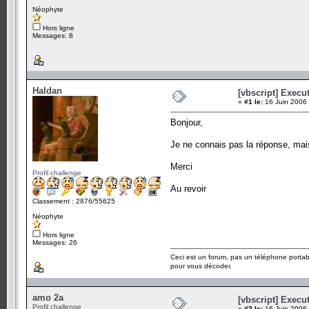
Néophyte
Hors ligne
Messages: 8
Haldan
[vbscript] Exec
«
#1 le:
16 Juin 2006 
Bonjour,
Je ne connais pas la réponse, mais
Merci
Profil challenge
Au revoir
Classement : 2876/55625
Néophyte
Hors ligne
Messages: 26
Ceci est un forum, pas un téléphone portab
pour vous décoder.
amo 2a
[vbscript] Exec
Profil challenge
«
#2 le:
16 Juin 2006 