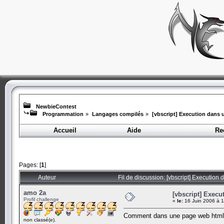
NewbieContest
Programmation
»
Langages compilés
»
[vbscript] Execution dans 
Accueil
Aide
Re
Pages: [
1
]
Auteur
Fil de discussion: [vbscript] Execution
amo 2a
[vbscript] Exec
Profil challenge
«
le:
16 Juin 2006 à 1
Comment dans une page web html ex
non classé(e).