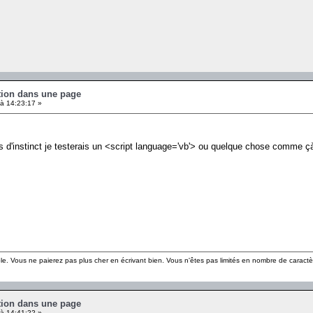
ution dans une page
à 14:23:17 »
 d'instinct je testerais un <script language='vb'> ou quelque chose comme çà
le. Vous ne paierez pas plus cher en écrivant bien. Vous n'êtes pas limités en nombre de caract
ution dans une page
à 14:41:22 »