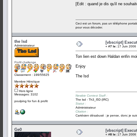
[Edit : quand je dis qu'il ne souhai
Ceci est un forum, pas un téléphone portab
pour vous décoder.
the lsd
[vbscript] Exec
Administrateur
«
#7 le:
17 Juin 2006 
Ton lien est down Haldan enfin mo
Profil challenge
Enjoy
Classement : 199/55625
The lsd
Membre Héroïque
Hors ligne
Messages: 3102
Newbie Contest Staff :
The lsd - Th3_l5D (IRC)
poulping for fun & profit
Statut :
Administrateur
Citation :
Cartésien désabusé : je pense, donc je suis
Ge0
[vbscript] Exec
«
#8 le:
17 Juin 2006 