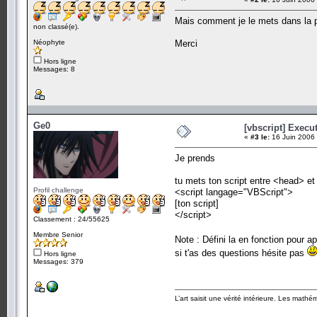
Mais comment je le mets dans la p
non classé(e).
Néophyte
Merci
Hors ligne
Messages: 8
Ge0
[vbscript] Exec
«
#3 le:
16 Juin 2006 
Je prends
tu mets ton script entre <head> et
Profil challenge
<script langage="VBScript">
[ton script]
</script>
Classement : 24/55625
Membre Senior
Note : Défini la en fonction pour a
si t'as des questions hésite pas
Hors ligne
Messages: 379
L’art saisit une vérité intérieure. Les mathé