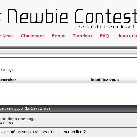
News
Challenges
Forum
Tutoriaux
FAQ
Liens util
Crackme
IRC
ClientSide
Newbi
Cryptographie
Liens
une page
Forensics
chercher
Identifiez-vous
Parten
Hacking
Régle
Logique
Goodi
Programmation
 dans une page (Lu 13751 fois)
L'incu
Stéganographie
ution dans une page
4:18:25 »
Wargame
ecuté un scripts vb lors d'un clic sur un lien ?
Tous les challenges