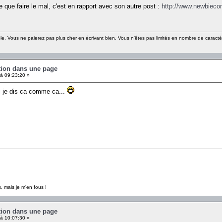
te que faire le mal, c'est en rapport avec son autre post :
http://www.newbieco
le. Vous ne paierez pas plus cher en écrivant bien. Vous n'êtes pas limités en nombre de caract
ution dans une page
à 09:23:20 »
i je dis ca comme ca...
, mais je m'en fous !
ution dans une page
à 10:07:30 »