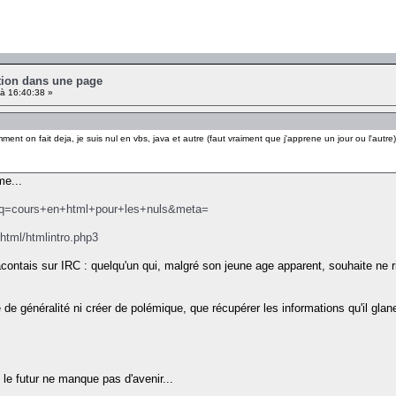
ution dans une page
à 16:40:38 »
ent on fait deja, je suis nul en vbs, java et autre (faut vraiment que j'apprene un jour ou l'autre)
me...
fr&q=cours+en+html+pour+les+nuls&meta=
tml/htmlintro.php3
contais sur IRC : quelqu'un qui, malgré son jeune age apparent, souhaite ne 
e de généralité ni créer de polémique, que récupérer les informations qu'il glan
 le futur ne manque pas d'avenir...