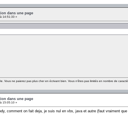
ution dans une page
à 14:51:33 »
le. Vous ne paierez pas plus cher en écrivant bien. Vous n'êtes pas limités en nombre de caract
ution dans une page
à 15:05:10 »
dy, comment on fait deja, je suis nul en vbs, java et autre (faut vraiment que j'