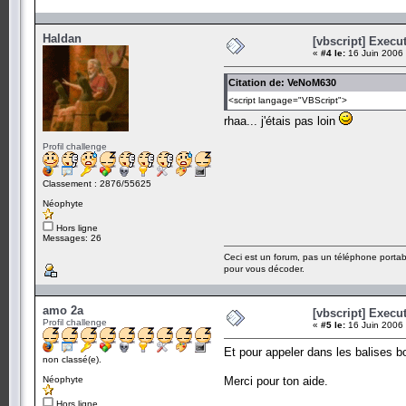
Haldan
[vbscript] Exec
«
#4 le:
16 Juin 2006 
Citation de: VeNoM630
<script langage="VBScript">
rhaa... j'étais pas loin
Profil challenge
Classement : 2876/55625
Néophyte
Hors ligne
Messages: 26
Ceci est un forum, pas un téléphone portab
pour vous décoder.
amo 2a
[vbscript] Exec
Profil challenge
«
#5 le:
16 Juin 2006 
Et pour appeler dans les balises bo
non classé(e).
Néophyte
Merci pour ton aide.
Hors ligne