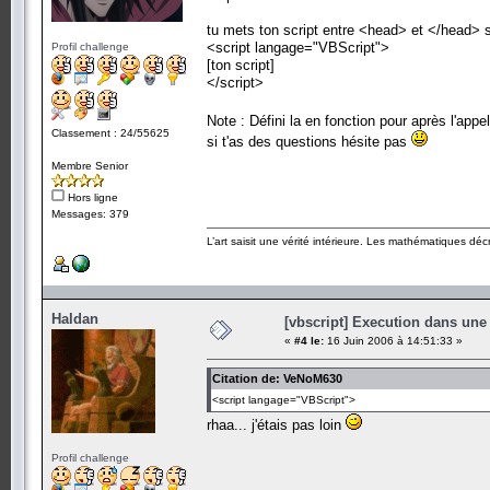
tu mets ton script entre <head> et </head> s
<script langage="VBScript">
Profil challenge
[ton script]
</script>
Note : Défini la en fonction pour après l'appe
Classement : 24/55625
si t'as des questions hésite pas
Membre Senior
Hors ligne
Messages: 379
L’art saisit une vérité intérieure. Les mathématiques décr
Haldan
[vbscript] Execution dans une
«
#4 le:
16 Juin 2006 à 14:51:33 »
Citation de: VeNoM630
<script langage="VBScript">
rhaa... j'étais pas loin
Profil challenge