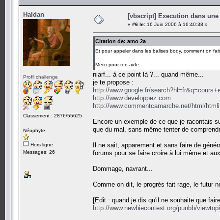
Haldan
[vbscript] Execution dans une
«
#6 le:
16 Juin 2006 à 16:40:38 »
Citation de: amo 2a
Et pour appeler dans les balises body, comment on fait d
Merci pour ton aide.
niarf... à ce point là ?... quand même...
Profil challenge
je te propose :
http://www.google.fr/search?hl=fr&q=cour
http://www.developpez.com
http://www.commentcamarche.net/html/htmli
Classement : 2876/55625
Encore un exemple de ce que je racontais sur
que du mal, sans même tenter de comprendre 
Néophyte
Il ne sait, apparement et sans faire de génér
Hors ligne
Messages: 26
forums pour se faire croire à lui même et aux 
Dommage, navrant...
Comme on dit, le progrès fait rage, le futur 
[Edit : quand je dis qu'il ne souhaite que fair
http://www.newbiecontest.org/punbb/viewtop