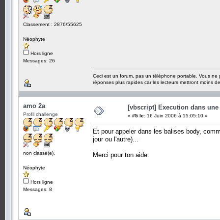
Classement : 2876/55625
Néophyte
Hors ligne
Messages: 26
Ceci est un forum, pas un téléphone portable. Vous ne 
réponses plus rapides car les lecteurs mettront moins 
amo 2a
[vbscript] Execution dans une
Profil challenge
«
#5 le:
16 Juin 2006 à 15:05:10 »
Et pour appeler dans les balises body, commen
jour ou l'autre)...
non classé(e).
Merci pour ton aide.
Néophyte
Hors ligne
Messages: 8