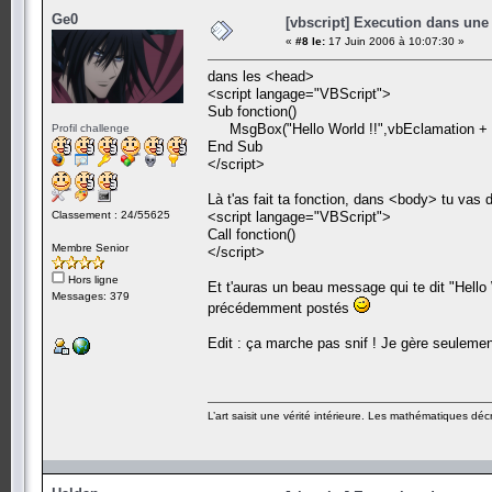
Ge0
[vbscript] Execution dans une
«
#8 le:
17 Juin 2006 à 10:07:30 »
dans les <head>
<script langage="VBScript">
Sub fonction()
MsgBox("Hello World !!",vbEclamation + 
Profil challenge
End Sub
</script>
Là t'as fait ta fonction, dans <body> tu vas d
Classement : 24/55625
<script langage="VBScript">
Call fonction()
Membre Senior
</script>
Hors ligne
Et t'auras un beau message qui te dit "Hello 
Messages: 379
précédemment postés
Edit : ça marche pas snif ! Je gère seulemen
L’art saisit une vérité intérieure. Les mathématiques décr