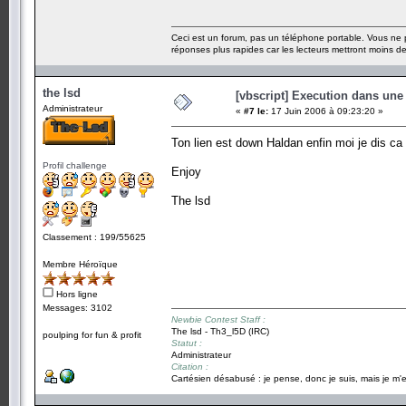
Ceci est un forum, pas un téléphone portable. Vous ne 
réponses plus rapides car les lecteurs mettront moins 
the lsd
[vbscript] Execution dans une
Administrateur
«
#7 le:
17 Juin 2006 à 09:23:20 »
Ton lien est down Haldan enfin moi je dis c
Profil challenge
Enjoy
The lsd
Classement : 199/55625
Membre Héroïque
Hors ligne
Messages: 3102
Newbie Contest Staff :
The lsd - Th3_l5D (IRC)
poulping for fun & profit
Statut :
Administrateur
Citation :
Cartésien désabusé : je pense, donc je suis, mais je m'e