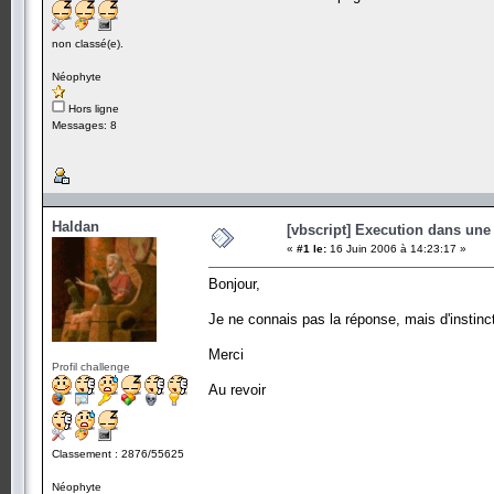
non classé(e).
Néophyte
Hors ligne
Messages: 8
Haldan
[vbscript] Execution dans une
«
#1 le:
16 Juin 2006 à 14:23:17 »
Bonjour,
Je ne connais pas la réponse, mais d'instinc
Merci
Profil challenge
Au revoir
Classement : 2876/55625
Néophyte