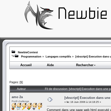
NewbieContest
Programmation
»
Langages compilés
»
[vbscript] Execution dans 
Accueil
Aide
Rechercher
Pages: [
1
]
Auteur
Fil de discussion: [vbscript] Execution dans une 
amo 2a
[vbscript] Execution dans une
Profil challenge
«
le:
16 Juin 2006 à 14:18:25 »
Comment dans une page web html executé un s