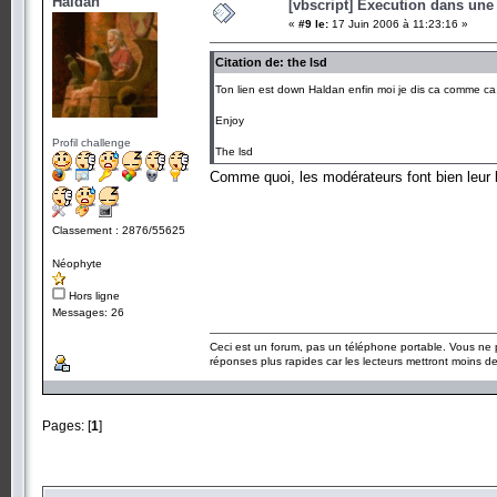
Haldan
[vbscript] Execution dans une
«
#9 le:
17 Juin 2006 à 11:23:16 »
Citation de: the lsd
Ton lien est down Haldan enfin moi je dis ca comme ca
Enjoy
Profil challenge
The lsd
Comme quoi, les modérateurs font bien leur
Classement : 2876/55625
Néophyte
Hors ligne
Messages: 26
Ceci est un forum, pas un téléphone portable. Vous ne 
réponses plus rapides car les lecteurs mettront moins 
Pages: [
1
]