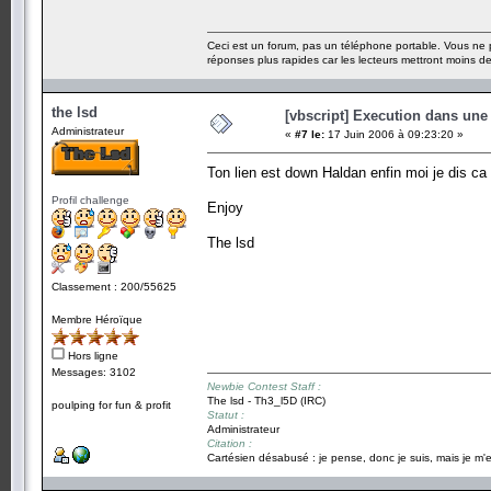
Ceci est un forum, pas un téléphone portable. Vous ne 
réponses plus rapides car les lecteurs mettront moins 
the lsd
[vbscript] Execution dans une
Administrateur
«
#7 le:
17 Juin 2006 à 09:23:20 »
Ton lien est down Haldan enfin moi je dis c
Profil challenge
Enjoy
The lsd
Classement : 200/55625
Membre Héroïque
Hors ligne
Messages: 3102
Newbie Contest Staff :
The lsd - Th3_l5D (IRC)
poulping for fun & profit
Statut :
Administrateur
Citation :
Cartésien désabusé : je pense, donc je suis, mais je m'e