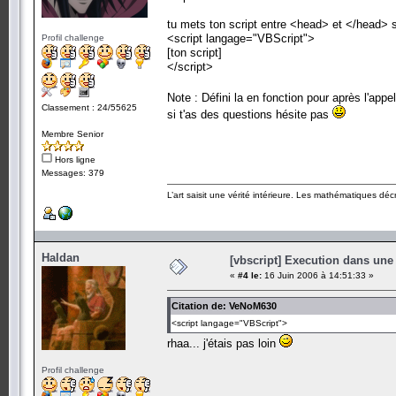
tu mets ton script entre <head> et </head> s
<script langage="VBScript">
Profil challenge
[ton script]
</script>
Note : Défini la en fonction pour après l'appe
Classement : 24/55625
si t'as des questions hésite pas
Membre Senior
Hors ligne
Messages: 379
L’art saisit une vérité intérieure. Les mathématiques décr
Haldan
[vbscript] Execution dans une
«
#4 le:
16 Juin 2006 à 14:51:33 »
Citation de: VeNoM630
<script langage="VBScript">
rhaa... j'étais pas loin
Profil challenge