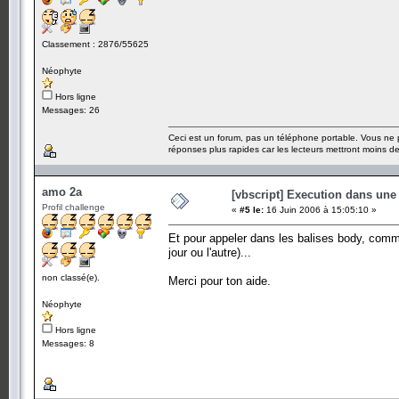
Classement : 2876/55625
Néophyte
Hors ligne
Messages: 26
Ceci est un forum, pas un téléphone portable. Vous ne 
réponses plus rapides car les lecteurs mettront moins 
amo 2a
[vbscript] Execution dans une
Profil challenge
«
#5 le:
16 Juin 2006 à 15:05:10 »
Et pour appeler dans les balises body, commen
jour ou l'autre)...
non classé(e).
Merci pour ton aide.
Néophyte
Hors ligne
Messages: 8