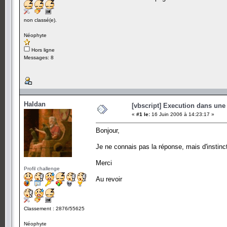
non classé(e).
Néophyte
Hors ligne
Messages: 8
Haldan
[vbscript] Execution dans une
«
#1 le:
16 Juin 2006 à 14:23:17 »
Bonjour,
Je ne connais pas la réponse, mais d'instinc
Merci
Profil challenge
Au revoir
Classement : 2876/55625
Néophyte