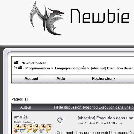
NewbieContest
Programmation
»
Langages compilés
»
[vbscript] Execution dans 
Accueil
Aide
Rechercher
Pages: [
1
]
Auteur
Fil de discussion: [vbscript] Execution dans une 
amo 2a
[vbscript] Execution dans une
Profil challenge
«
le:
16 Juin 2006 à 14:18:25 »
Comment dans une page web html executé un s