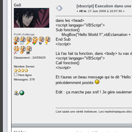
Ge0
[vbscript] Execution dans une
«
#8 le:
17 Juin 2006 à 10:07:30 »
dans les <head>
<script langage="VBScript">
Sub fonction()
MsgBox("Hello World !!",vbEclamation + 
Profil challenge
End Sub
</script>
Là t'as fait ta fonction, dans <body> tu vas d
Classement : 24/55625
<script langage="VBScript">
Call fonction()
Membre Senior
</script>
Hors ligne
Et t'auras un beau message qui te dit "Hello 
Messages: 379
précédemment postés
Edit : ça marche pas snif ! Je gère seulemen
L’art saisit une vérité intérieure. Les mathématiques décr