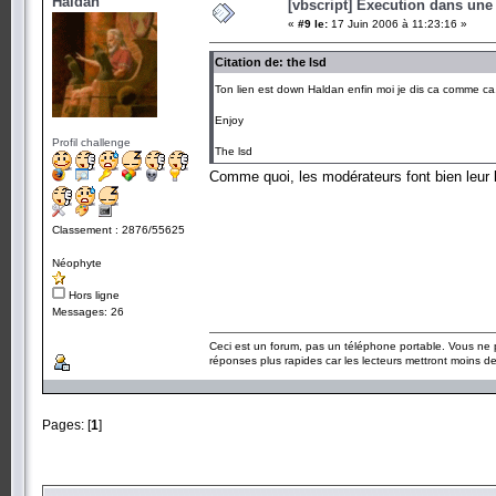
Haldan
[vbscript] Execution dans une
«
#9 le:
17 Juin 2006 à 11:23:16 »
Citation de: the lsd
Ton lien est down Haldan enfin moi je dis ca comme ca
Enjoy
Profil challenge
The lsd
Comme quoi, les modérateurs font bien leur
Classement : 2876/55625
Néophyte
Hors ligne
Messages: 26
Ceci est un forum, pas un téléphone portable. Vous ne 
réponses plus rapides car les lecteurs mettront moins 
Pages: [
1
]