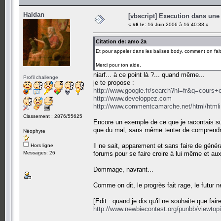
Haldan
[vbscript] Execution dans une
«
#6 le:
16 Juin 2006 à 16:40:38 »
Citation de: amo 2a
Et pour appeler dans les balises body, comment on fait d
Merci pour ton aide.
niarf... à ce point là ?... quand même...
Profil challenge
je te propose :
http://www.google.fr/search?hl=fr&q=cour
http://www.developpez.com
http://www.commentcamarche.net/html/htmli
Classement : 2876/55625
Encore un exemple de ce que je racontais sur
que du mal, sans même tenter de comprendre 
Néophyte
Il ne sait, apparement et sans faire de génér
Hors ligne
Messages: 26
forums pour se faire croire à lui même et aux 
Dommage, navrant...
Comme on dit, le progrès fait rage, le futur 
[Edit : quand je dis qu'il ne souhaite que fair
http://www.newbiecontest.org/punbb/viewtop