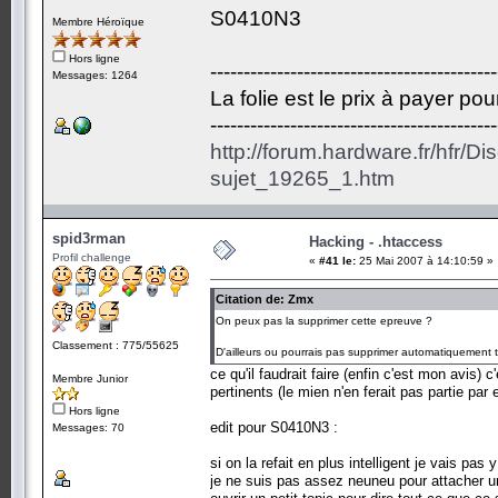
S0410N3
Membre Héroïque
Hors ligne
-------------------------------------------
Messages: 1264
La folie est le prix à payer po
-------------------------------------------
http://forum.hardware.fr/hfr/D
sujet_19265_1.htm
spid3rman
Hacking - .htaccess
Profil challenge
«
#41 le:
25 Mai 2007 à 14:10:59 »
Citation de: Zmx
On peux pas la supprimer cette epreuve ?
Classement : 775/55625
D'ailleurs ou pourrais pas supprimer automatiquement to
ce qu'il faudrait faire (enfin c'est mon avis) c
Membre Junior
pertinents (le mien n'en ferait pas partie par
Hors ligne
edit pour S0410N3 :
Messages: 70
si on la refait en plus intelligent je vais 
je ne suis pas assez neuneu pour attacher un