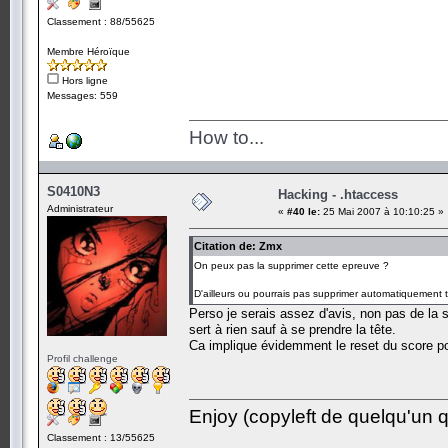
Classement : 88/55625
Membre Héroïque
Hors ligne
Messages: 559
How to...
S0410N3
Hacking - .htaccess
Administrateur
«
#40 le:
25 Mai 2007 à 10:10:25 »
Citation de: Zmx
On peux pas la supprimer cette epreuve ?
D'ailleurs ou pourrais pas supprimer automatiquement to
Perso je serais assez d'avis, non pas de la su
sert à rien sauf à se prendre la tête.
Ca implique évidemment le reset du score po
Profil challenge
Enjoy (copyleft de quelqu'un qu
Classement : 13/55625