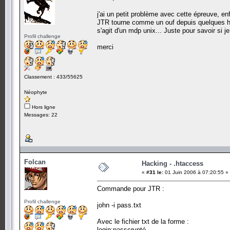
j'ai un petit problème avec cette épreuve, enfi
JTR tourne comme un ouf depuis quelques heure
s'agit d'un mdp unix... Juste pour savoir si
Profil challenge
merci
Classement : 433/55625
Néophyte
Hors ligne
Messages: 22
Folcan
Hacking - .htaccess
«
#31 le:
01 Juin 2006 à 07:20:55 »
Commande pour JTR :
Profil challenge
john -i pass.txt
Avec le fichier txt de la forme :
login:passcrypté