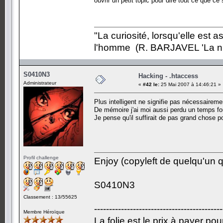
ouvrir un petit topic pour dire tout ce que ce
"La curiosité, lorsqu'elle est a
l'homme (R. BARJAVEL 'La nu
S0410N3
Hacking - .htaccess
Administrateur
«
#42 le:
25 Mai 2007 à 14:46:21 »
Plus intelligent ne signifie pas nécessairem
De mémoire j'ai moi aussi perdu un temps fou
Je pense qu'il suffirait de pas grand chose p
Profil challenge
Enjoy (copyleft de quelqu'un qu
S0410N3
Classement : 13/55625
-------------------------------------------
Membre Héroïque
La folie est le prix à payer po