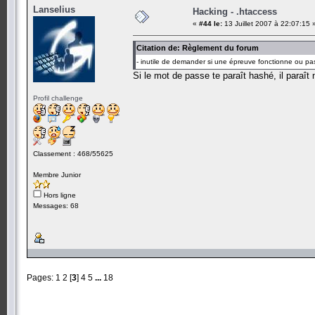
Lanselius
Hacking - .htaccess
«
#44 le:
13 Juillet 2007 à 22:07:15 
Citation de: Règlement du forum
- inutile de demander si une épreuve fonctionne ou pa
Si le mot de passe te paraît hashé, il paraît 
Profil challenge
Classement : 468/55625
Membre Junior
Hors ligne
Messages: 68
Pages:
1
2
[
3
]
4
5
...
18