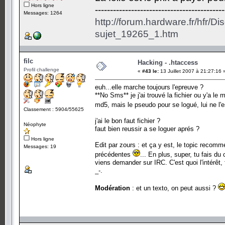
Hors ligne
-------------------------------------------
Messages: 1264
http://forum.hardware.fr/hfr/D
sujet_19265_1.htm
filc
Hacking - .htaccess
Profil challenge
«
#43 le:
13 Juillet 2007 à 21:27:16 
euh...elle marche toujours l'epreuve ?
**No Sms** je j'ai trouvé la fichier ou y'a l
md5, mais le pseudo pour se logué, lui ne l'
Classement : 5904/55625
j'ai le bon faut fichier ?
Néophyte
faut bien reussir a se loguer aprés ?
Hors ligne
Edit par zours : et ça y est, le topic recomme
Messages: 19
précédentes
... En plus, super, tu fais du
viens demander sur IRC. C'est quoi l'intérêt
_-.
Modération
: et un texto, on peut aussi ?