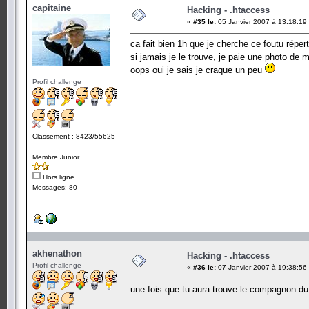
capitaine
Hacking - .htaccess
«
#35 le:
05 Janvier 2007 à 13:18:19
ca fait bien 1h que je cherche ce foutu répert
si jamais je le trouve, je paie une photo de 
oops oui je sais je craque un peu
Profil challenge
Classement : 8423/55625
Membre Junior
Hors ligne
Messages: 80
akhenathon
Hacking - .htaccess
Profil challenge
«
#36 le:
07 Janvier 2007 à 19:38:56
une fois que tu aura trouve le compagnon du 