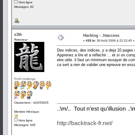
Hors ligne
Messages: 82
s3th
Hacking - .htaccess
Relecteur
«
#33 le:
30 Août 2006 à 22:22:45 »
Des indices, des indices, y a deja 10 pages da
Apprenez a lire et a reflechir ... et si on c
etre utile. il faut un minimum essayer de c
ca sert a rien de valider une epreuve en essa
Profil challenge
Classement : 443/55625
..\m/.. Tout n'est qu'illusion ..\m
Membre Héroïque
Hors ligne
http://backtrack-fr.net/
Messages: 645