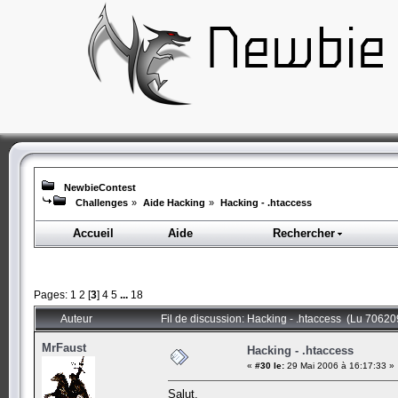
NewbieContest
Challenges
»
Aide Hacking
»
Hacking - .htaccess
Accueil
Aide
Rechercher
Pages:
1
2
[
3
]
4
5
...
18
Auteur
Fil de discussion: Hacking - .htaccess (Lu 706209
MrFaust
Hacking - .htaccess
«
#30 le:
29 Mai 2006 à 16:17:33 »
Salut,