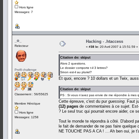
Hors ligne
Messages: 7
_o_
Hacking - .htaccess
Relecteur
«
#38 le:
20 Avril 2007 à 15:51:59 »
Citation de: skiput
Alors 2 questions.
Le dossier comporte t-il 3 lettres?
Profil challenge
Sinon est-il au pluriel?
Et quoi, encore ? 10 dollars et un Twix, auss
Citation de: skiput
Classement : 56/55625
PS : Si vous n’avez pas envie de me répondre à mes q
Cette épreuve, c'est du pur
guessing
. Faut j
Membre Héroïque
(12) pages
de commentaires à ce sujet. Est-c
? Le seul truc qui pourrait encore aider, ce s
Hors ligne
Messages: 1258
Tout le monde te répondra à côté. D'abord pa
le fait de demander de ne pas faire quelque 
NE TOUCHE PAS A CA ! ... Ah ben oui, je t'a