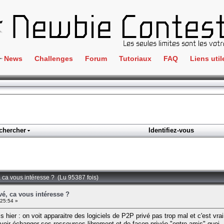
News
Challenges
Forum
Tutoriaux
FAQ
Liens util
Crackme
IRC
ClientSide
Newbi
Cryptographie
Liens
Forensics
chercher
Identifiez-vous
Parten
Hacking
Régle
Logique
Goodi
Programmation
, ca vous intéresse ? (Lu 95387 fois)
L'incu
Stéganographie
é, ca vous intéresse ?
25:54 »
Wargame
hier : on voit apparaitre des logiciels de P2P privé pas trop mal et c'est vrai qu
Tous les challenges
voir échanger ses ressources librement et de façon privée "entre amis" quoi.