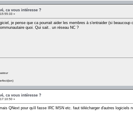
é, ca vous intéresse ?
15:55:33 »
ogiciel, je pense que ca pourrait aider les membres à s'entraider (si beaucoup d
communautaire quoi. Qui sait.. un réseau NC ?
sateur
erfect(ion)
é, ca vous intéresse ?
17:10:50 »
. mais QNext pour qu'il fasse IRC MSN etc. faut télécharger d'autres logiciels n