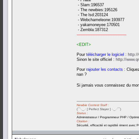
- Slam:196537
- The newbies:195126
- The lsd:203124
- Webchameleone:193977
- yakamoneyee:170501
- Zembla:187312
----------------------------------------
<EDIT>
Pour
télécharger le logiciel
:
http:
Sinon le site officiel :
http://www.
Pour
rajouter les contacts
: Clique
nan ?
Si jamais vous connaissez du mond
Newbie Contest Staff :
(¯`·._.· [ Perfect Slayer ] ·._.·´¯)
Status :
Administrateur / Programmeur PHP / Optimi
Citation :
Sécurité, efficacité et rapidité riment avec P