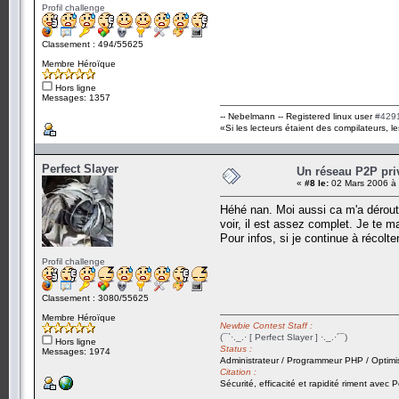
Profil challenge
Classement : 494/55625
Membre Héroïque
Hors ligne
Messages: 1357
-- Nebelmann -- Registered linux user
#429
«Si les lecteurs étaient des compilateurs, le
Perfect Slayer
Un réseau P2P priv
«
#8 le:
02 Mars 2006 à 
Héhé nan. Moi aussi ca m'a dérouté 
voir, il est assez complet. Je te m
Pour infos, si je continue à réco
Profil challenge
Classement : 3080/55625
Membre Héroïque
Newbie Contest Staff :
(¯`·._.· [ Perfect Slayer ] ·._.·´¯)
Hors ligne
Status :
Messages: 1974
Administrateur / Programmeur PHP / Optimi
Citation :
Sécurité, efficacité et rapidité riment avec P