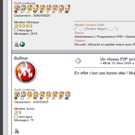
Profil challenge
Classement : 3080/55625
Membre Héroïque
Newbie Contest Staff :
(¯`·._.· [ Perfect Slayer ] ·._.·´¯)
Hors ligne
Status :
Messages: 1974
Administrateur / Programmeur PHP / Optimi
Citation :
Sécurité, efficacité et rapidité riment avec P
BuRner
Un réseau P2P priv
«
#5 le:
02 Mars 2006 à 
En effet c'est une bonne idée ! Mo
Profil challenge
Classement : 428/55625
Membre Junior
Hors ligne
Messages: 75