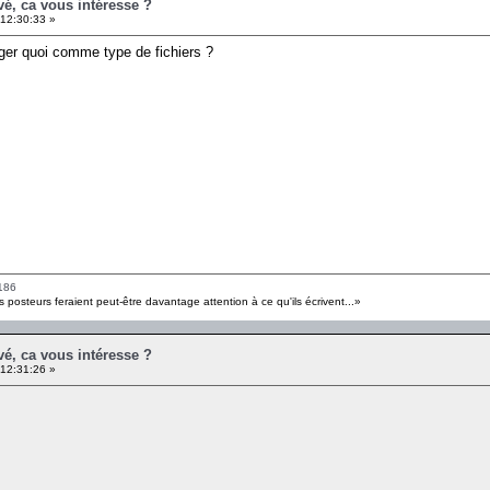
é, ca vous intéresse ?
12:30:33 »
er quoi comme type de fichiers ?
186
s posteurs feraient peut-être davantage attention à ce qu'ils écrivent...»
é, ca vous intéresse ?
12:31:26 »