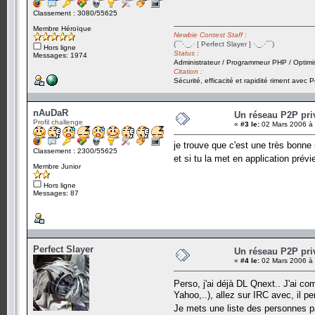
Classement : 3080/55625
Membre Héroïque
Newbie Contest Staff :
(¯`·._.· [ Perfect Slayer ] ·._.·´¯)
Hors ligne
Status :
Messages: 1974
Administrateur / Programmeur PHP / Optimi
Citation :
Sécurité, efficacité et rapidité riment avec P
nAuDaR
Un réseau P2P priv
Profil challenge
«
#3 le:
02 Mars 2006 à 
je trouve que c'est une très bonne 
Classement : 2300/55625
et si tu la met en application prév
Membre Junior
Hors ligne
Messages: 87
Perfect Slayer
Un réseau P2P priv
«
#4 le:
02 Mars 2006 à 
Perso, j'ai déjà DL Qnext.. J'ai c
Yahoo,..), allez sur IRC avec, il pe
Je mets une liste des personnes pa