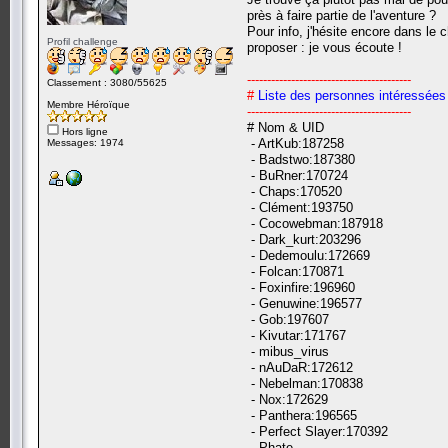
près à faire partie de l'aventure ?
Pour info, j'hésite encore dans le
Profil challenge
proposer : je vous écoute !
-----------------------------------------
Classement : 3080/55625
#
Liste des personnes intéressées
Membre Héroïque
-----------------------------------------
# Nom & UID
Hors ligne
- ArtKub:187258
Messages: 1974
- Badstwo:187380
- BuRner:170724
- Chaps:170520
- Clément:193750
- Cocowebman:187918
- Dark_kurt:203296
- Dedemoulu:172669
- Folcan:170871
- Foxinfire:196960
- Genuwine:196577
- Gob:197607
- Kivutar:171767
- mibus_virus
- nAuDaR:172612
- Nebelman:170838
- Nox:172629
- Panthera:196565
- Perfect Slayer:170392
- Phate