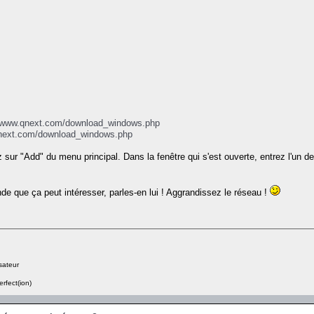
//www.qnext.com/download_windows.php
qnext.com/download_windows.php
z sur "Add" du menu principal. Dans la fenêtre qui s'est ouverte, entrez l'un 
e que ça peut intéresser, parles-en lui ! Aggrandissez le réseau !
sateur
erfect(ion)