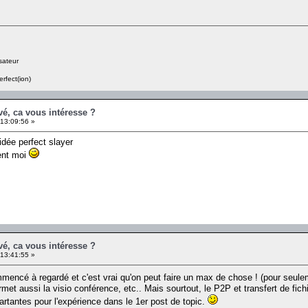
sateur
erfect(ion)
é, ca vous intéresse ?
13:09:56 »
idée perfect slayer
ient moi
é, ca vous intéresse ?
13:41:55 »
ommencé à regardé et c'est vrai qu'on peut faire un max de chose ! (pour seul
rmet aussi la visio conférence, etc.. Mais sourtout, le P2P et transfert de fichi
rtantes pour l'expérience dans le 1er post de topic.