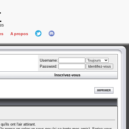
es
A propos
L'équipe
e Connect
Hall Of Fame
Username:
Password:
Inscrivez-vous
aires
ment
IMPRIMER
es
bateur
'ils ont l'air attirant.
 Je pense en créer un sous peu (si ça tente mes amis). Seriez-vous