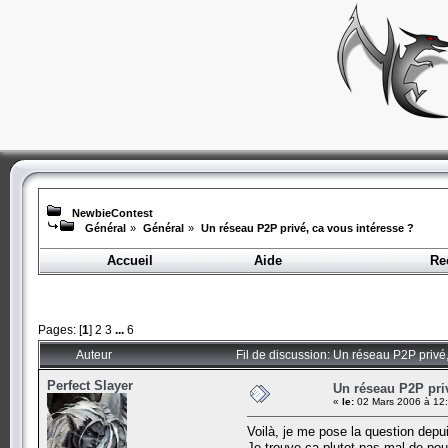
NewbieContest
Général
»
Général
»
Un réseau P2P privé, ca vous intéresse ?
Accueil
Aide
Re
Pages: [
1
]
2
3
...
6
Auteur
Fil de discussion: Un réseau P2P privé
Perfect Slayer
Un réseau P2P priv
«
le:
02 Mars 2006 à 12:
Voilà, je me pose la question depuis 
Je trouve ça plutot pas mal de pou