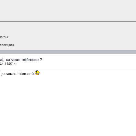
sateur
erfect(ion)
é, ca vous intéresse ?
14:44:57 »
i je serais interessé