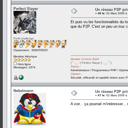
Perfect Slayer
Un réseau P2P priv
«
#6 le:
02 Mars 2006 à 
Et puis vu les fonctionnalités du l
que du P2P. C'est un peu un truc 
Profil challenge
Classement : 3080/55625
Membre Héroïque
Newbie Contest Staff :
(¯`·._.· [ Perfect Slayer ] ·._.·´¯)
Hors ligne
Status :
Messages: 1974
Administrateur / Programmeur PHP / Optimi
Citation :
Sécurité, efficacité et rapidité riment avec P
Nebelmann
Un réseau P2P priv
«
#7 le:
02 Mars 2006 à 
A voir... ça pourrait m'intéresser..