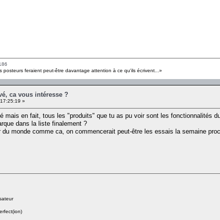
186
s posteurs feraient peut-être davantage attention à ce qu'ils écrivent...»
é, ca vous intéresse ?
17:25:19 »
mais en fait, tous les "produits" que tu as pu voir sont les fonctionnalités d
arque dans la liste finalement ?
lter du monde comme ca, on commencerait peut-être les essais la semaine proc
sateur
erfect(ion)