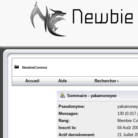
NewbieContest
Accueil
Aide
Rechercher
Sommaire - yakamoneyee
Pseudonyme:
yakamoney
Messages:
130 (0.017 
Rang:
Membre Co
Inscrit le:
04 Août 20
Actif dernièrement:
21 Juillet 