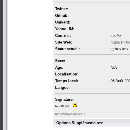
Twitter:
Github:
Unikard:
Yahoo! IM:
Courriel:
caché
Site Web:
http://shilly
Statut actuel :
Hors ligne
Sexe:
Âge:
N/A
Localisation:
Temps local:
08 Août 20
Langue:
Signature:
be oPUNK
http://shillyshally.free.fr
Options Supplémentaires: