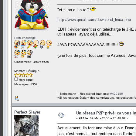
"et si on a Linux ?
"
http://www.qnext.com/download_linux.php
EDIT : évidemment si on télécharge le JRE a
utilisateurs l'ayant déjà utilisé...
Profil challenge
JAVA POWAAAAAAAAAA !!!!!!!!!!
(une fois de plus, tout comme Azureus, Jav
Classement : 494/55625
Membre Héroïque
Hors ligne
Messages: 1357
-- Nebelmann -- Registered linux user
#429186
«Si les lecteurs étaient des compilateurs, les posteurs fe
Perfect Slayer
Un réseau P2P privé, ca vous in
«
#13 le:
02 Mars 2006 à 20:48:02 »
Actuellement, ils font une mise à jour. Donc
pas, c'est normal. Tout rentrera dans l'ordre 