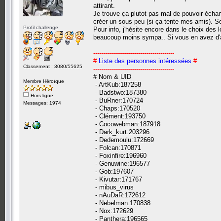
attirant.
Je trouve ça plutot pas mal de pouvoir écha
créer un sous peu (si ça tente mes amis). Ser
Profil challenge
Pour info, j'hésite encore dans le choix des
beaucoup moins sympa.. Si vous en avez d'au
-----------------------------------------
#
Liste des personnes intéressées
#
Classement : 3080/55625
-----------------------------------------
# Nom & UID
Membre Héroïque
- ArtKub:187258
- Badstwo:187380
Hors ligne
- BuRner:170724
Messages: 1974
- Chaps:170520
- Clément:193750
- Cocowebman:187918
- Dark_kurt:203296
- Dedemoulu:172669
- Folcan:170871
- Foxinfire:196960
- Genuwine:196577
- Gob:197607
- Kivutar:171767
- mibus_virus
- nAuDaR:172612
- Nebelman:170838
- Nox:172629
- Panthera:196565