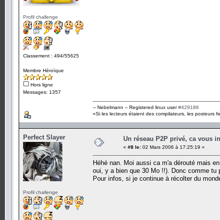
Profil challenge
Classement : 494/55625
Membre Héroïque
Hors ligne
Messages: 1357
-- Nebelmann -- Registered linux user
#429186
«Si les lecteurs étaient des compilateurs, les posteurs fe
Perfect Slayer
Un réseau P2P privé, ca vous in
«
#8 le:
02 Mars 2006 à 17:25:19 »
Héhé nan. Moi aussi ca m'a dérouté mais en fa
oui, y a bien que 30 Mo !!). Donc comme tu p
Pour infos, si je continue à récolter du mo
Profil challenge