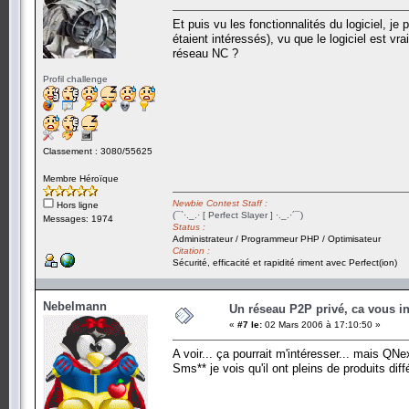
Et puis vu les fonctionnalités du logiciel, j
étaient intéressés), vu que le logiciel est v
réseau NC ?
Profil challenge
Classement : 3080/55625
Membre Héroïque
Newbie Contest Staff :
Hors ligne
(¯`·._.· [ Perfect Slayer ] ·._.·´¯)
Messages: 1974
Status :
Administrateur / Programmeur PHP / Optimisateur
Citation :
Sécurité, efficacité et rapidité riment avec Perfect(ion)
Nebelmann
Un réseau P2P privé, ca vous in
«
#7 le:
02 Mars 2006 à 17:10:50 »
A voir... ça pourrait m'intéresser... mais QNe
Sms** je vois qu'il ont pleins de produits diff