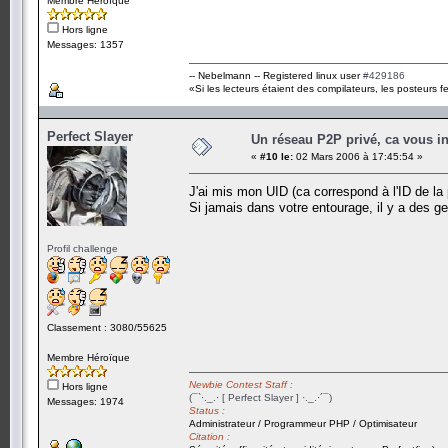
Membre Héroïque
Hors ligne
Messages: 1357
-- Nebelmann -- Registered linux user
#429186
«Si les lecteurs étaient des compilateurs, les posteurs fe
Perfect Slayer
Un réseau P2P privé, ca vous in
«
#10 le:
02 Mars 2006 à 17:45:54 »
J'ai mis mon UID (ca correspond à l'ID de la 
Si jamais dans votre entourage, il y a des ge
Profil challenge
Classement : 3080/55625
Membre Héroïque
Newbie Contest Staff :
Hors ligne
(¯`·._.· [ Perfect Slayer ] ·._.·´¯)
Messages: 1974
Status :
Administrateur / Programmeur PHP / Optimisateur
Citation :