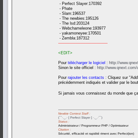
- Perfect Slayer:170392
- Phate
- Slam:196537
- The newbies:195126
- The lsd:203124
- Webchameleone:193977
- yakamoneyee:170501
- Zembla:187312
----------------------------------------
<EDIT>
Pour
télécharger le logiciel
:
http://www.qne
Sinon le site officiel :
http://www.qnext.com
Pour
rajouter les contacts
: Cliquez sur "Add"
précédemment indiqués et valider par le bou
Si jamais vous connaissez du monde que ça p
Newbie Contest Staff :
(¯`·._.· [ Perfect Slayer ] ·._.·´¯)
Status :
Administrateur / Programmeur PHP / Optimisateur
Citation :
Sécurité, efficacité et rapidité riment avec Perfect(ion)