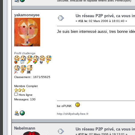
Sécurité, efficacité et rapidité riment avec Perfect(ion)
yakamoneyee
Un réseau P2P privé, ca vous in
«
#11 le:
02 Mars 2006 à 18:01:40 »
Je suis bien interressé aussi, tres bonne id
Profil challenge
Classement : 1671/55625
Membre Complet
Hors ligne
Messages: 130
be oPUNK
http://shillyshally.free.fr
Nebelmann
Un réseau P2P privé, ca vous in
«
#12 le:
02 Mars 2006 à 19:13:01 »