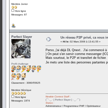
Membre Junior
Hors ligne
Messages: 87
Perfect Slayer
Un réseau P2P privé, ca vous in
«
#4 le:
02 Mars 2006 à 13:41:55 »
Perso, j'ai déjà DL Qnext.. J'ai commencé à 
) On peut s'en servir comme messenger (ICQ, 
Mais sourtout, le P2P et transfert de fichier.
Je mets une liste des personnes partantes po
Profil challenge
Classement : 3080/55625
Membre Héroïque
Newbie Contest Staff :
Hors ligne
(¯`·._.· [ Perfect Slayer ] ·._.·´¯)
Messages: 1974
Status :
Administrateur / Programmeur PHP / Optimisateur