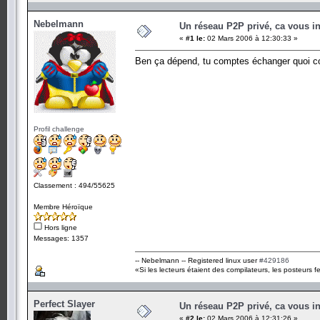
Nebelmann
Un réseau P2P privé, ca vous in
«
#1 le:
02 Mars 2006 à 12:30:33 »
Ben ça dépend, tu comptes échanger quoi c
Profil challenge
Classement : 494/55625
Membre Héroïque
Hors ligne
Messages: 1357
-- Nebelmann -- Registered linux user
#429186
«Si les lecteurs étaient des compilateurs, les posteurs fe
Perfect Slayer
Un réseau P2P privé, ca vous in
«
#2 le:
02 Mars 2006 à 12:31:26 »