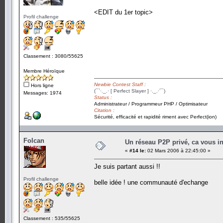
<EDIT du 1er topic>
Profil challenge
Classement : 3080/55625
Membre Héroïque
Newbie Contest Staff :
Hors ligne
(¯`·._.· [ Perfect Slayer ] ·._.·´¯)
Messages: 1974
Status :
Administrateur / Programmeur PHP / Optimisateur
Citation :
Sécurité, efficacité et rapidité riment avec Perfect(ion)
Folcan
Un réseau P2P privé, ca vous in
«
#14 le:
02 Mars 2006 à 22:45:00 »
Je suis partant aussi !!
Profil challenge
belle idée ! une communauté d'echange
Classement : 535/55625