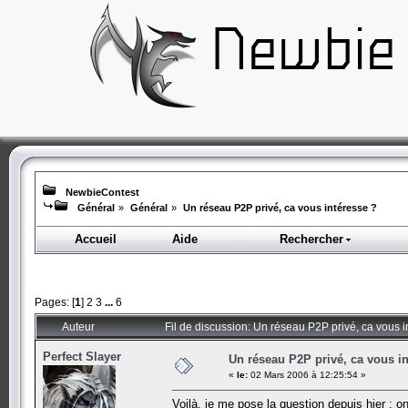
NewbieContest
Général
»
Général
»
Un réseau P2P privé, ca vous intéresse ?
Accueil
Aide
Rechercher
Pages: [
1
]
2
3
...
6
Auteur
Fil de discussion: Un réseau P2P privé, ca vous 
Perfect Slayer
Un réseau P2P privé, ca vous in
«
le:
02 Mars 2006 à 12:25:54 »
Voilà, je me pose la question depuis hier : on 