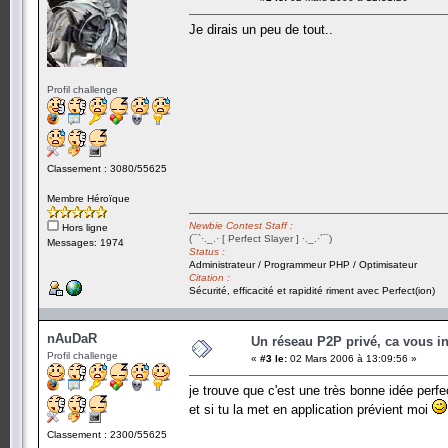
Je dirais un peu de tout..
Profil challenge
Classement : 3080/55625
Membre Héroïque
Newbie Contest Staff :
Hors ligne
(¯`·._.· [ Perfect Slayer ] ·._.·´¯)
Messages: 1974
Status :
Administrateur / Programmeur PHP / Optimisateur
Citation :
Sécurité, efficacité et rapidité riment avec Perfect(ion)
nAuDaR
Un réseau P2P privé, ca vous in
Profil challenge
«
#3 le:
02 Mars 2006 à 13:09:56 »
je trouve que c'est une très bonne idée perfe
et si tu la met en application prévient moi
Classement : 2300/55625