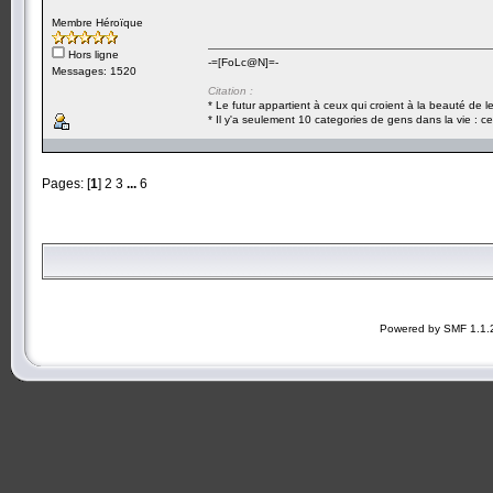
Membre Héroïque
Hors ligne
-=[FoLc@N]=-
Messages: 1520
Citation :
* Le futur appartient à ceux qui croient à la beauté de 
* Il y'a seulement 10 categories de gens dans la vie : ce
Pages: [
1
]
2
3
...
6
Powered by SMF 1.1.