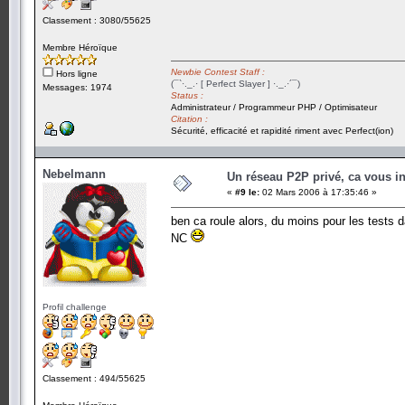
Classement : 3080/55625
Membre Héroïque
Newbie Contest Staff :
Hors ligne
(¯`·._.· [ Perfect Slayer ] ·._.·´¯)
Messages: 1974
Status :
Administrateur / Programmeur PHP / Optimisateur
Citation :
Sécurité, efficacité et rapidité riment avec Perfect(ion)
Nebelmann
Un réseau P2P privé, ca vous in
«
#9 le:
02 Mars 2006 à 17:35:46 »
ben ca roule alors, du moins pour les tests 
NC
Profil challenge
Classement : 494/55625