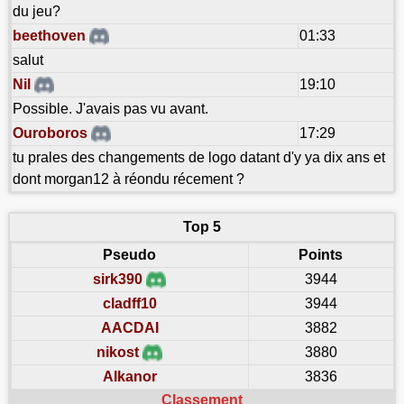
du jeu?
beethoven
01:33
salut
Nil
19:10
Possible. J'avais pas vu avant.
Ouroboros
17:29
tu prales des changements de logo datant d'y ya dix ans et
dont morgan12 à réondu récement ?
Top 5
Pseudo
Points
sirk390
3944
cladff10
3944
AACDAI
3882
nikost
3880
Alkanor
3836
Classement