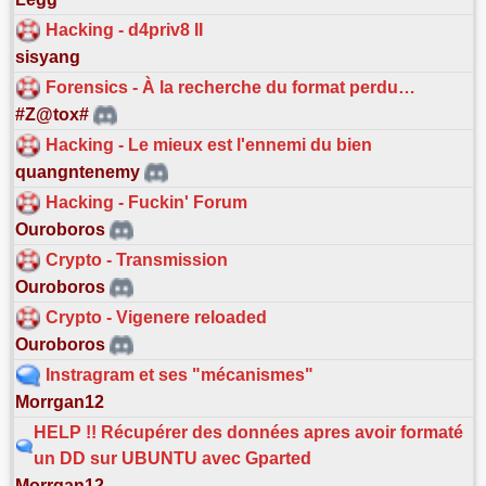
Hacking - d4priv8 II
sisyang
Forensics - À la recherche du format perdu…
#Z@tox#
Hacking - Le mieux est l'ennemi du bien
quangntenemy
Hacking - Fuckin' Forum
Ouroboros
Crypto - Transmission
Ouroboros
Crypto - Vigenere reloaded
Ouroboros
Instragram et ses "mécanismes"
Morrgan12
HELP !! Récupérer des données apres avoir formaté
un DD sur UBUNTU avec Gparted
Morrgan12