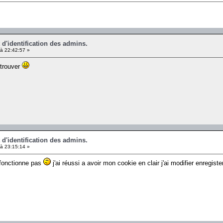
t d'identification des admins.
à 22:42:57 »
 trouver
t d'identification des admins.
à 23:15:14 »
 fonctionne pas
j'ai réussi a avoir mon cookie en clair j'ai modifier enregi