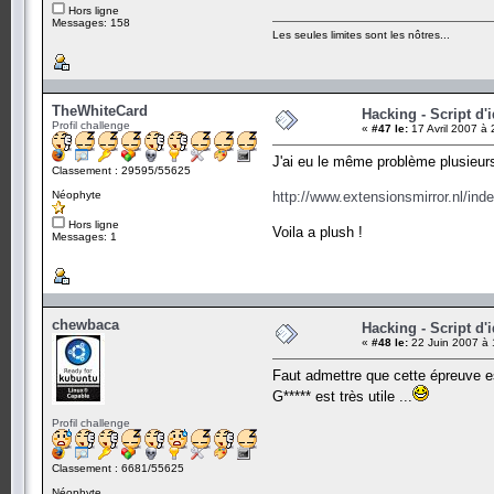
Hors ligne
Messages: 158
Les seules limites sont les nôtres...
TheWhiteCard
Hacking - Script d'
Profil challenge
«
#47 le:
17 Avril 2007 à 
J'ai eu le même problème plusieurs 
Classement : 29595/55625
Néophyte
http://www.extensionsmirror.nl/in
Hors ligne
Voila a plush !
Messages: 1
chewbaca
Hacking - Script d'
«
#48 le:
22 Juin 2007 à 
Faut admettre que cette épreuve es
G***** est très utile ...
Profil challenge
Classement : 6681/55625
Néophyte