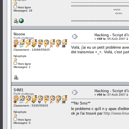
<<<<<<<<<<<<<<<<<<<<<
>>>>>>>>>>>>
Hors ligne
<<
>>
Messages: 19
<<
>>
=================================
Noone
Hacking - Script d'
Profil challenge
«
#49 le:
05 Août 2007 à 
Voilà, j'ai eu un petit problème a
Classement : 14088/55625
été transmise >_<. Voilà, c'est just
Néophyte
Hors ligne
Messages: 1
S4M1
Hacking - Script d'
Profil challenge
«
#50 le:
07 Août 2007 à 
**No Sms**
Classement : 5335/55625
le probleme c qu'il n y apas d'edit
Néophyte
ok je l'ai trouvé par
http://www.linu
Hors ligne
Messages: 0