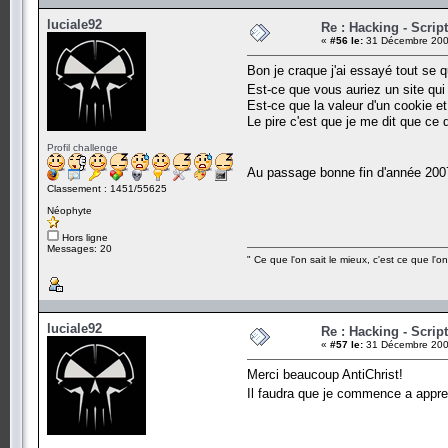
luciale92
Re : Hacking - Scrip
«
#56 le:
31 Décembre 200
Bon je craque j'ai essayé tout se qu
Est-ce que vous auriez un site qui 
Est-ce que la valeur d'un cookie et
Le pire c'est que je me dit que ce d
Profil challenge
Au passage bonne fin d'année 2007
Classement : 1451/55625
Néophyte
Hors ligne
Messages: 20
" Ce que l'on sait le mieux, c'est ce que l'o
luciale92
Re : Hacking - Scrip
«
#57 le:
31 Décembre 200
Merci beaucoup AntiChrist!
Il faudra que je commence a appre