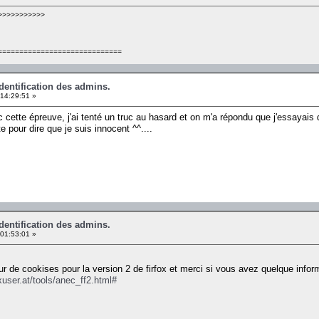
>>>>>>>>>>>
=============================
identification des admins.
14:29:51 »
vec cette épreuve, j'ai tenté un truc au hasard et on m'a répondu que j'essayai
e pour dire que je suis innocent ^^....
identification des admins.
01:53:01 »
eur de cookises pour la version 2 de firfox et merci si vous avez quelque info
xuser.at/tools/anec_ff2.html#