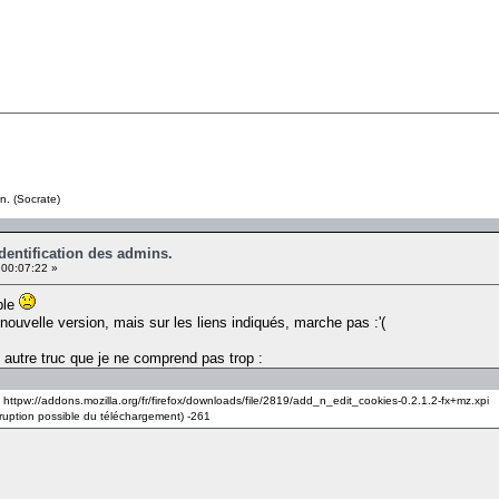
n. (Socrate)
identification des admins.
00:07:22 »
ble
 nouvelle version, mais sur les liens indiqués, marche pas :'(
 autre truc que je ne comprend pas trop :
ué à httpw://addons.mozilla.org/fr/firefox/downloads/file/2819/add_n_edit_cookies-0.2.1.2-fx+mz.xpi
orruption possible du téléchargement) -261