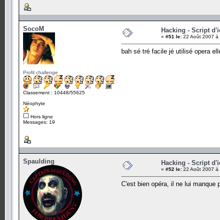
SocoM
Hacking - Script d'
«
#51 le:
22 Août 2007 à 
bah sé tré facile jé utilisé opera el
Profil challenge
Classement : 10448/55625
Néophyte
Hors ligne
Messages: 19
Spaulding
Hacking - Script d'
«
#52 le:
22 Août 2007 à 
C'est bien opéra, il ne lui manque 