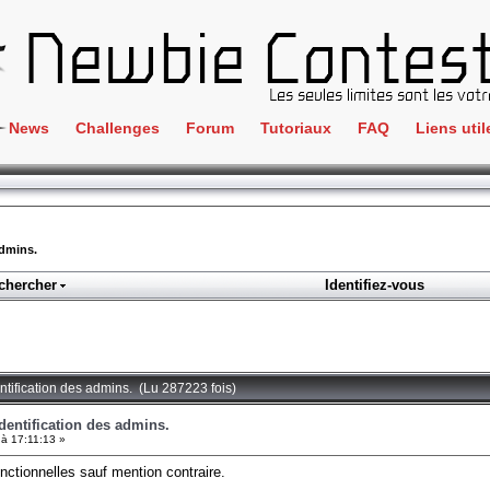
News
Challenges
Forum
Tutoriaux
FAQ
Liens util
Crackme
IRC
ClientSide
Newbi
Cryptographie
Liens
admins.
Forensics
chercher
Identifiez-vous
Parten
Hacking
Régle
Logique
Goodi
Programmation
entification des admins. (Lu 287223 fois)
L'incu
Stéganographie
identification des admins.
 à 17:11:13 »
Wargame
ctionnelles sauf mention contraire.
Tous les challenges