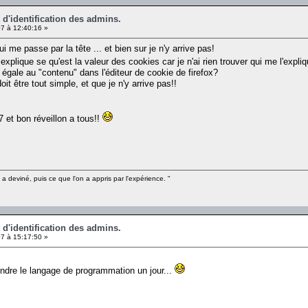
t d'identification des admins.
7 à 12:40:16 »
i me passe par la tête ... et bien sur je n'y arrive pas!
explique se qu'est la valeur des cookies car je n'ai rien trouver qui me l'expl
 égale au "contenu" dans l'éditeur de cookie de firefox?
oit être tout simple, et que je n'y arrive pas!!
 et bon réveillon a tous!!
n a deviné, puis ce que l'on a appris par l'expérience. "
t d'identification des admins.
7 à 15:17:50 »
ndre le langage de programmation un jour...