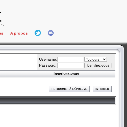
es
A propos
L'équipe
e Connect
Hall Of Fame
Username:
Password:
Inscrivez-vous
aires
ment
RETOURNER À L'ÉPREUVE
IMPRIMER
es
bateur