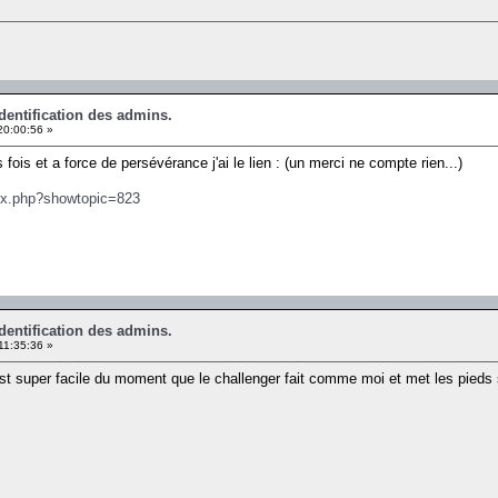
identification des admins.
20:00:56 »
fois et a force de persévérance j'ai le lien : (un merci ne compte rien...)
dex.php?showtopic=823
identification des admins.
11:35:36 »
t super facile du moment que le challenger fait comme moi et met les pieds su