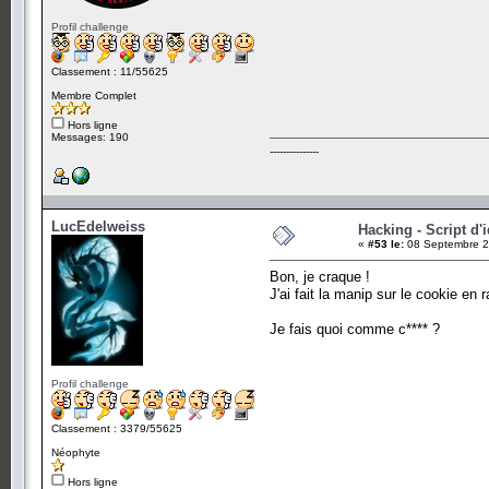
Profil challenge
Classement : 11/55625
Membre Complet
Hors ligne
Messages: 190
---------------
LucEdelweiss
Hacking - Script d'
«
#53 le:
08 Septembre 2
Bon, je craque !
J'ai fait la manip sur le cookie en 
Je fais quoi comme c**** ?
Profil challenge
Classement : 3379/55625
Néophyte
Hors ligne