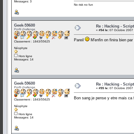
Messages: 3
No risk no fun
Geek-59600
Re : Hacking - Scrip
Profil challenge
«
#54 le:
07 Octobre 2007 
Pareil
M'enfin on finira bien par
Classement : 1843/55625
Néophyte
Hors ligne
Messages: 14
Geek-59600
Re : Hacking - Scrip
Profil challenge
«
#55 le:
07 Octobre 2007 
Bon sang je pense y etre mais ca
Classement : 1843/55625
Néophyte
Hors ligne
Messages: 14