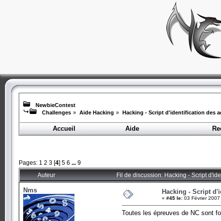
NewbieContest
Challenges
»
Aide Hacking
»
Hacking - Script d'identification des 
Accueil
Aide
Re
Pages:
1
2
3
[
4
]
5
6
...
9
Auteur
Fil de discussion: Hacking - Script d'id
Nms
Hacking - Script d'
«
#45 le:
03 Février 2007
Toutes les épreuves de NC sont fon