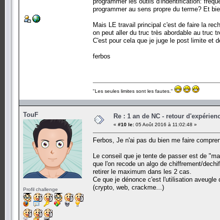
programmer les outils d'indentification: fréq
programmer au sens propre du terme? Et bien 
Mais LE travail principal c'est de faire la re
on peut aller du truc très abordable au truc t
C'est pour cela que je juge le post limite et d
ferbos
"Les seules limites sont les fautes."
TouF
Re : 1 an de NC - retour d'expérien
«
#10 le:
05 Août 2016 à 11:02:48 »
Ferbos, Je n'ai pas du bien me faire compr
Le conseil que je tente de passer est de "mai
que l'on recode un algo de chiffrement/dechif
retirer le maximum dans les 2 cas.
Ce que je dénonce c'est l'utilisation aveugl
(crypto, web, crackme...)
Profil challenge