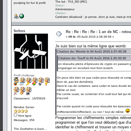
The lsd - Th3_l5D (IRC)
poulping for fun & profit
Statut :
Administrateur
Citation :
Cartésien désabusé : je pense, donc je suis, mais je m'e
ferbos
Re : Re : Re : Re : 1 an de NC - reto
«
#9 le:
05 Août 2016 à 08:38:58 »
Je suis bien sur la même ligne que womb:
Citation de: Womb le 04 Août 2016 à 07:45:38
Citation de: Touff le 03 Août 2016 à 20:30:30
on résoudra pleins d'épreuves de crypto en passant p
engranger en recodant tout from scratch.
Profil challenge
On peux très bien ne pas coder pour résoudre et compr
(bon ok, pas les dernières).
Dans le cas de certaines, sans coder et sans dcode le
même un tool.
Par contre ouais, se contenter d'un outil tout fait qu
d'accord.
Classement : 16/55626
Par contre quand on code pour résoudre les épreuves, d
Membre Senior
chiffrement/déchiffrement, ou non ! tout de même
Hors ligne
Programmer les chiffrements simples relèven
Messages: 356
programmer et que l'on veut débuter) que d'
identifier le chiffrement et trouver un moyen
The Godfather is back....