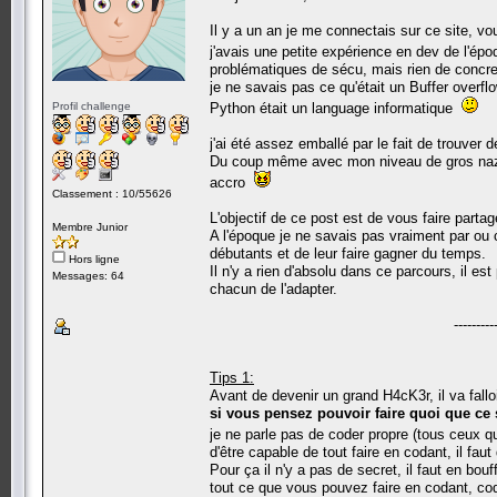
Il y a un an je me connectais sur ce site, vo
j'avais une petite expérience en dev de l'ép
problématiques de sécu, mais rien de concre
je ne savais pas ce qu'était un Buffer overf
Profil challenge
Python était un language informatique
j'ai été assez emballé par le fait de trouver 
Du coup même avec mon niveau de gros naze, 
accro
Classement : 10/55626
L'objectif de ce post est de vous faire partage
Membre Junior
A l'époque je ne savais pas vraiment par ou 
débutants et de leur faire gagner du temps.
Hors ligne
Il n'y a rien d'absolu dans ce parcours, il es
Messages: 64
chacun de l'adapter.
----------------------
Tips 1:
Avant de devenir un grand H4cK3r, il va fallo
si vous pensez pouvoir faire quoi que ce 
je ne parle pas de coder propre (tous ceux 
d'être capable de tout faire en codant, il fau
Pour ça il n'y a pas de secret, il faut en bouff
tout ce que vous pouvez faire en codant, cod