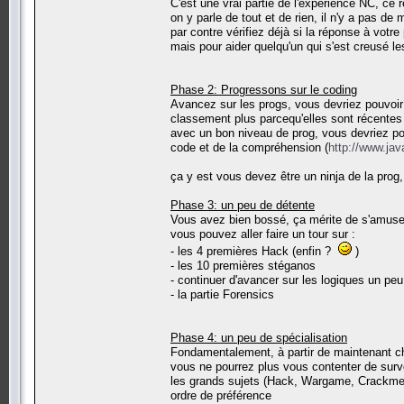
C'est une vrai partie de l'experience NC, ce 
on y parle de tout et de rien, il n'y a pas de
par contre vérifiez déjà si la réponse à votr
mais pour aider quelqu'un qui s'est creusé le
Phase 2: Progressons sur le coding
Avancez sur les progs, vous devriez pouvoir 
classement plus parcequ'elles sont récentes q
avec un bon niveau de prog, vous devriez pou
code et de la compréhension (
http://www.ja
ça y est vous devez être un ninja de la prog
Phase 3: un peu de détente
Vous avez bien bossé, ça mérite de s'amuse
vous pouvez aller faire un tour sur :
- les 4 premières Hack (enfin ?
)
- les 10 premières stéganos
- continuer d'avancer sur les logiques un peu 
- la partie Forensics
Phase 4: un peu de spécialisation
Fondamentalement, à partir de maintenant ch
vous ne pourrez plus vous contenter de surv
les grands sujets (Hack, Wargame, Crackme, 
ordre de préférence