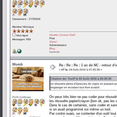
Classement : 27/55626
Membre Héroïque
Newbie Contest Staff :
Hors ligne
Pixis
Messages: 669
Statut :
Administrateur
Blog :
hackndo
Womb
Re : Re : Re : 1 an de NC - retour d
«
#7 le:
04 Août 2016 à 07:45:38 »
Citation de: Touff le 03 Août 2016 à 20:30:30
on résoudra pleins d'épreuves de crypto en passant pa
engranger en recodant tout from scratch.
On peux très bien ne pas coder pour résoudr
Profil challenge
les résoudre papier/crayon (bon ok, pas les d
Dans le cas de certaines, sans coder et san
si on avait programmé soi même un tool.
Par contre ouais, se contenter d'un outil tou