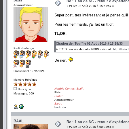
pixis
Re : 1 an de NC - retour d'expérien
Administrateur
«
#1 le:
02 Août 2016 à 15:51:57 »
Super post, très intéressant et je pense qu'il 
Pour les flemmards, j'ai fait un tl;dr;
TL;DR;
Citation de: Touff le 02 Août 2016 à 15:28:33
Profil challenge
le TRES bon site de notre PIXIS national :
http://beta
De rien.
Classement : 27/55626
Membre Héroïque
Newbie Contest Staff :
Hors ligne
Pixis
Messages: 669
Statut :
Administrateur
Blog :
hackndo
BAAL
Re : 1 an de NC - retour d'expérien
«
#2 le:
03 Août 2016 à 00:21:54 »