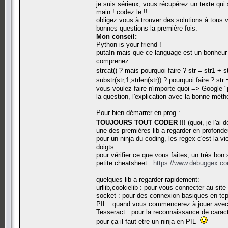
je suis sérieux, vous récupérez un texte qui 
main ! codez le !!
obligez vous à trouver des solutions à tous v
bonnes questions la première fois.
Mon conseil:
Python is your friend !
puta!n mais que ce language est un bonheur 
comprenez.
strcat() ? mais pourquoi faire ? str = str1 +
substr(str,1,strlen(str)) ? pourquoi faire ? str
vous voulez faire n'importe quoi => Google "
la question, l'explication avec la bonne mét
Pour bien démarrer en prog :
TOUJOURS TOUT CODER
!!! (quoi, je l'ai
une des premières lib a regarder en profonde
pour un ninja du coding, les regex c'est la v
doigts.
pour vérifier ce que vous faites, un très bon 
petite cheatsheet :
https://www.debuggex.co
quelques lib a regarder rapidement:
urllib,cookielib : pour vous connecter au sit
socket : pour des connexion basiques en tcp
PIL : quand vous commencerez à jouer avec 
Tesseract : pour la reconnaissance de caractè
pour ça il faut etre un ninja en PIL