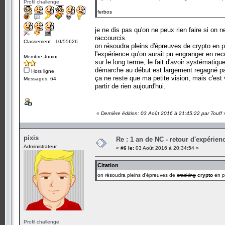
Profil challenge
ferbos
je ne dis pas qu'on ne peux rien faire si on 
raccourcis.
Classement : 10/55626
on résoudra pleins d'épreuves de crypto en 
l'expérience qu'on aurait pu engranger en rec
Membre Junior
sur le long terme, le fait d'avoir systémati
démarche au début est largement regagné par
Hors ligne
ça ne reste que ma petite vision, mais c'est 
Messages: 64
partir de rien aujourd'hui.
«
Dernière édition: 03 Août 2016 à 21:45:22 par Touff
pixis
Re : 1 an de NC - retour d'expérien
Administrateur
«
#6 le:
03 Août 2016 à 20:34:54 »
Citation
on résoudra pleins d'épreuves de
cracking
crypto
en p
Profil challenge