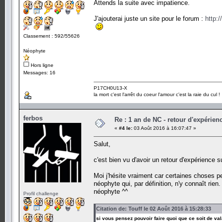
Attends la suite avec impatience.
J'ajouterai juste un site pour le forum :
http:
Classement : 592/55626
Néophyte
Hors ligne
Messages: 16
P17CH0U13-X
la mort c'est l'arrêt du coeur l'amour c'est la raie du cul !
ferbos
Re : 1 an de NC - retour d'expérien
«
#4 le:
03 Août 2016 à 16:07:47 »
Salut,
c'est bien vu d'avoir un retour d'expérience s
Moi j'hésite vraiment car certaines choses 
néophyte qui, par définition, n'y connaît rien
néophyte ^^
Profil challenge
Citation de: Touff le 02 Août 2016 à 15:28:33
si vous pensez pouvoir faire quoi que ce soit de va