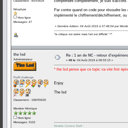
comprendre complêtement, je suis d'accord.
Classement : 85/55626
Néophyte
Par contre quand on code pour résoudre les ép
implémenté le chiffrement/déchiffrement, o
Hors ligne
Messages: 47
«
Dernière édition: 04 Août 2016 à 07:48:04 par Womb
"la critique est aisée mais l’art est difficile" ^^
the lsd
Re : 1 an de NC - retour d'expérien
Administrateur
«
#8 le:
04 Août 2016 à 08:55:15 »
* the lsd pense que ce topic va vite finir épin
Profil challenge
Enjoy
The lsd
Classement : 199/55626
Membre Héroïque
Hors ligne
Messages: 3102
Newbie Contest Staff :