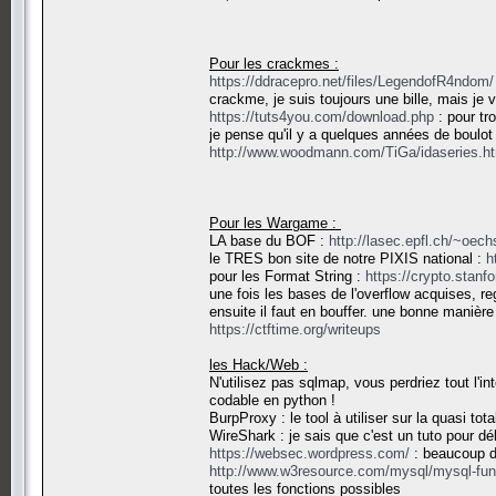
Pour les crackmes :
https://ddracepro.net/files/LegendofR4ndom/
crackme, je suis toujours une bille, mais je
https://tuts4you.com/download.php
: pour tr
je pense qu'il y a quelques années de boulot a
http://www.woodmann.com/TiGa/idaseries.h
Pour les Wargame :
LA base du BOF :
http://lasec.epfl.ch/~oech
le TRES bon site de notre PIXIS national :
h
pour les Format String :
https://crypto.stanf
une fois les bases de l'overflow acquises, 
ensuite il faut en bouffer. une bonne manière
https://ctftime.org/writeups
les Hack/Web :
N'utilisez pas sqlmap, vous perdriez tout l'
codable en python !
BurpProxy : le tool à utiliser sur la quasi tota
WireShark : je sais que c'est un tuto pour 
https://websec.wordpress.com/
: beaucoup d'
http://www.w3resource.com/mysql/mysql-fun
toutes les fonctions possibles