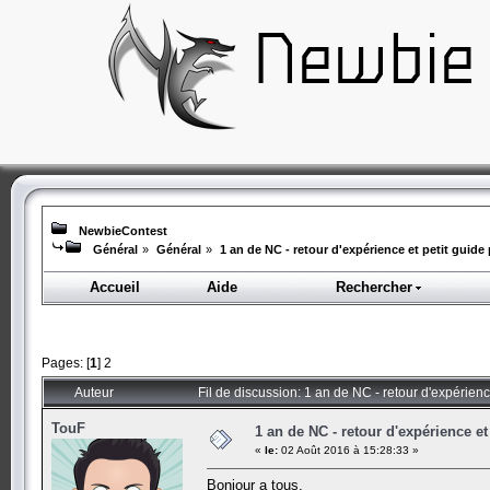
NewbieContest
Général
»
Général
»
1 an de NC - retour d'expérience et petit guid
Accueil
Aide
Rechercher
Pages: [
1
]
2
Auteur
Fil de discussion: 1 an de NC - retour d'expérien
TouF
1 an de NC - retour d'expérience e
«
le:
02 Août 2016 à 15:28:33 »
Bonjour a tous,