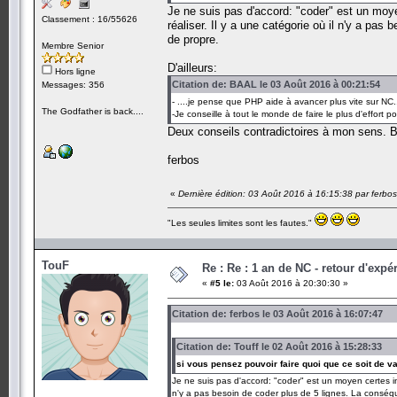
Je ne suis pas d'accord: "coder" est un moye
Classement : 16/55626
réaliser. Il y a une catégorie où il n'y a pa
de propre.
Membre Senior
D'ailleurs:
Hors ligne
Citation de: BAAL le 03 Août 2016 à 00:21:54
Messages: 356
- ....je pense que PHP aide à avancer plus vite sur NC..
The Godfather is back....
-Je conseille à tout le monde de faire le plus d'effort
Deux conseils contradictoires à mon sens. Boir
ferbos
«
Dernière édition: 03 Août 2016 à 16:15:38 par ferbos
"Les seules limites sont les fautes."
TouF
Re : Re : 1 an de NC - retour d'expé
«
#5 le:
03 Août 2016 à 20:30:30 »
Citation de: ferbos le 03 Août 2016 à 16:07:47
Citation de: Touff le 02 Août 2016 à 15:28:33
si vous pensez pouvoir faire quoi que ce soit de v
Je ne suis pas d'accord: "coder" est un moyen certes inc
n'y a pas besoin de coder plus de 5 lignes. La conséqu