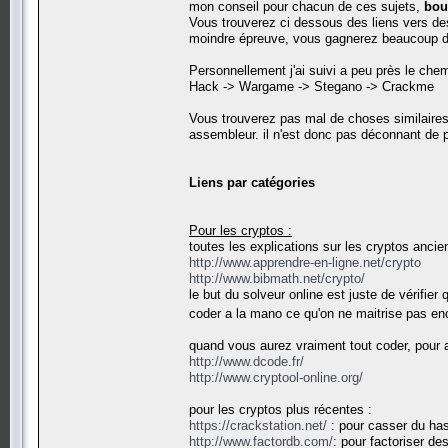
mon conseil pour chacun de ces sujets,
bou
Vous trouverez ci dessous des liens vers de
moindre épreuve, vous gagnerez beaucoup de
Personnellement j'ai suivi a peu près le che
Hack -> Wargame -> Stegano -> Crackme
Vous trouverez pas mal de choses similaires 
assembleur. il n'est donc pas déconnant de p
Liens par catégories
Pour les cryptos :
toutes les explications sur les cryptos anci
http://www.apprendre-en-ligne.net/crypto
http://www.bibmath.net/crypto/
le but du solveur online est juste de vérifie
coder a la mano ce qu'on ne maitrise pas en
quand vous aurez vraiment tout coder, pour al
http://www.dcode.fr/
http://www.cryptool-online.org/
pour les cryptos plus récentes :
https://crackstation.net/
: pour casser du ha
http://www.factordb.com/
: pour factoriser d