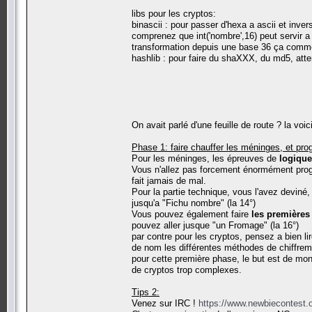
libs pour les cryptos:
binascii : pour passer d'hexa a ascii et invers
comprenez que int('nombre',16) peut servir a 
transformation depuis une base 36 ça commen
hashlib : pour faire du shaXXX, du md5, atten
On avait parlé d'une feuille de route ? la voici
Phase 1: faire chauffer les méninges, et pr
Pour les méninges, les épreuves de
logiqu
Vous n'allez pas forcement énormément progr
fait jamais de mal.
Pour la partie technique, vous l'avez deviné
jusqu'a "Fichu nombre" (la 14°)
Vous pouvez également faire
les premières
pouvez aller jusque "un Fromage" (la 16°)
par contre pour les cryptos, pensez a bien li
de nom les différentes méthodes de chiffrem
pour cette première phase, le but est de mon
de cryptos trop complexes.
Tips 2:
Venez sur IRC !
https://www.newbiecontest.