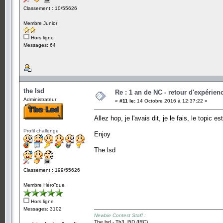
Classement : 10/55626
Membre Junior
Hors ligne
Messages: 64
the lsd
Re : 1 an de NC - retour d'expérien
Administrateur
«
#11 le:
14 Octobre 2016 à 12:37:22 »
Allez hop, je l'avais dit, je le fais, le topic e
Profil challenge
Enjoy
The lsd
Classement : 199/55626
Membre Héroïque
Hors ligne
Messages: 3102
Newbie Contest Staff :
The lsd - Th3_l5D (IRC)