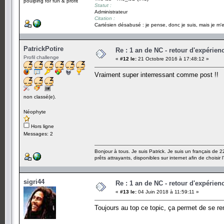
poulping for fun & profit
Statut :
Administrateur
Citation :
Cartésien désabusé : je pense, donc je suis, mais je m'e
PatrickPotire
Re : 1 an de NC - retour d'expérien
Profil challenge
«
#12 le:
21 Octobre 2016 à 17:48:12 »
Vraiment super interressant comme post !!
non classé(e).
Néophyte
Hors ligne
Messages: 2
Bonjour à tous. Je suis Patrick. Je suis un français de 
prêts attrayants, disponibles sur internet afin de choisir 
sigri44
Re : 1 an de NC - retour d'expérien
«
#13 le:
04 Juin 2018 à 11:59:11 »
Toujours au top ce topic, ça permet de se rem