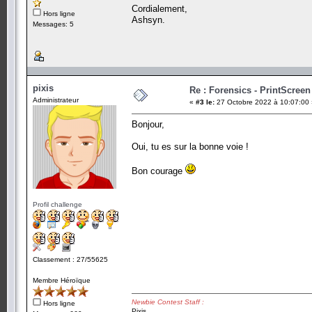
Cordialement,
Hors ligne
Ashsyn.
Messages: 5
pixis
Re : Forensics - PrintScreen
Administrateur
«
#3 le:
27 Octobre 2022 à 10:07:00 
Bonjour,
Oui, tu es sur la bonne voie !
Bon courage
Profil challenge
Classement : 27/55625
Membre Héroïque
Newbie Contest Staff :
Hors ligne
Pixis