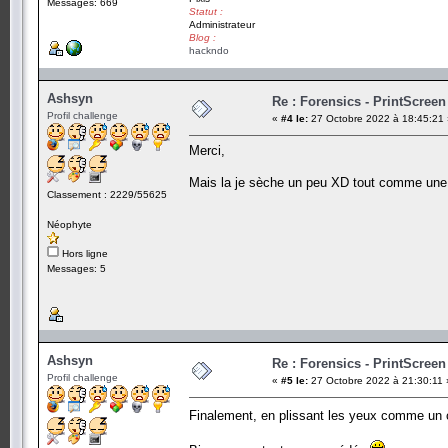
Messages: 669
Statut :
Administrateur
Blog :
hackndo
Ashsyn
Re : Forensics - PrintScreen
Profil challenge
«
#4 le:
27 Octobre 2022 à 18:45:21 
Merci,
Mais la je sèche un peu XD tout comme une 
Classement : 2229/55625
Néophyte
Hors ligne
Messages: 5
Ashsyn
Re : Forensics - PrintScreen
Profil challenge
«
#5 le:
27 Octobre 2022 à 21:30:11 
Finalement, en plissant les yeux comme un ch