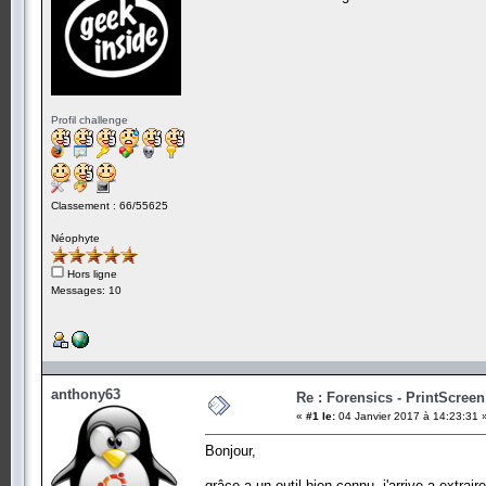
Profil challenge
Classement : 66/55625
Néophyte
Hors ligne
Messages: 10
anthony63
Re : Forensics - PrintScreen
«
#1 le:
04 Janvier 2017 à 14:23:31 
Bonjour,
grâce a un outil bien connu, j'arrive a extraire