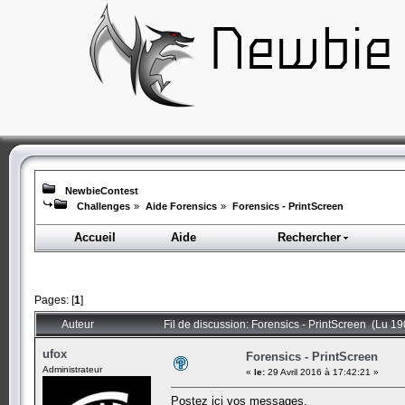
NewbieContest
Challenges
»
Aide Forensics
»
Forensics - PrintScreen
Accueil
Aide
Rechercher
Pages: [
1
]
Auteur
Fil de discussion: Forensics - PrintScreen (Lu 19
ufox
Forensics - PrintScreen
Administrateur
«
le:
29 Avril 2016 à 17:42:21 »
Postez ici vos messages.