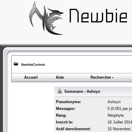
NewbieContest
Accueil
Aide
Rechercher
Sommaire - Ashsyn
Pseudonyme:
Ashsyn
Messages:
5 (0.001 par jo
Rang:
Néophyte
Inscrit le:
10 Juillet 201
Actif dernièrement:
15 Novembre 