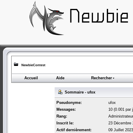
NewbieContest
Accueil
Aide
Rechercher
Sommaire - ufox
Pseudonyme:
ufox
Messages:
10 (0.001 par j
Rang:
Administrateu
Inscrit le:
23 Décembre 
Actif dernièrement:
09 Juillet 202