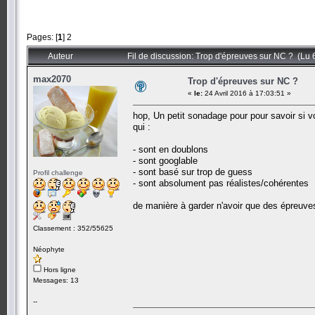
Pages: [
1
]
2
Auteur
Fil de discussion: Trop d'épreuves sur NC ? (Lu 
max2070
Trop d'épreuves sur NC ?
«
le:
24 Avril 2016 à 17:03:51 »
hop, Un petit sonadage pour pour savoir si v
qui :
- sont en doublons
- sont googlable
- sont basé sur trop de guess
Profil challenge
- sont absolument pas réalistes/cohérentes
de manière à garder n'avoir que des épreuves
Classement : 352/55625
Néophyte
Hors ligne
Messages: 13
--