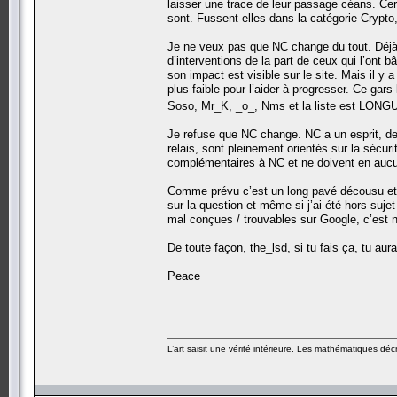
laisser une trace de leur passage céans. Cert
sont. Fussent-elles dans la catégorie Crypt
Je ne veux pas que NC change du tout. Déjà
d’interventions de la part de ceux qui l’ont
son impact est visible sur le site. Mais il y 
plus faible pour l’aider à progresser. Ce gars
Soso, Mr_K, _o_, Nms et la liste est LON
Je refuse que NC change. NC a un esprit, des
relais, sont pleinement orientés sur la sécur
complémentaires à NC et ne doivent en aucun
Comme prévu c’est un long pavé décousu et 
sur la question et même si j’ai été hors suje
mal conçues / trouvables sur Google, c’est 
De toute façon, the_lsd, si tu fais ça, tu aura
Peace
L’art saisit une vérité intérieure. Les mathématiques décr