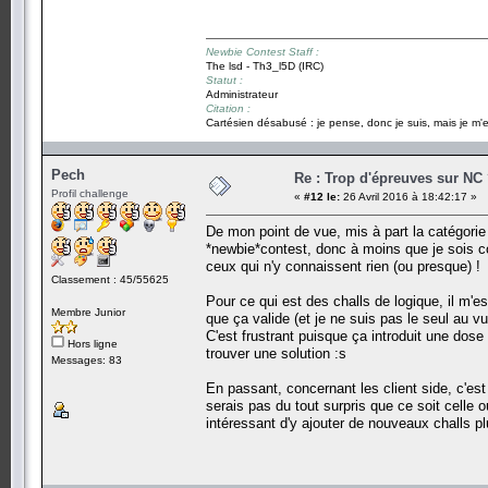
Newbie Contest Staff :
The lsd - Th3_l5D (IRC)
Statut :
Administrateur
Citation :
Cartésien désabusé : je pense, donc je suis, mais je m'e
Pech
Re : Trop d'épreuves sur NC
Profil challenge
«
#12 le:
26 Avril 2016 à 18:42:17 »
De mon point de vue, mis à part la catégorie 
*newbie*contest, donc à moins que je sois c
ceux qui n'y connaissent rien (ou presque) !
Classement : 45/55625
Pour ce qui est des challs de logique, il m'e
Membre Junior
que ça valide (et je ne suis pas le seul au v
C'est frustrant puisque ça introduit une dose
Hors ligne
trouver une solution :s
Messages: 83
En passant, concernant les client side, c'est
serais pas du tout surpris que ce soit celle o
intéressant d'y ajouter de nouveaux challs p