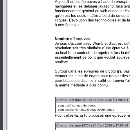
Aujourd'hui, les épreuves à base de
prompt
navigateur et les debuger javascript facilit
fonctionnement général du web quand le dév
qu'on est les seuls maître à bord de ce qui 
cliques. L'évolution des technologies et de la
à ces épreuves.
Nombre d'épreuves
Je suis d'accord avec Womb et d'autres: qu'
résolution soit très similaire d'une épreuve 
au final tu te contente de répéter 5 fois la 
essentiellement ce point que voulait souleve
soulève.
Surtout dans les épreuves de crypto (j'ai pas
écumer les sites de crypto pour trouver des
pour
beau
coup
d'
aut
res
il suffit de trouver l
la même méthode à clair connu.
Citation de: max2070 le 24 Avril 2016 à 17:03:51
- sont basé sur trop de guess
- sont absolument pas réalistes/cohérentes
Pour celles-là, si tu proposes une épreuve mi
Citation de: max2070 le 24 Avril 2016 à 17:03:51