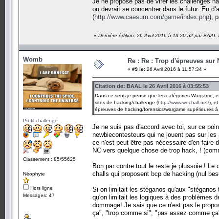
Je ne propose pas de virer les challenges hac
on devrait se concentrer dans le futur. En d’a
(
http://www.caesum.com/game/index.php
), 
«
Dernière édition: 26 Avril 2016 à 13:20:52 par BAAL
Womb
Re : Re : Trop d'épreuves sur
«
#9 le:
26 Avril 2016 à 11:57:34 »
Citation de: BAAL le 26 Avril 2016 à 03:55:53
Dans ce sens je pense que les catégories Wargame, et 
sites de hacking/challenge (
http://www.wechall.net/
), e
épreuves de hacking/forensics/wargame supérieures à
Profil challenge
Je ne suis pas d'accord avec toi, sur ce poin
newbiecontesteurs qui ne jouent pas sur les 
ce n'est peut-être pas nécessaire d'en faire 
NC vers quelque chose de trop hack, ! (com
Classement : 85/55625
Bon par contre tout le reste je plussoie ! Le 
challs qui proposent bcp de hacking (nul beso
Néophyte
Hors ligne
Si on limitait les stéganos qu'aux "stéganos
Messages: 47
qu'on limitait les logiques à des problèmes 
dommage! Je sais que ce n'est pas le propos,
ça", "trop comme si", "pas assez comme ça" o