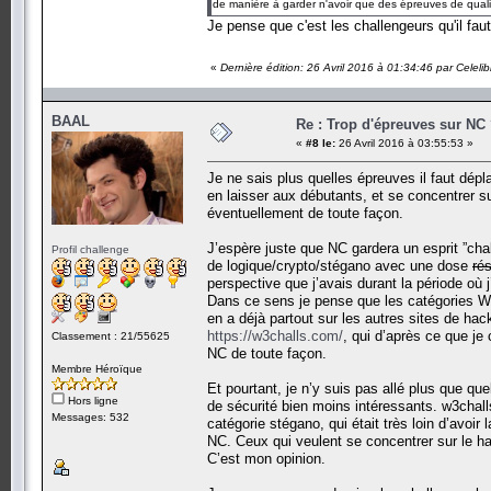
de manière à garder n'avoir que des épreuves de qualit
Je pense que c'est les challengeurs qu'il faut 
«
Dernière édition: 26 Avril 2016 à 01:34:46 par Celelib
BAAL
Re : Trop d'épreuves sur NC
«
#8 le:
26 Avril 2016 à 03:55:53 »
Je ne sais plus quelles épreuves il faut déplac
en laisser aux débutants, et se concentrer s
éventuellement de toute façon.
J’espère juste que NC gardera un esprit ”cha
Profil challenge
de logique/crypto/stégano avec une dose
ré
perspective que j’avais durant la période où j
Dans ce sens je pense que les catégories W
en a déjà partout sur les autres sites de hac
https://w3challs.com/
, qui d’après ce que j
Classement : 21/55625
NC de toute façon.
Membre Héroïque
Et pourtant, je n’y suis pas allé plus que qu
Hors ligne
de sécurité bien moins intéressants. w3challs
Messages: 532
catégorie stégano, qui était très loin d’avoir
NC. Ceux qui veulent se concentrer sur le ha
C’est mon opinion.