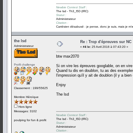
Newbie Contest Staff :
The lsd - Th3_l5D (IRC)
Statut :
Administrateur
Citation :
Cartésien désabusé : je pense, donc je suis, mais je m'e
the lsd
Re : Trop d'épreuves sur NC
Administrateur
«
#4 le:
25 Avril 2016 à 07:43:20 »
btw max2070
Profil challenge
Si on vire les épreuves googlable, on en vir
Quand tu dis en doublon, tu as des exemples ?
l'impression qu'il y ait de doublon (il y a b
Enjoy
Classement : 199/55625
The lsd
Membre Héroïque
Hors ligne
Messages: 3102
Newbie Contest Staff :
The lsd - Th3_l5D (IRC)
poulping for fun & profit
Statut :
Administrateur
Citation :