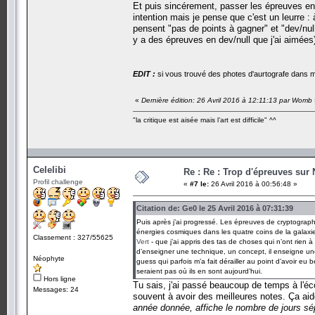
Et puis sincérement, passer les épreuves en 
intention mais je pense que c'est un leurre 
pensent "pas de points à gagner" et "dev/nul
y a des épreuves en dev/null que j'ai aimées
EDIT :
si vous trouvé des photes d'aurtografe dans m
«
Dernière édition: 26 Avril 2016 à 12:11:13 par Womb
"la critique est aisée mais l’art est difficile" ^^
Celelibi
Re : Re : Trop d'épreuves sur
Profil challenge
«
#7 le:
26 Avril 2016 à 00:56:48 »
Citation de: Ge0 le 25 Avril 2016 à 07:31:39
Puis après j’ai progressé. Les épreuves de cryptographi
énergies cosmiques dans les quatre coins de la galaxie
Classement : 327/55625
Vert
- que j’ai appris des tas de choses qui n’ont rien 
d’enseigner une technique, un concept, il enseigne une
Néophyte
guess qui parfois m’a fait dérailler au point d’avoir 
seraient pas où ils en sont aujourd’hui.
Hors ligne
Tu sais, j'ai passé beaucoup de temps à l'é
Messages: 24
souvent à avoir des meilleures notes. Ça a
année donnée, affiche le nombre de jours sép