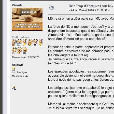
Womb
Re : Trop d'épreuves sur NC
«
#6 le:
25 Avril 2016 à 11:58:33 »
Même si on en a déja parlé sur IRC avec Max
La force de NC à mon sens, c'est qu'il y à un
d'apprendre beaucoup quand on débute vraime
A mon avis c'est nécéssaire de garder une di
Profil challenge
sans être démoralisé par la complexité.
Et pour se faire la patte, apprendre et progress
Le nombre d'épreuves ne me dérange pas, car je
les challengers à tout faire).
Classement : 85/55625
Je pense que ça m'a encouragée et je crains 
fait "l'esprit de NC".
Néophyte
Les épreuves googlables, les supprimer revi
Hors ligne
accessible deviendra elle-même googlable da
Messages: 47
Libre à nous de ne pas googler les épreuves, 
Les stéganos, (comme on a abordé le sujet sur 
croissante" (idem pour les cryptos) ça permet
peu ce qu'est réellement la stéganographie. 
Même si j'ai moins d'ancienneté que Ge0, mon
Je suis d'ailleurs très sceptique : je ne pen