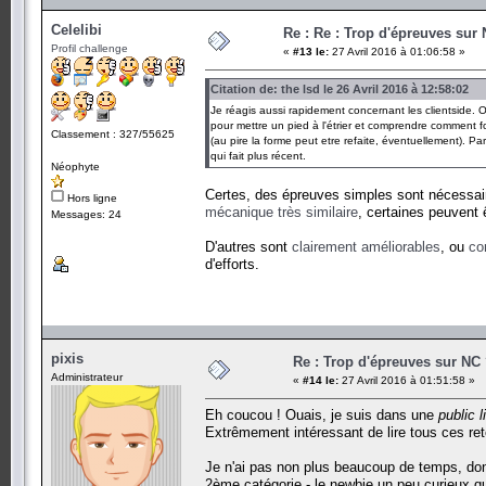
Celelibi
Re : Re : Trop d'épreuves sur
Profil challenge
«
#13 le:
27 Avril 2016 à 01:06:58 »
Citation de: the lsd le 26 Avril 2016 à 12:58:02
Je réagis aussi rapidement concernant les clientside. Ou
pour mettre un pied à l'étrier et comprendre comment 
Classement : 327/55625
(au pire la forme peut etre refaite, éventuellement). Pa
qui fait plus récent.
Néophyte
Certes, des épreuves simples sont nécessa
Hors ligne
mécanique
très
similaire
, certaines peuvent 
Messages: 24
D'autres sont
clairement améliorables
, ou
co
d'efforts.
pixis
Re : Trop d'épreuves sur NC
Administrateur
«
#14 le:
27 Avril 2016 à 01:51:58 »
Eh coucou ! Ouais, je suis dans une
public l
Extrêmement intéressant de lire tous ces ret
Je n'ai pas non plus beaucoup de temps, donc
2ème catégorie - le newbie un peu curieux qui