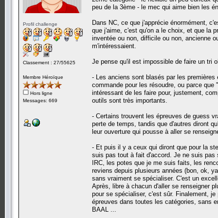
peu de la 3ème - le mec qui aime bien les é
Dans NC, ce que j'apprécie énormément, c'est
Profil challenge
que j'aime, c'est qu'on a le choix, et que l
inventée ou non, difficile ou non, ancienne ou
m'intéressaient.
Je pense qu'il est impossible de faire un tri 
Classement : 27/55625
- Les anciens sont blasés par les premières 
Membre Héroïque
commande pour les résoudre, ou parce que "af
intéressant de les faire pour, justement, co
Hors ligne
outils sont très importants.
Messages: 669
- Certains trouvent les épreuves de guess vra
perte de temps, tandis que d'autres diront qu'
leur ouverture qui pousse à aller se renseigne
- Et puis il y a ceux qui diront que pour la st
suis pas tout à fait d'accord. Je ne suis pa
IRC, les potes que je me suis faits, les renco
reviens depuis plusieurs années (bon, ok, y
sans vraiment se spécialiser. C'est un excell
Après, libre à chacun d'aller se renseigner pl
pour se spécialiser, c'est sûr. Finalement, je
épreuves dans toutes les catégories, sans en
BAAL ...