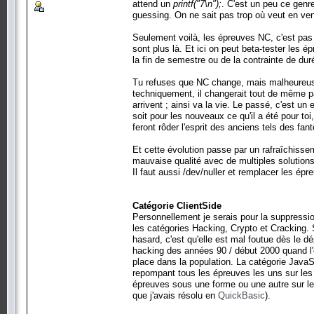
attend un
printf("7\n");
. C'est un peu ce gen
guessing. On ne sait pas trop où veut en ven
Seulement voilà, les épreuves NC, c'est pas
sont plus là. Et ici on peut beta-tester les é
la fin de semestre ou de la contrainte de dur
Tu refuses que NC change, mais malheureuse
techniquement, il changerait tout de même p
arrivent ; ainsi va la vie. Le passé, c'est un
soit pour les nouveaux ce qu'il a été pour toi
feront rôder l'esprit des anciens tels des 
Et cette évolution passe par un rafraîchissem
mauvaise qualité avec de multiples solution
Il faut aussi /dev/nuller et remplacer les é
Catégorie ClientSide
Personnellement je serais pour la suppressi
les catégories Hacking, Crypto et Cracking. 
hasard, c'est qu'elle est mal foutue dès le dé
hacking des années 90 / début 2000 quand l'ét
place dans la population. La catégorie JavaSc
repompant tous les épreuves les uns sur les 
épreuves sous une forme ou une autre sur 
que j'avais résolu en
QuickBasic
).