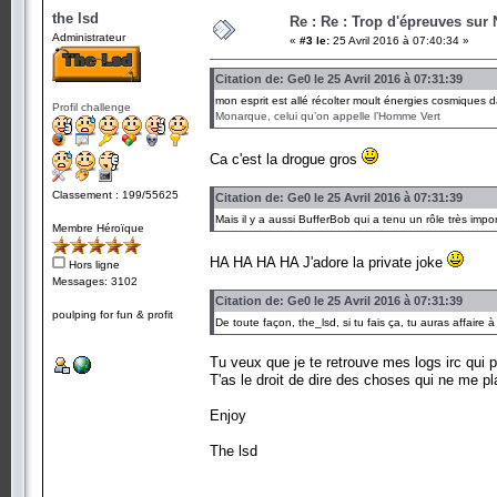
the lsd
Re : Re : Trop d'épreuves sur
Administrateur
«
#3 le:
25 Avril 2016 à 07:40:34 »
Citation de: Ge0 le 25 Avril 2016 à 07:31:39
mon esprit est allé récolter moult énergies cosmiques d
Profil challenge
Monarque, celui qu’on appelle l’Homme Vert
Ca c'est la drogue gros
Classement : 199/55625
Citation de: Ge0 le 25 Avril 2016 à 07:31:39
Mais il y a aussi BufferBob qui a tenu un rôle très impor
Membre Héroïque
HA HA HA HA J'adore la private joke
Hors ligne
Messages: 3102
Citation de: Ge0 le 25 Avril 2016 à 07:31:39
poulping for fun & profit
De toute façon, the_lsd, si tu fais ça, tu auras affaire à
Tu veux que je te retrouve mes logs irc qui 
T'as le droit de dire des choses qui ne me pl
Enjoy
The lsd