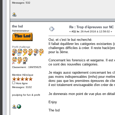
Messages: 532
the lsd
Re : Trop d'épreuves sur NC
Administrateur
«
#11 le:
26 Avril 2016 à 12:58:02 »
Oui, et c'est le but recherché.
Il fallait équilibrer les catégories existante
Profil challenge
challenges difficiles à créer. Il reste hack/p
pour la 3ème.
Concernant les forensics et wargame. Il est
ce sont des nouvelles catégories.
Classement : 199/55625
Je réagis aussi rapidement concernant les cli
Membre Héroïque
pas moins indispensables (imho) pour mettre
donc pas que les premières épreuves de client
Hors ligne
il est totalement envisageable d'en créer de n
Messages: 3102
Je donnerais mon point de vue plus en détails
poulping for fun & profit
Enjoy
The lsd