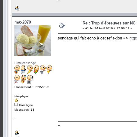
--
max2070
Re : Trop d'épreuves sur NC
«
#1 le:
24 Avril 2016 à 17:06:59 »
sondage qui fait echo à cet reflexion =>
http
Profil challenge
Classement : 352/55625
Néophyte
Hors ligne
Messages: 13
--
--