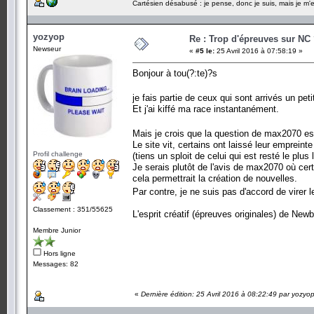
Cartésien désabusé : je pense, donc je suis, mais je m'e
yozyop
Re : Trop d'épreuves sur NC
Newseur
«
#5 le:
25 Avril 2016 à 07:58:19 »
Bonjour à tou(?:te)?s
je fais partie de ceux qui sont arrivés un pet
Et j'ai kiffé ma race instantanément.
Mais je crois que la question de max2070 es
Le site vit, certains ont laissé leur emprein
Profil challenge
(tiens un sploit de celui qui est resté le pl
Je serais plutôt de l'avis de max2070 où cert
cela permettrait la création de nouvelles.
Par contre, je ne suis pas d'accord de virer
Classement : 351/55625
L'esprit créatif (épreuves originales) de Newb
Membre Junior
Hors ligne
Messages: 82
«
Dernière édition: 25 Avril 2016 à 08:22:49 par yozyo