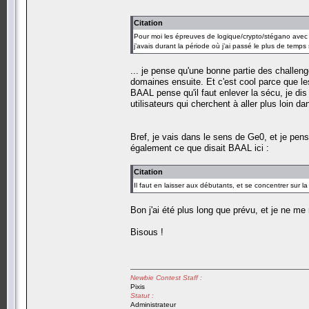
Citation
Pour moi les épreuves de logique/crypto/stégano ave
j’avais durant la période où j’ai passé le plus de temps s
... je pense qu'une bonne partie des challenge
domaines ensuite. Et c'est cool parce que le
BAAL pense qu'il faut enlever la sécu, je dis
utilisateurs qui cherchent à aller plus loin d
Bref, je vais dans le sens de Ge0, et je pe
également ce que disait BAAL ici :
Citation
Il faut en laisser aux débutants, et se concentrer sur 
Bon j'ai été plus long que prévu, et je ne me 
Bisous !
Newbie Contest Staff :
Pixis
Statut :
Administrateur