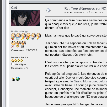
Ge0
Re : Trop d'épreuves sur NC
«
#2 le:
25 Avril 2016 à 07:31:39 »
Ça commence à faire quelques semaines que 
qu’à chaque fois que je me relis, je me tr
débuts, c’est dire.
Profil challenge
Mais j’aimerai que le pavé qui suive persiste 
J’ai connu “NC” à l’époque où Folcan tenait 
qui m’en ont fait baver et qui maintenant s’av
Classement : 24/55625
conçues, pas adaptées au fonctionnement du 
qui pourtant étaient très bien), etc.
Membre Senior
C’est sur ce site que j’ai appris un tas de 
Hors ligne
les cheveux au point d’aller pleurer à la chev
Messages: 379
Puis après j’ai progressé. Les épreuves de 
esprit est allé récolter moult énergies cosmi
télépathique avec
le Grand Monarque, celui 
avec l’idée de base. Et pour ça je ne remerc
concept, il enseigne une manière de raisonner
guess qui parfois m’a fait dérailler au poin
beaucoup de challengers sur NC n’en seraient
Je ne veux pas que NC change. Je ne veux pas