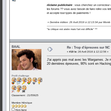
réclame publicitaire
: vous cherchez un correcteur o
les forums ?? vous avez besoin de faire relire vos l
et accepte tout types de paiements !
«
Dernière édition: 26 Avril 2016 à 12:13:34 par Womb
"la critique est aisée mais l’art est difficile" ^^
BAAL
Re : Trop d'épreuves sur NC
«
#10 le:
26 Avril 2016 à 12:12:56 »
J'ai appris pas mal avec les Wargames. Je ne
20 dernières épreuves, 90% sont en Hackin
Profil challenge
Classement : 21/55625
Membre Héroïque
Hors ligne