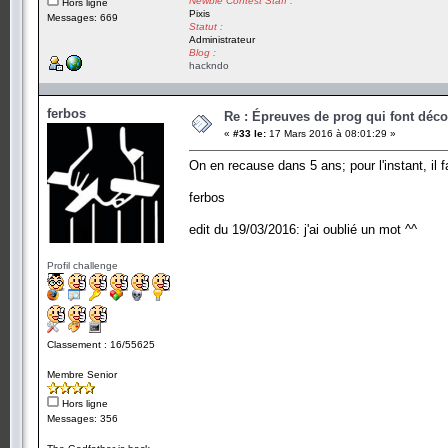
Newbie Contest Staff :
Hors ligne
Pixis
Messages: 669
Statut :
Administrateur
Blog :
hackndo
ferbos
Re : Épreuves de prog qui font déc
«
#33 le:
17 Mars 2016 à 08:01:29 »
On en recause dans 5 ans; pour l'instant, il
ferbos
edit du 19/03/2016: j'ai oublié un mot ^^
Profil challenge
Classement : 16/55625
Membre Senior
Hors ligne
Messages: 356