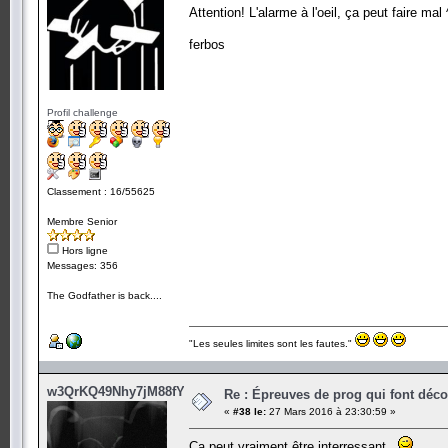
Attention! L'alarme à l'oeil, ça peut faire mal 
ferbos
Profil challenge
Classement : 16/55625
Membre Senior
Hors ligne
Messages: 356
The Godfather is back....
"Les seules limites sont les fautes."
w3QrKQ49Nhy7jM88fY5
Re : Épreuves de prog qui font déc
«
#38 le:
27 Mars 2016 à 23:30:59 »
Ça peut vraiment être interressant.