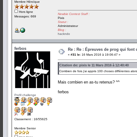
Membre Héroïque
Hors ligne
Newbie Contest Staff :
Messages: 669
Pixis
Statut :
Administrateur
Blog :
hackndo
ferbos
Re : Re : Épreuves de prog qui font
«
#31 le:
16 Mars 2016 à 19:06:47 »
Citation de: pixis le 11 Mars 2016 à 12:40:40
Combien de fois j'ai appris 100 choses différentes alo
Mais combien en as-tu retenus? ^^
ferbos
Profil challenge
Classement : 16/55625
Membre Senior