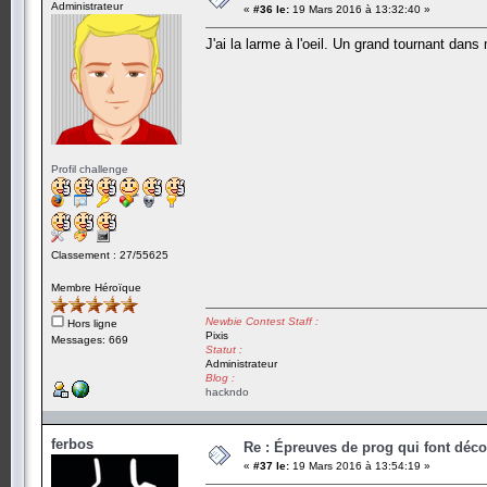
Administrateur
«
#36 le:
19 Mars 2016 à 13:32:40 »
J'ai la larme à l'oeil. Un grand tournant dans
Profil challenge
Classement : 27/55625
Membre Héroïque
Newbie Contest Staff :
Hors ligne
Pixis
Messages: 669
Statut :
Administrateur
Blog :
hackndo
ferbos
Re : Épreuves de prog qui font déc
«
#37 le:
19 Mars 2016 à 13:54:19 »