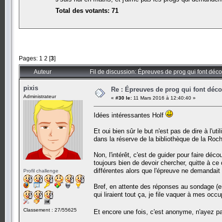
Total des votants: 71
Pages:
1
2
[
3
]
Auteur
Fil de discussion: Épreuves de prog qui font déc
pixis
Re : Épreuves de prog qui font déc
Administrateur
«
#30 le:
11 Mars 2016 à 12:40:40 »
Idées intéressantes Holf
Et oui bien sûr le but n'est pas de dire à l'u
dans la réserve de la bibliothèque de la Roch
Non, l'intérêt, c'est de guider pour faire dé
toujours bien de devoir chercher, quitte à ce q
différentes alors que l'épreuve ne demandait
Profil challenge
Bref, en attente des réponses au sondage (e
qui liraient tout ça, je file vaquer à mes occu
Classement : 27/55625
Et encore une fois, c'est anonyme, n'ayez p