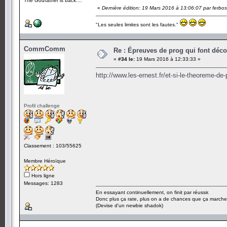
The Godfather is back....
«
Dernière édition: 19 Mars 2016 à 13:06:07 par ferbos
"Les seules limites sont les fautes."
CommComm
Re : Épreuves de prog qui font déc
«
#34 le:
19 Mars 2016 à 12:33:33 »
http://www.les-ernest.fr/et-si-le-theoreme-de-
Profil challenge
Classement : 103/55625
Membre Héroïque
Hors ligne
Messages: 1283
En essayant continuellement, on finit par réussir.
Donc plus ça rate, plus on a de chances que ça marche
(Devise d'un newbie shadok)