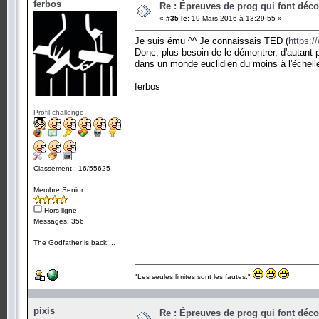
ferbos
Re : Épreuves de prog qui font déc
«
#35 le:
19 Mars 2016 à 13:29:55 »
Je suis ému ^^ Je connaissais TED (
https:/
Donc, plus besoin de le démontrer, d'autant 
dans un monde euclidien du moins à l'échelle
ferbos
Profil challenge
Classement : 16/55625
Membre Senior
Hors ligne
Messages: 356
The Godfather is back....
"Les seules limites sont les fautes."
pixis
Re : Épreuves de prog qui font déc