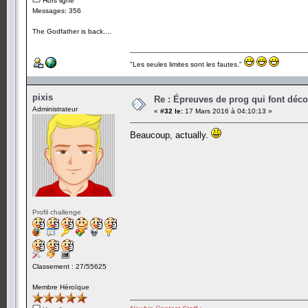
Hors ligne
Messages: 356
The Godfather is back....
"Les seules limites sont les fautes."
pixis
Re : Épreuves de prog qui font déc
Administrateur
«
#32 le:
17 Mars 2016 à 04:10:13 »
Beaucoup, actually.
Profil challenge
Classement : 27/55625
Membre Héroïque