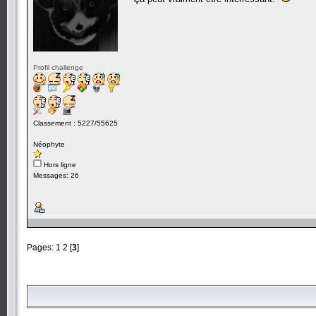
Profil challenge
Classement : 5227/55625
Néophyte
Hors ligne
Messages: 26
Pages:
1
2
[
3
]