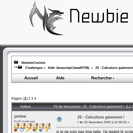
NewbieContest
Challenges
»
Aide Javascript/Java/HTML
»
JS - Calculons gaiement
Accueil
Aide
Rechercher
Pages: [
1
]
2
3
4
Auteur
Fil de discussion: JS - Calculons gaiement ! (Lu 
yanbar
JS - Calculons gaiement !
Profil challenge
«
le:
02 Novembre 2005 à 22:58:33 »
si je ne suis pas trop bete, j'ai repéré le sc