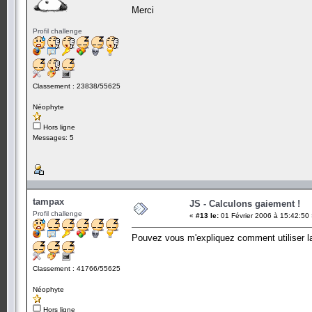
Merci
Profil challenge
Classement : 23838/55625
Néophyte
Hors ligne
Messages: 5
tampax
JS - Calculons gaiement !
Profil challenge
«
#13 le:
01 Février 2006 à 15:42:50
Pouvez vous m'expliquez comment utiliser la 
Classement : 41766/55625
Néophyte
Hors ligne