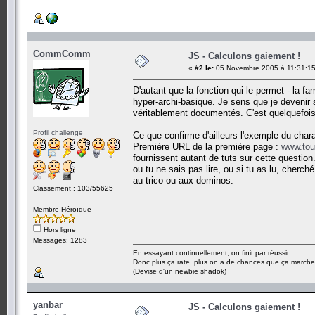
CommComm
JS - Calculons gaiement !
«
#2 le:
05 Novembre 2005 à 11:31:15
D'autant que la fonction qui le permet - la f
hyper-archi-basique. Je sens que je devenir
véritablement documentés. C'est quelquefois d
Profil challenge
Ce que confirme d'ailleurs l'exemple du chara
Première URL de la première page :
www.tou
fournissent autant de tuts sur cette question.
ou tu ne sais pas lire, ou si tu as lu, cherch
au trico ou aux dominos.
Classement : 103/55625
Membre Héroïque
Hors ligne
Messages: 1283
En essayant continuellement, on finit par réussir.
Donc plus ça rate, plus on a de chances que ça marche
(Devise d'un newbie shadok)
yanbar
JS - Calculons gaiement !