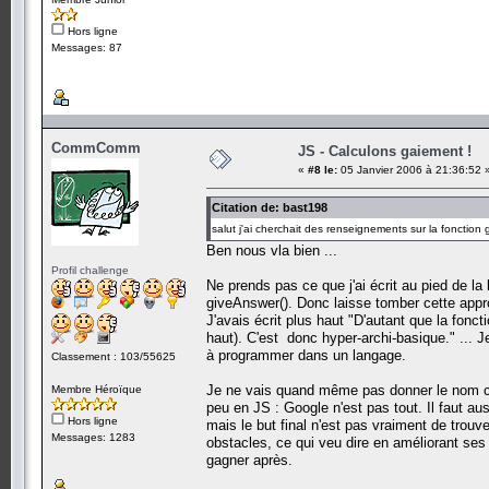
Hors ligne
Messages: 87
CommComm
JS - Calculons gaiement !
«
#8 le:
05 Janvier 2006 à 21:36:52 
Citation de: bast198
salut j'ai cherchait des renseignements sur la fonction g
Ben nous vla bien ...
Profil challenge
Ne prends pas ce que j'ai écrit au pied de la l
giveAnswer(). Donc laisse tomber cette appr
J'avais écrit plus haut "D'autant que la fonc
haut). C'est donc hyper-archi-basique." ... 
à programmer dans un langage.
Classement : 103/55625
Je ne vais quand même pas donner le nom car 
Membre Héroïque
peu en JS : Google n'est pas tout. Il faut aussi
Hors ligne
mais le but final n'est pas vraiment de trouve
Messages: 1283
obstacles, ce qui veu dire en améliorant ses
gagner après.