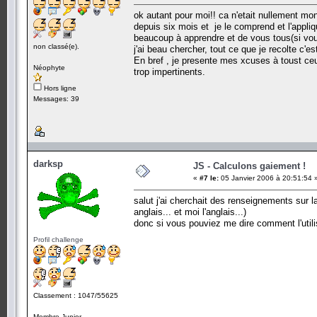
ok autant pour moi!! ca n'etait nullement mon 
depuis six mois et je le comprend et l'appl
beaucoup à apprendre et de vous tous(si vous
non classé(e).
j'ai beau chercher, tout ce que je recolte c'
En bref , je presente mes xcuses à toust ceu
Néophyte
trop impertinents.
Hors ligne
Messages: 39
darksp
JS - Calculons gaiement !
«
#7 le:
05 Janvier 2006 à 20:51:54 
salut j'ai cherchait des renseignements sur l
anglais... et moi l'anglais...)
donc si vous pouviez me dire comment l'utili
Profil challenge
Classement : 1047/55625
Membre Junior