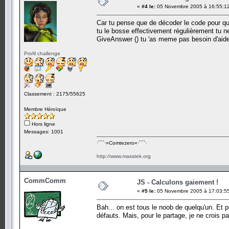
«
#4 le:
05 Novembre 2005 à 16:55:1
Car tu pense que de décoder le code pour que 
tu le bosse effectivement régulièrement tu n
GiveAnswer () tu 'as meme pas besoin d'aide 
Profil challenge
Classement : 2175/55625
Membre Héroïque
Hors ligne
Messages: 1001
·´¯`·­»Comtezero«­·´¯`·
http://www.masstek.org
CommComm
JS - Calculons gaiement !
«
#5 le:
05 Novembre 2005 à 17:03:5
Bah... on est tous le noob de quelqu'un. Et 
défauts. Mais, pour le partage, je ne crois 