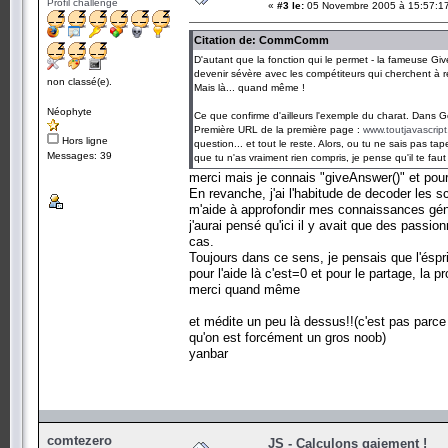
Profil challenge
«
#3 le:
05 Novembre 2005 à 15:57:1
Citation de: CommComm
D'autant que la fonction qui le permet - la fameuse Giv
devenir sévère avec les compétiteurs qui cherchent à ré
non classé(e).
Mais là... quand même !
Néophyte
Ce que confirme d'ailleurs l'exemple du charat. Dans Goo
Première URL de la première page :
www.toutjavascrip
Hors ligne
question... et tout le reste. Alors, ou tu ne sais pas t
Messages: 39
que tu n'as vraiment rien compris, je pense qu'il te fau
merci mais je connais "giveAnswer()" et pou
En revanche, j'ai l'habitude de decoder les sc
m'aide à approfondir mes connaissances gén
j'aurai pensé qu'ici il y avait que des pass
cas.
Toujours dans ce sens, je pensais que l'éspri
pour l'aide là c'est=0 et pour le partage, la 
merci quand même
et médite un peu là dessus!!(c'est pas parc
qu'on est forcément un gros noob)
yanbar
comtezero
JS - Calculons gaiement !