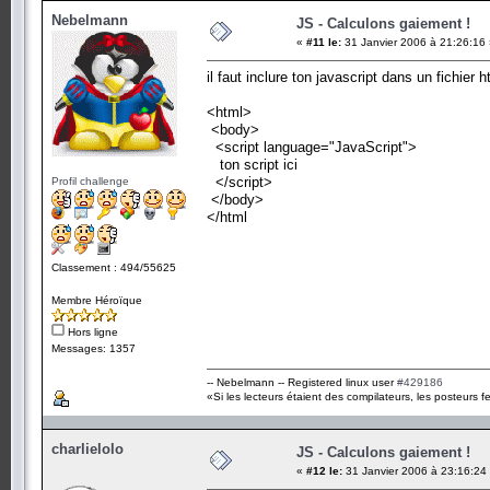
Nebelmann
JS - Calculons gaiement !
«
#11 le:
31 Janvier 2006 à 21:26:16 
il faut inclure ton javascript dans un fichier 
<html>
<body>
<script language="JavaScript">
ton script ici
</script>
Profil challenge
</body>
</html
Classement : 494/55625
Membre Héroïque
Hors ligne
Messages: 1357
-- Nebelmann -- Registered linux user
#429186
«Si les lecteurs étaient des compilateurs, les posteurs fe
charlielolo
JS - Calculons gaiement !
«
#12 le:
31 Janvier 2006 à 23:16:24