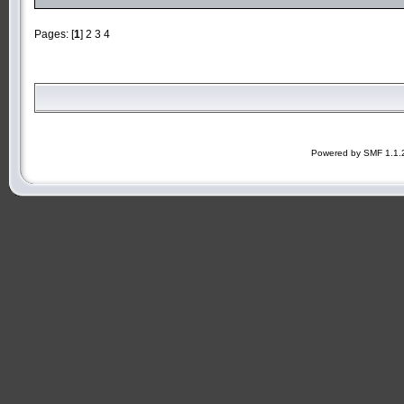
Pages: [
1
]
2
3
4
Powered by SMF 1.1.