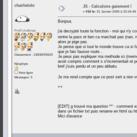
charlielolo
JS - Calculons gaiement !
«
#10 le:
31 Janvier 2006 à 20:44:46
Bonjour,
Profil challenge
j'ai decrypté toute la fonction - moi qui n'y 
rentre la pass et ben ca marchait pas (nan,
alors je pige pas.
Je pense que si tout le monde trouve ca si fa
que je fais fausse route...
Classement : 23838/55625
Je peux pas expliquer ma methode ici (meme si
avoir compris comment s s'incrementait et pou
Néophyte
bref j'suis perdu et un peu abbatu.
Hors ligne
Je me rend compte que ce post sert a rien 
Messages: 5
++
[EDIT] g trouvé ma question ^^ : comment ex
dans un fichier txt puis rename en html ou ht
Mici d'avance