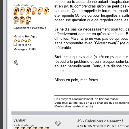
Le jour où tu auras donné autant d'explicati
Profil challenge
et en pv, tu comprendras qu'on ne peut pas
basiques. Ça me rappelle le forum microsoft.p
été répondu 50 fois ou pour lesquelles il suffi
poser une question que de regarder dans les
Classement : 103/55625
Je ne dis pas ça nécessairement pour toi, ca
effectivement comme ça qu'on s'améliore. Enco
Membre Héroïque
difficiles. Mais là, je ne vois pas ce qui peu
sans comprendre avec "GiveAnswer()" (ce qui 
Hors ligne
préférable.
Messages: 1283
Bref, celui qui explique (plutôt en pv que s
résoudre le problème et où il bloque, celui-l
abuser, naturellement. Donc, à ta dispositio
mieux.
Allons en paix, mes frères.
En essayant continuellement, on finit par réussir.
Donc plus ça rate, plus on a de chances que ça marche
(Devise d'un newbie shadok)
yanbar
JS - Calculons gaiement !
Profil challenge
«
#6 le:
05 Novembre 2005 à 17:59:4