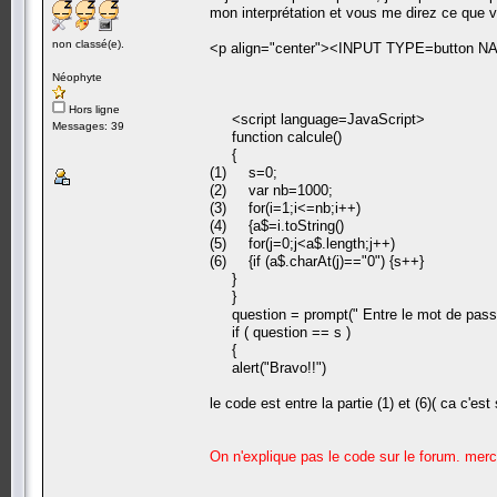
mon interprétation et vous me direz ce que 
non classé(e).
<p align="center"><INPUT TYPE=button NA
Néophyte
Hors ligne
<script language=JavaScript>
Messages: 39
function calcule()
{
(1) s=0;
(2) var nb=1000;
(3) for(i=1;i<=nb;i++)
(4) {a$=i.toString()
(5) for(j=0;j<a$.length;j++)
(6) {if (a$.charAt(j)=="0") {s++}
}
}
question = prompt(" Entre le mot de passe
if ( question == s )
{
alert("Bravo!!")
le code est entre la partie (1) et (6)( ca c'est
On n'explique pas le code sur le forum. merc