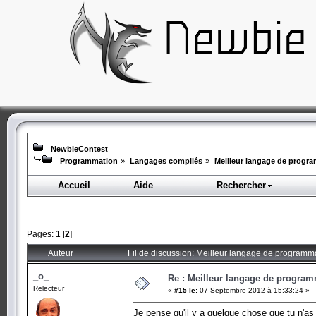
NewbieContest
Programmation
»
Langages compilés
»
Meilleur langage de progr
Accueil
Aide
Rechercher
Pages:
1
[
2
]
Auteur
Fil de discussion: Meilleur langage de programm
_o_
Re : Meilleur langage de program
Relecteur
«
#15 le:
07 Septembre 2012 à 15:33:24 »
Je pense qu'il y a quelque chose que tu n'as