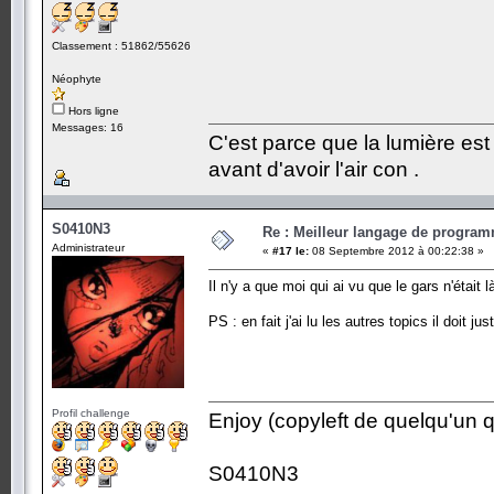
Classement : 51862/55626
Néophyte
Hors ligne
Messages: 16
C'est parce que la lumière est 
avant d'avoir l'air con .
S0410N3
Re : Meilleur langage de program
Administrateur
«
#17 le:
08 Septembre 2012 à 00:22:38 »
Il n'y a que moi qui ai vu que le gars n'était l
PS : en fait j'ai lu les autres topics il doit 
Profil challenge
Enjoy (copyleft de quelqu'un qu
S0410N3