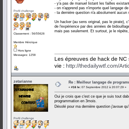
- y'a pas de manuel listant les failles exista
- on n'apprend pas n'importe quel langage d
Profil challenge
- ta dernière question n'a absolument aucun 
Un hacker (au sens original, pas le pirate), 
de l'expérience par des années de bidouilla
mais pas seulement. Et surtout, je le répète, 
Classement : 56/55626
Membre Héroïque
Hors ligne
Messages: 1258
Les épreuves de hack de NC so
vie :
http://thedailywtf.com/Ar
zetarianne
Re : Meilleur langage de program
«
#16 le:
07 Septembre 2012 à 20:07:29 »
Oui je crois que c'est ce que je suis tout da
programmation en 3mois.
Désolé pour ma dernière question j'avoue q
Profil challenge