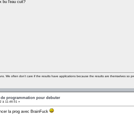
x bu l'eau cuit?
ns. We often don't care if the results have applications because the results are themselves so pre
e de programmation pour debuter
 à 11:46:51 »
cer la prog avec BrainFuck