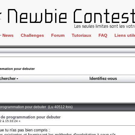
News
Challenges
Forum
Tutoriaux
FAQ
Liens util
Crackme
IRC
ClientSide
Newbi
Cryptographie
Liens
ammation pour debuter
Forensics
chercher
Identifiez-vous
Parten
Hacking
Régle
Logique
Goodi
Programmation
e programmation pour debuter (Lu 40512 fois)
L'incu
Stéganographie
e de programmation pour debuter
 à 15:33:24 »
Wargame
ue tu n'as pas bien compris :
Tous les challenges
lles existantes et fournissant les méthodes d'exploitation à coup sûr.