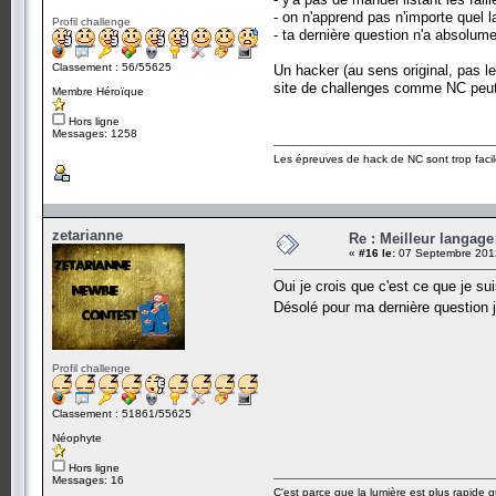
- on n'apprend pas n'importe quel 
Profil challenge
- ta dernière question n'a absolum
Classement : 56/55625
Un hacker (au sens original, pas le
site de challenges comme NC peut a
Membre Héroïque
Hors ligne
Messages: 1258
Les épreuves de hack de NC sont trop facil
zetarianne
Re : Meilleur langag
«
#16 le:
07 Septembre 2012
Oui je crois que c'est ce que je s
Désolé pour ma dernière question 
Profil challenge
Classement : 51861/55625
Néophyte
Hors ligne
Messages: 16
C'est parce que la lumière est plus rapide qu