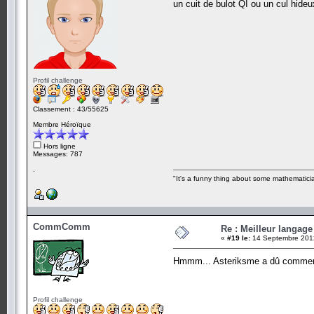
un cuit de bulot QI ou un cul hideu
Profil challenge
Classement : 43/55625
Membre Héroïque
Hors ligne
Messages: 787
.
"It's a funny thing about some mathematicia
CommComm
Re : Meilleur langag
«
#19 le:
14 Septembre 2012
Hmmm... Asteriksme a dû commen
Profil challenge