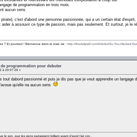
langage de programmation en trois mois.
ent aucun sens.
 pirate), c'est d'abord une personne passionnée, qui a un certain état d'espri
ider à assouvir ce type de passion, mais pas seulement. Et surtout, je le rép
es ? Et pourtant ! Bienvenue dans la vraie vie :
http://thedailywtf.com/Articles/So-You-Hacked-Our
e de programmation pour debuter
 à 20:07:29 »
uis tout dabord passionné et puis je dis pas que je veut apprendre un langag
j'avoue qu'elle na aucun sens
e le son, que les gens parraissent brillant avant d'avoir l'air con .