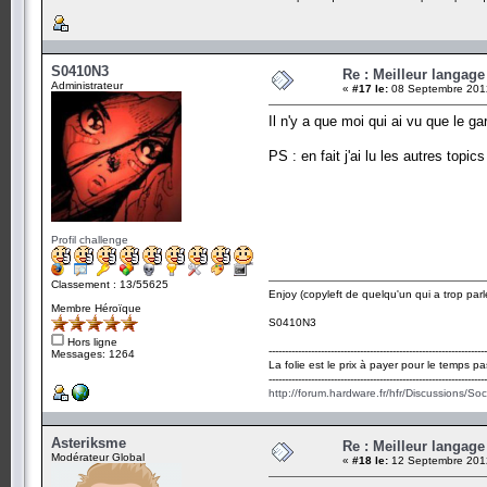
S0410N3
Re : Meilleur langag
Administrateur
«
#17 le:
08 Septembre 2012
Il n'y a que moi qui ai vu que le gar
PS : en fait j'ai lu les autres topic
Profil challenge
Classement : 13/55625
Enjoy (copyleft de quelqu'un qui a trop parl
Membre Héroïque
S0410N3
Hors ligne
-------------------------------------------------------------------
Messages: 1264
La folie est le prix à payer pour le temps pa
-------------------------------------------------------------------
http://forum.hardware.fr/hfr/Discussions/So
Asteriksme
Re : Meilleur langag
Modérateur Global
«
#18 le:
12 Septembre 2012