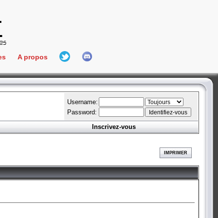
es
A propos
L'équipe
e Connect
Hall Of Fame
Username:
Password:
Inscrivez-vous
aires
ment
IMPRIMER
es
bateur