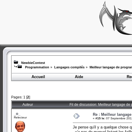
NewbieContest
Programmation
»
Langages compilés
»
Meilleur langage de progr
Accueil
Aide
Re
Pages:
1
[
2
]
Auteur
Fil de discussion: Meilleur langage d
_o_
Re : Meilleur langag
Relecteur
«
#15 le:
07 Septembre 2012
Je pense qu'il y a quelque chose q
- y'a pas de manuel listant les fai