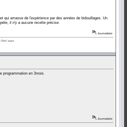
t, et qui amasse de l'expérience par des années de bidouillages. Un
ète, il n'y a aucune recette précise.
Journalisée
-Site!.aspx
e de programmation en 3mois.
Journalisée