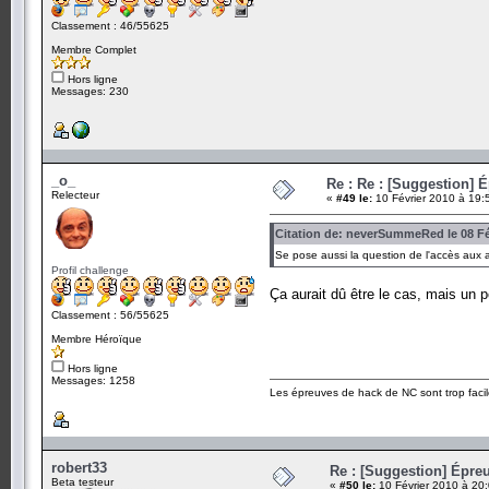
Classement : 46/55625
Membre Complet
Hors ligne
Messages: 230
_o_
Re : Re : [Suggestion] 
Relecteur
«
#49 le:
10 Février 2010 à 19:
Citation de: neverSummeRed le 08 Fév
Se pose aussi la question de l'accès aux 
Profil challenge
Ça aurait dû être le cas, mais un p
Classement : 56/55625
Membre Héroïque
Hors ligne
Messages: 1258
Les épreuves de hack de NC sont trop facil
robert33
Re : [Suggestion] Épreu
Beta testeur
«
#50 le:
10 Février 2010 à 20