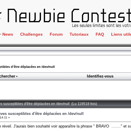
News
Challenges
Forum
Tutoriaux
FAQ
Liens util
Crackme
IRC
ClientSide
Newbi
Cryptographie
Liens
ibles d'être déplacées en /dev/null
Forensics
chercher
Identifiez-vous
Parten
Hacking
Régle
Logique
Goodi
Programmation
es susceptibles d'être déplacées en /dev/null (Lu 119518 fois)
L'incu
Stéganographie
ves susceptibles d'être déplacées en /dev/null
14:11 »
Wargame
veil. J'aurais bien souhaité voir apparaître la phrase " BRAVO ........" et su
Tous les challenges