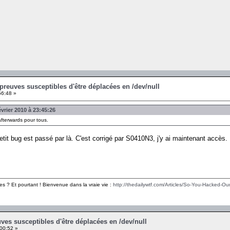
Épreuves susceptibles d'être déplacées en /dev/null
56:48 »
rier 2010 à 23:45:26
afterwards pour tous.
etit bug est passé par là. C'est corrigé par S0410N3, j'y ai maintenant accès.
es ? Et pourtant ! Bienvenue dans la vraie vie :
http://thedailywtf.com/Articles/So-You-Hacked-Our
ves susceptibles d'être déplacées en /dev/null
:00:52 »