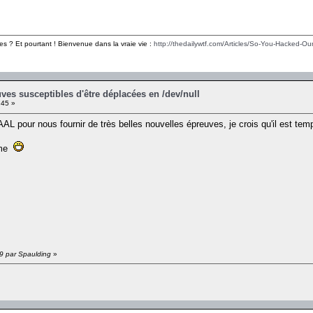
es ? Et pourtant ! Bienvenue dans la vraie vie :
http://thedailywtf.com/Articles/So-You-Hacked-Our
ves susceptibles d'être déplacées en /dev/null
:45 »
AAL pour nous fournir de très belles nouvelles épreuves, je crois qu'il est te
nyme
59 par Spaulding
»