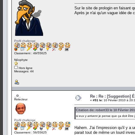
Sur le site de prologin en faisant 
Après je n'ai qu'un vague idée de 
Profil challenge
Classement : 49/55625
Néophyte
Hors ligne
Messages: 44
_o_
Re : Re : [Suggestion] 
Relecteur
«
#51 le:
10 Février 2010 à 20:
Citation de: robert33 le 10 Février 20
si eux y arrivent je pense que ça doit être 
Profil challenge
Hahem. J'ai l'impression qu'il y a 
parait tout de même un lourd inve
Classement : 56/55625