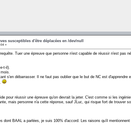
ves susceptibles d'être déplacées en /dev/null
:04 »
e requête. Tuer une épreuve que personne n'est capable de réussir n'est pas 
-t-il).
 mois.
autant s'en débarrasser. Il ne faut pas oublier que le but de NC est d'apprendre
..
pide pour réussir une épreuve qu'on devrait la jeter. C'est comme si les ingén
sante, mais personne n'a cette réponse, sauf JLuc, qui risque fort de trouver s
s dont BAAL a parlées, je suis 100% d'accord. Les raisons qu'il mentionnent