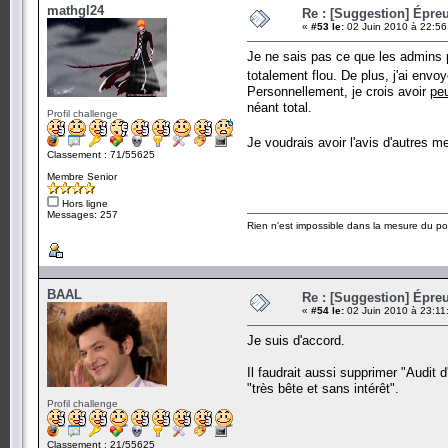
mathgl24
Re : [Suggestion] Épreu
«
#53 le:
02 Juin 2010 à 22:56
Je ne sais pas ce que les admins pe
totalement flou. De plus, j'ai env
Personnellement, je crois avoir
peu
néant total.
Profil challenge
Je voudrais avoir l'avis d'autres 
Classement : 71/55625
Membre Senior
Hors ligne
Messages: 257
Rien n'est impossible dans la mesure du pos
BAAL
Re : [Suggestion] Épreu
«
#54 le:
02 Juin 2010 à 23:11
Je suis d'accord.
Il faudrait aussi supprimer "Audi
"très bête et sans intérêt".
Profil challenge
Classement : 21/55625