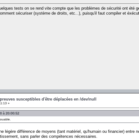
quelques tests on se rend vite compte que les problèmes de sécurité ont été gé
comment sécuriser (système de droits, etc...), puisqu'il faut compiler et éx
Épreuves susceptibles d'être déplacées en /dev/null
11:13 »
10 à 20:00:52
jouable.
une légère différence de moyens (tant matériel, qu'humain ou financier) entre n
stissement, sans parler des compétences nécessaires.