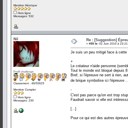
Membre Héroïque
Hors ligne
Messages: 532
Nil
Re : [Suggestion] Épreu
«
#55 le:
02 Juin 2010 à 23:21
Je suis un peu mitigé face à cett
+
Le créateur n'aide personne (semble
Tout le monde est bloqué depuis 8
Profil challenge
Bref, si l'épreuve ne sert à rien, 
de brique symbolise ici l'épreuve .
Classement : 46/55625
-
Membre Complet
C'est pas parce qu'on est trop stu
Hors ligne
Faudrait savoir si elle est intéres
Messages: 230
[...]
Pour ce qui est des autres épreuve