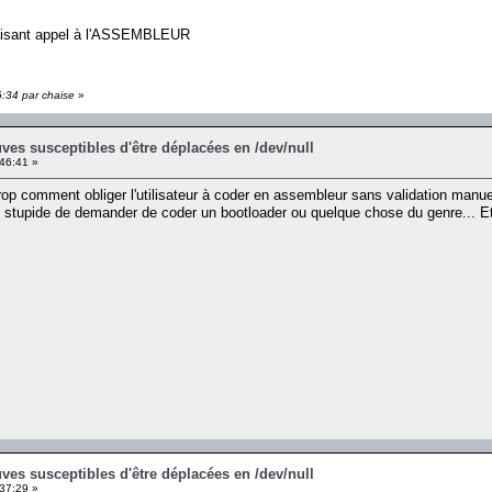
 faisant appel à l'ASSEMBLEUR
6:34 par chaise
»
ves susceptibles d'être déplacées en /dev/null
:46:41 »
trop comment obliger l'utilisateur à coder en assembleur sans validation man
t stupide de demander de coder un bootloader ou quelque chose du genre... Et ça
ves susceptibles d'être déplacées en /dev/null
:37:29 »