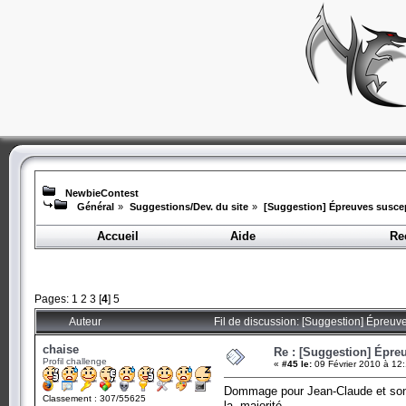
NewbieContest
Général
»
Suggestions/Dev. du site
»
[Suggestion] Épreuves suscept
Accueil
Aide
Re
Pages:
1
2
3
[
4
]
5
Auteur
Fil de discussion: [Suggestion] Épreuv
chaise
Re : [Suggestion] Épreu
Profil challenge
«
#45 le:
09 Février 2010 à 12:
Dommage pour Jean-Claude et son ré
Classement : 307/55625
la majorité.