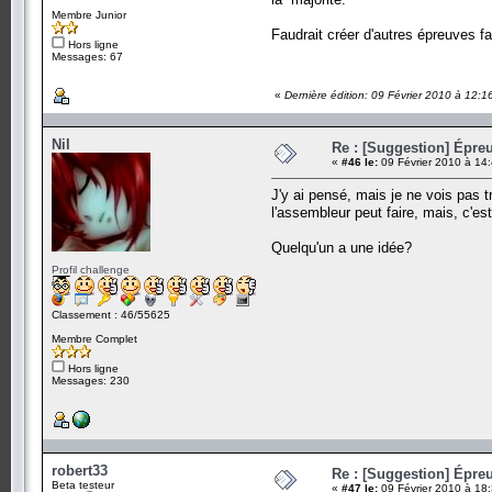
Membre Junior
Faudrait créer d'autres épreuves
Hors ligne
Messages: 67
«
Dernière édition: 09 Février 2010 à 12:1
Nil
Re : [Suggestion] Épreu
«
#46 le:
09 Février 2010 à 14
J'y ai pensé, mais je ne vois pas 
l'assembleur peut faire, mais, c'es
Quelqu'un a une idée?
Profil challenge
Classement : 46/55625
Membre Complet
Hors ligne
Messages: 230
robert33
Re : [Suggestion] Épreu
Beta testeur
«
#47 le:
09 Février 2010 à 18