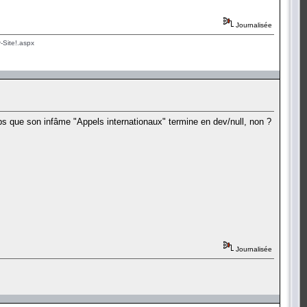
Journalisée
-Site!.aspx
mps que son infâme "Appels internationaux" termine en dev/null, non ?
Journalisée