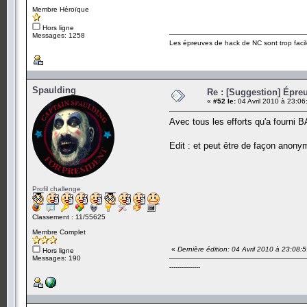
Membre Héroïque
Hors ligne
Messages: 1258
Les épreuves de hack de NC sont trop facil
Spaulding
Re : [Suggestion] Épreu
«
#52 le:
04 Avril 2010 à 23:06
Avec tous les efforts qu'a fourni B
Edit : et peut être de façon ano
Profil challenge
Classement : 11/55625
Membre Complet
«
Dernière édition: 04 Avril 2010 à 23:08:
Hors ligne
Messages: 190
---------------