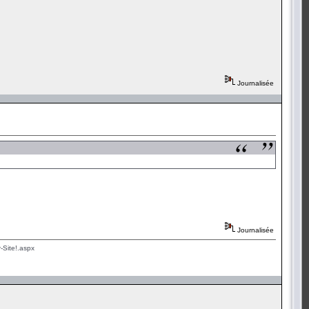
Journalisée
Journalisée
-Site!.aspx