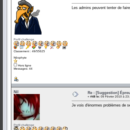
Les admins peuvent tenter de faire 
Profil challenge
Classement : 49/55625
Néophyte
Hors ligne
Messages: 44
Nil
Re : [Suggestion] Épreu
«
#48 le:
09 Février 2010 à 23
Je vois d'énormes problèmes de séc
Profil challenge