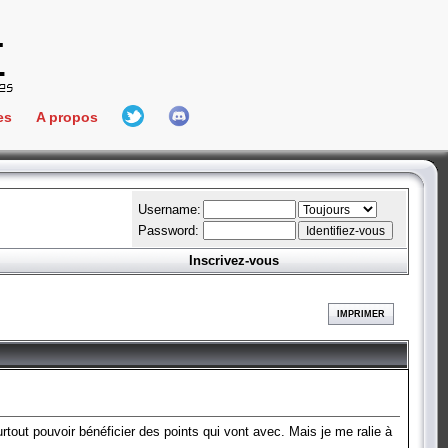
es
A propos
L'équipe
e Connect
Hall Of Fame
Username:
Password:
Inscrivez-vous
aires
ment
IMPRIMER
es
bateur
rtout pouvoir bénéficier des points qui vont avec. Mais je me ralie à