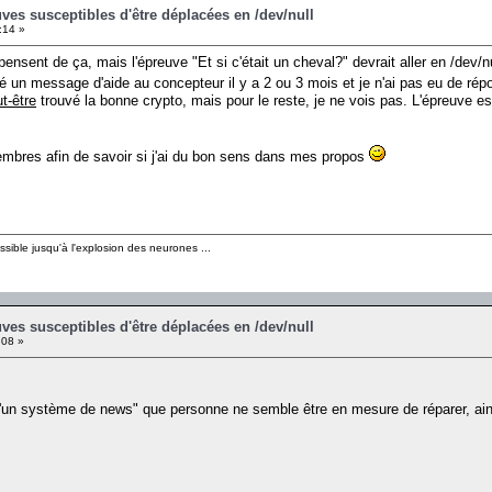
ves susceptibles d'être déplacées en /dev/null
:14 »
nsent de ça, mais l'épreuve "Et si c'était un cheval?" devrait aller en /dev/n
oyé un message d'aide au concepteur il y a 2 ou 3 mois et je n'ai pas eu de r
t-être
trouvé la bonne crypto, mais pour le reste, je ne vois pas. L'épreuve 
membres afin de savoir si j'ai du bon sens dans mes propos
sible jusqu'à l'explosion des neurones ...
ves susceptibles d'être déplacées en /dev/null
:08 »
t d'un système de news" que personne ne semble être en mesure de réparer, 