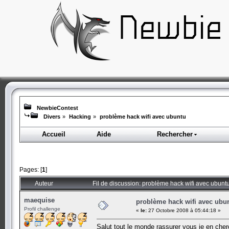
NewbieContest
Divers
»
Hacking
»
problème hack wifi avec ubuntu
Accueil
Aide
Rechercher
Pages: [
1
]
Auteur
Fil de discussion: problème hack wifi avec ubunt
maequise
problème hack wifi avec ubu
Profil challenge
«
le:
27 Octobre 2008 à 05:44:18 »
Salut tout le monde rassurer vous je en che