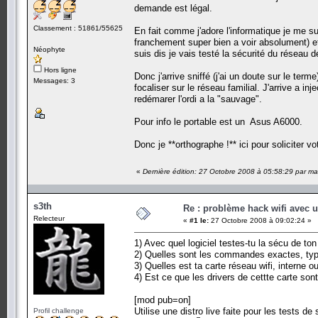
demande est légal.
Classement : 51861/55625
En fait comme j'adore l'informatique je me s
franchement super bien a voir absolument) et
Néophyte
suis dis je vais testé la sécurité du réseau de
Hors ligne
Donc j'arrive sniffé (j'ai un doute sur le ter
Messages: 3
focaliser sur le réseau familial. J'arrive a in
redémarer l'ordi a la "sauvage".
Pour info le portable est un Asus A6000.
Donc je **orthographe !** ici pour soliciter 
«
Dernière édition: 27 Octobre 2008 à 05:58:29 par m
s3th
Re : problème hack wifi avec 
Relecteur
«
#1 le:
27 Octobre 2008 à 09:02:24 »
1) Avec quel logiciel testes-tu la sécu de ton 
2) Quelles sont les commandes exactes, type
3) Quelles est ta carte réseau wifi, interne 
4) Est ce que les drivers de cettte carte sont 
[mod pub=on]
Utilise une distro live faite pour les tests de
Profil challenge