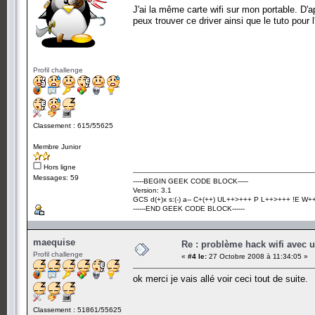
J'ai la même carte wifi sur mon portable. D'apr
peux trouver ce driver ainsi que le tuto pour l'i
Profil challenge
Classement : 615/55625
Membre Junior
Hors ligne
Messages: 59
-----BEGIN GEEK CODE BLOCK-----
Version: 3.1
GCS d(+)x s:(-) a-- C+(++) UL++>+++ P L++>+++ !E W++? 
------END GEEK CODE BLOCK------
maequise
Re : problème hack wifi avec 
Profil challenge
«
#4 le:
27 Octobre 2008 à 11:34:05 »
ok merci je vais allé voir ceci tout de suite.
Classement : 51861/55625