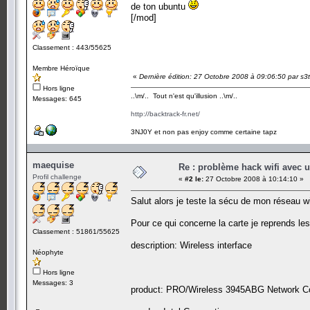
de ton ubuntu
[/mod]
Classement : 443/55625
Membre Héroïque
«
Dernière édition: 27 Octobre 2008 à 09:06:50 par s3
Hors ligne
..\m/.. Tout n'est qu'illusion ..\m/..
Messages: 645
http://backtrack-fr.net/
3NJ0Y et non pas enjoy comme certaine tapz
maequise
Re : problème hack wifi avec 
Profil challenge
«
#2 le:
27 Octobre 2008 à 10:14:10 »
Salut alors je teste la sécu de mon réseau wi
Pour ce qui concerne la carte je reprends le
Classement : 51861/55625
description: Wireless interface
Néophyte
Hors ligne
Messages: 3
product: PRO/Wireless 3945ABG Network C