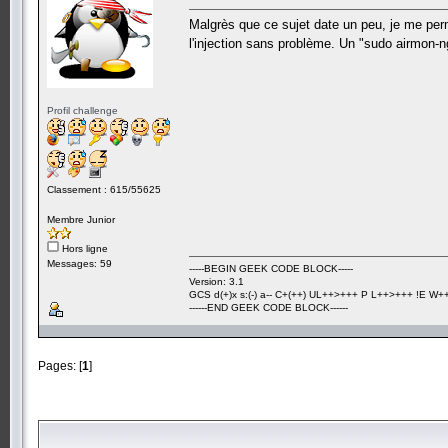
Malgrès que ce sujet date un peu, je me per
l'injection sans problème. Un "sudo airmon-n
Profil challenge
Classement : 615/55625
Membre Junior
Hors ligne
Messages: 59
-----BEGIN GEEK CODE BLOCK-----
Version: 3.1
GCS d(+)x s:(-) a-- C+(++) UL++>+++ P L++>+++ !E W++? 
------END GEEK CODE BLOCK------
Pages: [
1
]