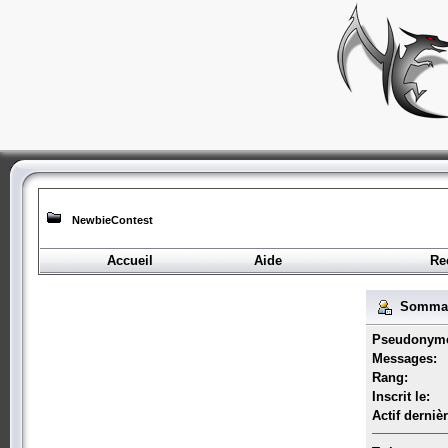
NewbieContest
Accueil
Aide
Re
Sommair
Pseudonym
Messages:
Rang:
Inscrit le:
Actif derniè