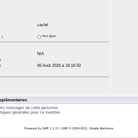
caché
 :
Hors ligne
N/A
:
:
06 Août 2026 à 18:16:50
pplémentaires:
iers messages de cette personne.
istiques générales pour ce membre.
Powered by SMF 1.1.21
|
SMF © 2006-2011, Simple Machines