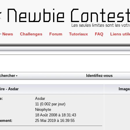
News
Challenges
Forum
Tutoriaux
FAQ
Liens util
Crackme
IRC
ClientSide
Newbi
Cryptographie
Liens
Forensics
chercher
Identifiez-vous
Parten
Hacking
Régle
e - Asdar
Image/
Logique
Goodi
e:
Asdar
Programmation
11 (0.002 par jour)
L'incu
Néophyte
Stéganographie
18 Août 2008 à 18:31:43
Wargame
rement:
25 Mai 2019 à 16:39:55
Tous les challenges