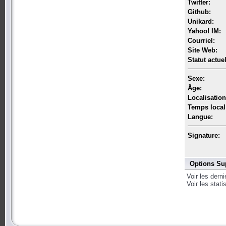
Twitter:
Github:
Unikard:
Yahoo! IM:
Courriel:
Site Web:
Statut actuel
Sexe:
Âge:
Localisation
Temps local
Langue:
Signature:
Options Su
Voir les dern
Voir les stat