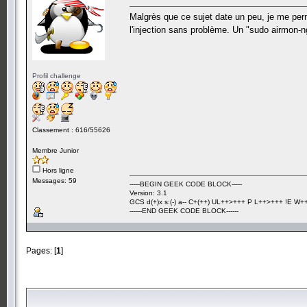
Malgrès que ce sujet date un peu, je me per
l'injection sans problème. Un "sudo airmon-n
Profil challenge
Classement : 616/55626
Membre Junior
Hors ligne
Messages: 59
-----BEGIN GEEK CODE BLOCK-----
Version: 3.1
GCS d(+)x s:(-) a-- C+(++) UL++>+++ P L++>+++ !E W++? 
------END GEEK CODE BLOCK------
Pages: [
1
]