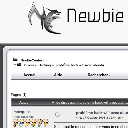
NewbieContest
Divers
»
Hacking
»
problème hack wifi avec ubuntu
Accueil
Aide
Rechercher
Pages: [
1
]
Auteur
Fil de discussion: problème hack wifi avec ubunt
maequise
problème hack wifi avec ubu
Profil challenge
«
le:
27 Octobre 2008 à 05:44:18 »
Salut tout le monde rassurer vous je en che