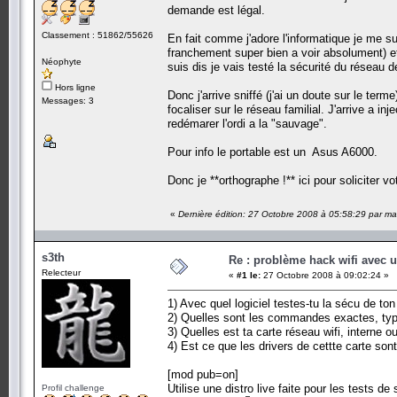
demande est légal.
Classement : 51862/55626
En fait comme j'adore l'informatique je me s
franchement super bien a voir absolument) et
Néophyte
suis dis je vais testé la sécurité du réseau de
Hors ligne
Donc j'arrive sniffé (j'ai un doute sur le ter
Messages: 3
focaliser sur le réseau familial. J'arrive a in
redémarer l'ordi a la "sauvage".
Pour info le portable est un Asus A6000.
Donc je **orthographe !** ici pour soliciter 
«
Dernière édition: 27 Octobre 2008 à 05:58:29 par m
s3th
Re : problème hack wifi avec 
Relecteur
«
#1 le:
27 Octobre 2008 à 09:02:24 »
1) Avec quel logiciel testes-tu la sécu de ton 
2) Quelles sont les commandes exactes, type
3) Quelles est ta carte réseau wifi, interne 
4) Est ce que les drivers de cettte carte sont 
[mod pub=on]
Utilise une distro live faite pour les tests de
Profil challenge