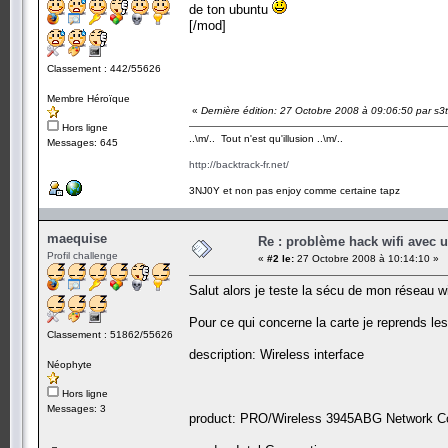
de ton ubuntu
[/mod]
Classement : 442/55626
Membre Héroïque
«
Dernière édition: 27 Octobre 2008 à 09:06:50 par s3
Hors ligne
..\m/.. Tout n'est qu'illusion ..\m/..
Messages: 645
http://backtrack-fr.net/
3NJ0Y et non pas enjoy comme certaine tapz
maequise
Re : problème hack wifi avec 
Profil challenge
«
#2 le:
27 Octobre 2008 à 10:14:10 »
Salut alors je teste la sécu de mon réseau wi
Pour ce qui concerne la carte je reprends le
Classement : 51862/55626
description: Wireless interface
Néophyte
Hors ligne
Messages: 3
product: PRO/Wireless 3945ABG Network C