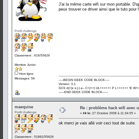
J'ai la même carte wifi sur mon portable. D'apr
peux trouver ce driver ainsi que le tuto pour l'i
Profil challenge
Classement : 616/55626
Membre Junior
Hors ligne
Messages: 59
-----BEGIN GEEK CODE BLOCK-----
Version: 3.1
GCS d(+)x s:(-) a-- C+(++) UL++>+++ P L++>+++ !E W++? 
------END GEEK CODE BLOCK------
maequise
Re : problème hack wifi avec 
Profil challenge
«
#4 le:
27 Octobre 2008 à 11:34:05 »
ok merci je vais allé voir ceci tout de suite.
Classement : 51862/55626