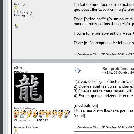
Néophyte
En fait comme j'adore l'informatiq
que peut aller avec,comme j'ai une 
Hors ligne
Messages: 3
Donc j'arrive sniffé (j'ai un doute 
paquets mais parfois il bug et j'ai 
Pour info le portable est un Asus
Donc je **orthographe !** ici pour 
«
Dernière édition: 27 Octobre 2008 à 05
s3th
Re : problème ha
Relecteur
«
#1 le:
27 Octobre 20
1) Avec quel logiciel testes-tu la s
2) Quelles sont les commandes exa
3) Quelles est ta carte réseau wifi
4) Est ce que les drivers de cettte 
[mod pub=on]
Profil challenge
Utilise une distro live faite pour l
[/mod]
Classement : 443/55625
Membre Héroïque
«
Dernière édition: 27 Octobre 2008 à 09: