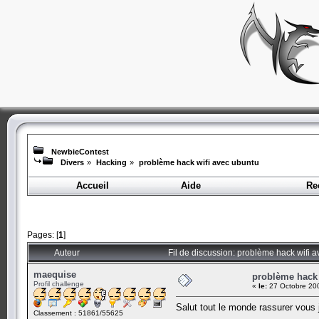
NewbieContest
Divers
»
Hacking
»
problème hack wifi avec ubuntu
Accueil
Aide
Re
Pages: [
1
]
Auteur
Fil de discussion: problème hack wifi 
maequise
problème hack 
Profil challenge
«
le:
27 Octobre 200
Salut tout le monde rassurer vous 
Classement : 51861/55625