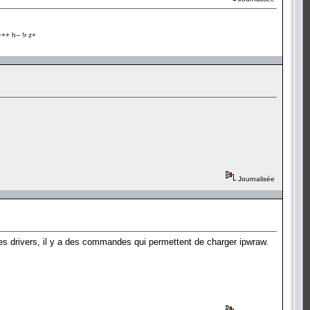
+ h-- !r z+
Journalisée
les drivers, il y a des commandes qui permettent de charger ipwraw.