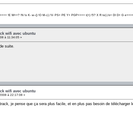
+++ !E W++? !N !o K- w--() !O M--(-) !V- PS+ PE Y+ PGP+>++ t(+) !5? X R tv(-) b+ DI D+ G e++>++
ck wifi avec ubuntu
08 à 11:34:05 »
de suite.
ck wifi avec ubuntu
008 à 22:17:08 »
track, je pense que ça sera plus facile, et en plus pas besoin de télécharger 