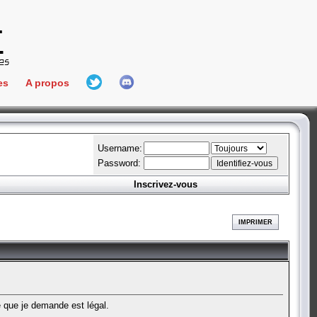
es
A propos
L'équipe
e Connect
Hall Of Fame
Username:
Password:
Inscrivez-vous
aires
ment
IMPRIMER
es
bateur
e que je demande est légal.