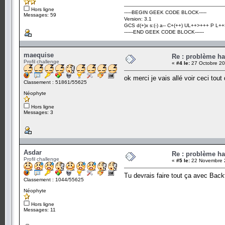
Hors ligne
-----BEGIN GEEK CODE BLOCK-----
Messages: 59
Version: 3.1
GCS d(+)x s:(-) a-- C+(++) UL++>+++ P L++>
------END GEEK CODE BLOCK------
maequise
Re : problème ha
Profil challenge
«
#4 le:
27 Octobre 20
ok merci je vais allé voir ceci tout 
Classement : 51861/55625
Néophyte
Hors ligne
Messages: 3
Asdar
Re : problème ha
Profil challenge
«
#5 le:
22 Novembre 2
Tu devrais faire tout ça avec Back
Classement : 1044/55625
Néophyte
Hors ligne
Messages: 11