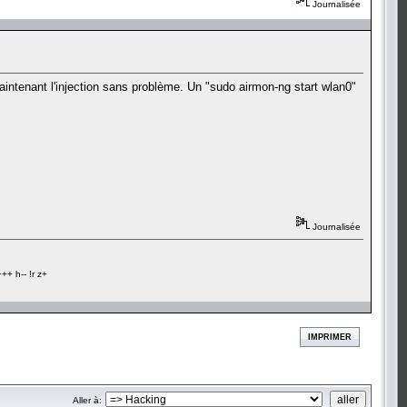
Journalisée
aintenant l'injection sans problème. Un "sudo airmon-ng start wlan0"
Journalisée
+ h-- !r z+
IMPRIMER
Aller à: