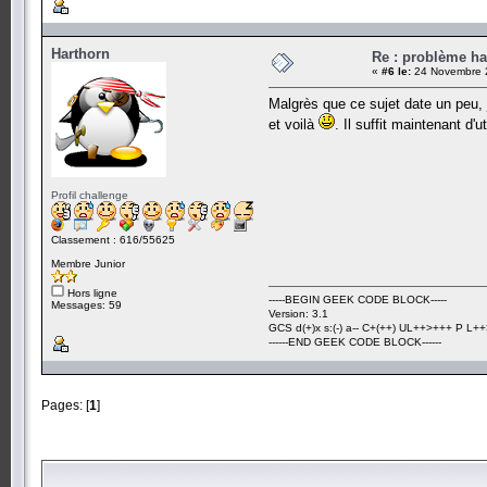
Harthorn
Re : problème ha
«
#6 le:
24 Novembre 2
Malgrès que ce sujet date un peu, 
et voilà
. Il suffit maintenant d'u
Profil challenge
Classement : 616/55625
Membre Junior
Hors ligne
-----BEGIN GEEK CODE BLOCK-----
Messages: 59
Version: 3.1
GCS d(+)x s:(-) a-- C+(++) UL++>+++ P L++>
------END GEEK CODE BLOCK------
Pages: [
1
]