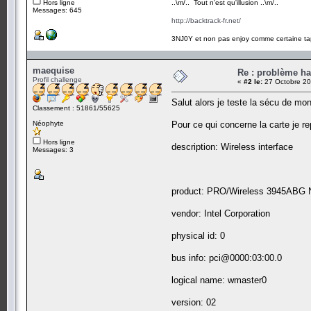
Hors ligne
..\m/.. Tout n'est qu'illusion ..\m/..
Messages: 645
http://backtrack-fr.net/
3NJ0Y et non pas enjoy comme certaine ta
maequise
Re : problème ha
Profil challenge
«
#2 le:
27 Octobre 20
Salut alors je teste la sécu de mon
Classement : 51861/55625
Néophyte
Pour ce qui concerne la carte je r
Hors ligne
description: Wireless interface
Messages: 3
product: PRO/Wireless 3945ABG 
vendor: Intel Corporation
physical id: 0
bus info: pci@0000:03:00.0
logical name: wmaster0
version: 02