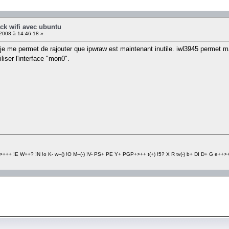
ck wifi avec ubuntu
008 à 14:46:18 »
je me permet de rajouter que ipwraw est maintenant inutile. iwl3945 permet m
tiliser l'interface "mon0".
+++ !E W++? !N !o K- w--() !O M--(-) !V- PS+ PE Y+ PGP+>++ t(+) !5? X R tv(-) b+ DI D+ G e++>++