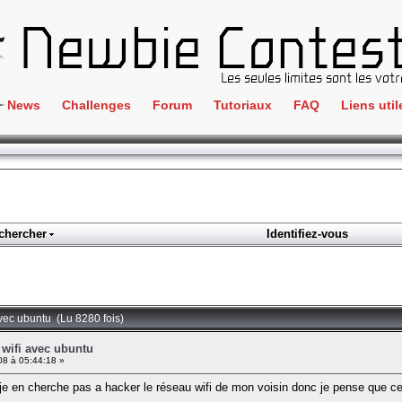
News
Challenges
Forum
Tutoriaux
FAQ
Liens util
Crackme
IRC
ClientSide
Newbi
Cryptographie
Liens
Forensics
chercher
Identifiez-vous
Parten
Hacking
Régle
Logique
Goodi
Programmation
avec ubuntu (Lu 8280 fois)
L'incu
Stéganographie
wifi avec ubuntu
8 à 05:44:18 »
Wargame
je en cherche pas a hacker le réseau wifi de mon voisin donc je pense que c
Tous les challenges