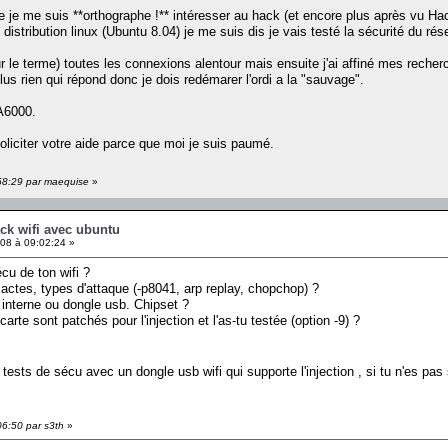
ue je me suis **orthographe !** intéresser au hack (et encore plus après vu Ha
distribution linux (Ubuntu 8.04) je me suis dis je vais testé la sécurité du rése
sur le terme) toutes les connexions alentour mais ensuite j'ai affiné mes recherc
plus rien qui répond donc je dois redémarer l'ordi a la "sauvage".
 A6000.
soliciter votre aide parce que moi je suis paumé.
:58:29 par maequise
»
ck wifi avec ubuntu
08 à 09:02:24 »
écu de ton wifi ?
ctes, types d'attaque (-p8041, arp replay, chopchop) ?
, interne ou dongle usb. Chipset ?
carte sont patchés pour l'injection et l'as-tu testée (option -9) ?
es tests de sécu avec un dongle usb wifi qui supporte l'injection , si tu n'es pa
06:50 par s3th
»