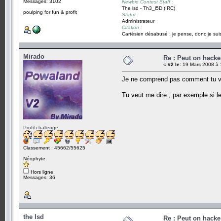
Messages: 3102
Newbie Contest Staff :
The lsd - Th3_l5D (IRC)
poulping for fun & profit
Statut :
Administrateur
Citation :
Cartésien désabusé : je pense, donc je suis
Mirado
Re : Peut on hacke
«
#2 le:
19 Mars 2008 à 
Je ne comprend pas comment tu ve
Tu veut me dire , par exemple si le
Profil challenge
Classement : 45662/55625
Néophyte
Hors ligne
Messages: 36
the lsd
Re : Peut on hacke