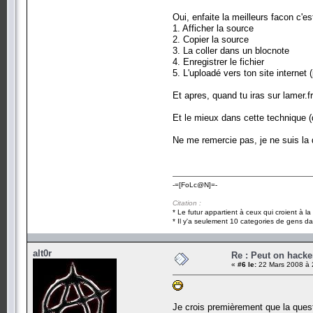
Oui, enfaite la meilleurs facon c'es
1. Afficher la source
2. Copier la source
3. La coller dans un blocnote
4. Enregistrer le fichier
5. L'uploadé vers ton site internet 
Et apres, quand tu iras sur lamer.fr
Et le mieux dans cette technique (d
Ne me remercie pas, je ne suis la q
-=[FoLc@N]=-
Citation :
* Le futur appartient à ceux qui croient à l
* Il y'a seulement 10 categories de gens dan
alt0r
Re : Peut on hacke
«
#6 le:
22 Mars 2008 à 
Je crois premièrement que la quest