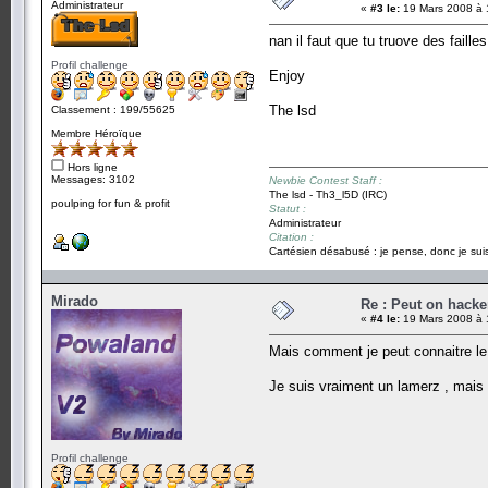
Administrateur
«
#3 le:
19 Mars 2008 à 
nan il faut que tu truove des faill
Profil challenge
Enjoy
The lsd
Classement : 199/55625
Membre Héroïque
Hors ligne
Messages: 3102
Newbie Contest Staff :
The lsd - Th3_l5D (IRC)
poulping for fun & profit
Statut :
Administrateur
Citation :
Cartésien désabusé : je pense, donc je suis
Mirado
Re : Peut on hacke
«
#4 le:
19 Mars 2008 à 
Mais comment je peut connaitre le
Je suis vraiment un lamerz , mais b
Profil challenge