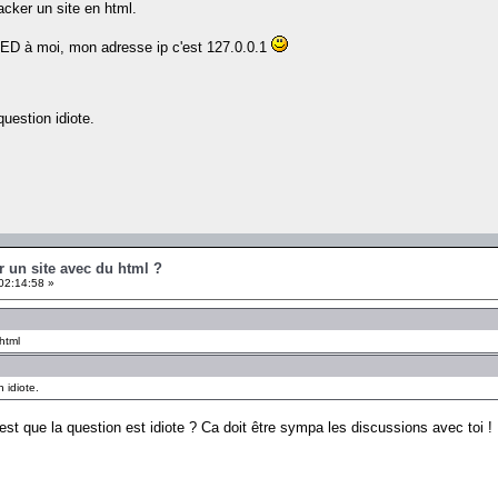
cker un site en html.
ED à moi, mon adresse ip c'est 127.0.0.1
uestion idiote.
r un site avec du html ?
02:14:58 »
html
 idiote.
est que la question est idiote ? Ca doit être sympa les discussions avec toi !