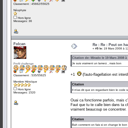
Classement : 45662/55625
Néophyte
Hors ligne
Messages: 36
Folcan
Re : Re : Peut on ha
«
#5 le:
19 Mars 2008 à 1
Citation de: Mirado le 19 Mars 2008 à
Je suis vraiment un lamerz , mais bon
Profil challenge
+1
(l'auto-flagellation est interd
Classement : 535/55625
Membre Héroïque
Citation
Hors ligne
Il m'as dit que en regardant bien le code 
Messages: 1520
Ouai ca fonctionne parfois, mais c
Faut que tu te calle bien dans ta c
vraiment beaucoup se concentrer.
Citation
Bah comment on fais si on change le bon c