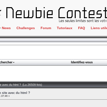
News
Challenges
Forum
Tutoriaux
FAQ
Liens util
Crackme
IRC
ClientSide
Newbi
Cryptographie
Liens
Forensics
chercher
Identifiez-vous
Parten
Hacking
Régle
Logique
Goodi
Programmation
te avec du html ? (Lu 26509 fois)
L'incu
Stéganographie
 site avec du html ?
:37:46 »
Wargame
Tous les challenges