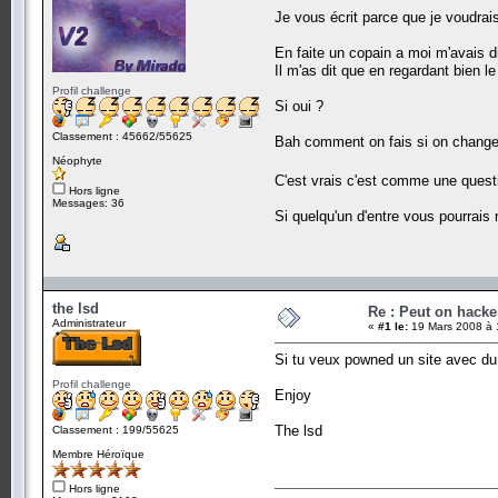
Je vous écrit parce que je voudrai
En faite un copain a moi m'avais d
Il m'as dit que en regardant bien 
Profil challenge
Si oui ?
Classement : 45662/55625
Bah comment on fais si on change l
Néophyte
C'est vrais c'est comme une ques
Hors ligne
Messages: 36
Si quelqu'un d'entre vous pourrais 
the lsd
Re : Peut on hacke
Administrateur
«
#1 le:
19 Mars 2008 à 
Si tu veux powned un site avec du h
Profil challenge
Enjoy
The lsd
Classement : 199/55625
Membre Héroïque
Hors ligne