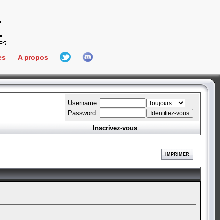
es
A propos
L'équipe
e Connect
Hall Of Fame
Username:
Password:
Inscrivez-vous
aires
ment
IMPRIMER
es
bateur