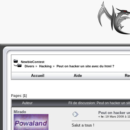
NewbieContest
Divers
»
Hacking
»
Peut on hacker un site avec du html ?
Accueil
Aide
Re
Pages: [
1
]
Auteur
Fil de discussion: Peut on hacker un si
Mirado
Peut on hacker un
«
le:
19 Mars 2008 à 11
Salut a tous !