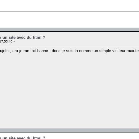
r un site avec du html ?
17:55:40 »
jets , cra je me fait bannir , donc je suis la comme un simple visiteur mainte
r un site avec du html ?