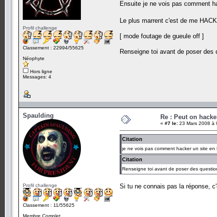
Ensuite je ne vois pas comment ha
Le plus marrent c'est de me HACK
Profil challenge
[ mode foutage de gueule off ]
Classement : 22994/55625
Renseigne toi avant de poser des q
Néophyte
Hors ligne
Messages: 4
Spaulding
Re : Peut on hacke
«
#7 le:
23 Mars 2008 à 
Citation
je ne vois pas comment hacker un site en 
Citation
Renseigne toi avant de poser des question
Profil challenge
Si tu ne connais pas la réponse, c'
Classement : 11/55625
Membre Complet