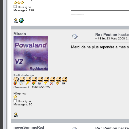
Hors ligne
Messages: 190
---------------
Mirado
Re : Peut on hacke
«
#8 le:
23 Mars 2008 à 
Merci de ne plus repondre a mes su
Profil challenge
Classement : 45662/55625
Néophyte
Hors ligne
Messages: 36
neverSummeRed
Re : Peut on hacke