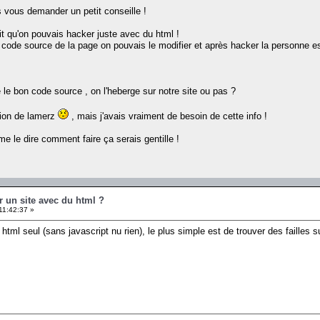
s vous demander un petit conseille !
it qu'on pouvais hacker juste avec du html !
le code source de la page on pouvais le modifier et après hacker la personne e
e bon code source , on l'heberge sur notre site ou pas ?
tion de lamerz
, mais j'avais vraiment de besoin de cette info !
me le dire comment faire ça serais gentille !
r un site avec du html ?
11:42:37 »
tml seul (sans javascript nu rien), le plus simple est de trouver des failles su