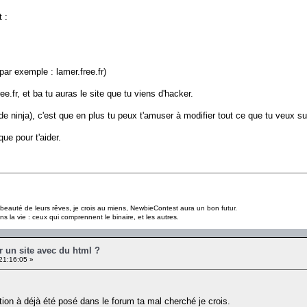
t :
(par exemple : lamer.free.fr)
ee.fr, et ba tu auras le site que tu viens d'hacker.
e ninja), c'est que en plus tu peux t'amuser à modifier tout ce que tu veux sur 
ue pour t'aider.
a beauté de leurs rêves, je crois au miens, NewbieContest aura un bon futur.
s la vie : ceux qui comprennent le binaire, et les autres.
r un site avec du html ?
21:16:05 »
ion à déjà été posé dans le forum ta mal cherché je crois.