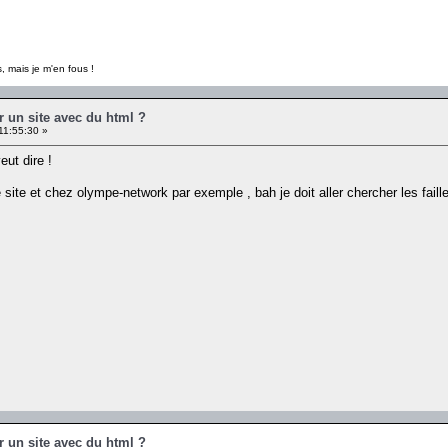
, mais je m'en fous !
r un site avec du html ?
11:55:30 »
ut dire !
 site et chez olympe-network par exemple , bah je doit aller chercher les faille
r un site avec du html ?