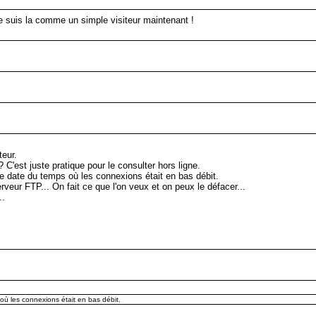
je suis la comme un simple visiteur maintenant !
teur.
? C'est juste pratique pour le consulter hors ligne.
e date du temps où les connexions était en bas débit.
veur FTP... On fait ce que l'on veux et on peux le défacer...
..
ù les connexions était en bas débit.