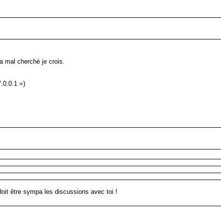
a mal cherché je crois.
.0.0.1 =)
doit être sympa les discussions avec toi !