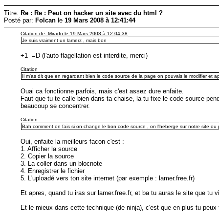
Titre:
Re : Re : Peut on hacker un site avec du html ?
Posté par:
Folcan
le
19 Mars 2008 à 12:41:44
Citation de: Mirado le 19 Mars 2008 à 12:04:38
Je suis vraiment un lamerz , mais bon
+1 =D (l'auto-flagellation est interdite, merci)
Citation
Il m'as dit que en regardant bien le code source de la page on pouvais le modifier et a
Ouai ca fonctionne parfois, mais c'est assez dure enfaite.
Faut que tu te calle bien dans ta chaise, la tu fixe le code source pen
beaucoup se concentrer.
Citation
Bah comment on fais si on change le bon code source , on l'heberge sur notre site ou
Oui, enfaite la meilleurs facon c'est :
1. Afficher la source
2. Copier la source
3. La coller dans un blocnote
4. Enregistrer le fichier
5. L'uploadé vers ton site internet (par exemple : lamer.free.fr)
Et apres, quand tu iras sur lamer.free.fr, et ba tu auras le site que tu 
Et le mieux dans cette technique (de ninja), c'est que en plus tu peux t