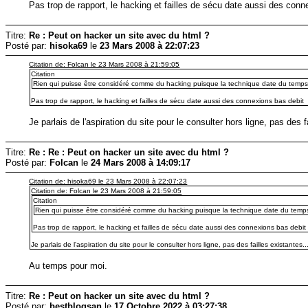
Pas trop de rapport, le hacking et failles de sécu date aussi des conn
Titre:
Re : Peut on hacker un site avec du html ?
Posté par:
hisoka69
le
23 Mars 2008 à 22:07:23
Citation de: Folcan le 23 Mars 2008 à 21:59:05
Citation
Rien qui puisse être considéré comme du hacking puisque la technique date du temps 
Pas trop de rapport, le hacking et failles de sécu date aussi des connexions bas debit
Je parlais de l'aspiration du site pour le consulter hors ligne, pas des fa
Titre:
Re : Re : Peut on hacker un site avec du html ?
Posté par:
Folcan
le
24 Mars 2008 à 14:09:17
Citation de: hisoka69 le 23 Mars 2008 à 22:07:23
Citation de: Folcan le 23 Mars 2008 à 21:59:05
Citation
Rien qui puisse être considéré comme du hacking puisque la technique date du temps
Pas trop de rapport, le hacking et failles de sécu date aussi des connexions bas debit
Je parlais de l'aspiration du site pour le consulter hors ligne, pas des failles existantes...
Au temps pour moi.
Titre:
Re : Peut on hacker un site avec du html ?
Posté par:
bestblogsan
le
17 Octobre 2022 à 03:27:38