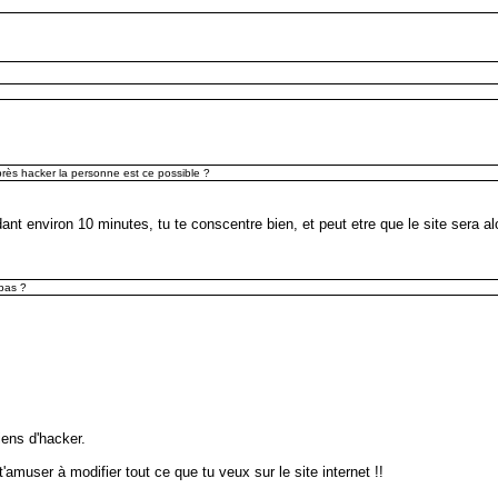
près hacker la personne est ce possible ?
dant environ 10 minutes, tu te conscentre bien, et peut etre que le site sera a
 pas ?
viens d'hacker.
'amuser à modifier tout ce que tu veux sur le site internet !!