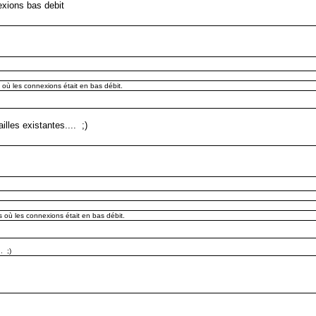
exions bas debit
où les connexions était en bas débit.
illes existantes.... ;)
 où les connexions était en bas débit.
. ;)