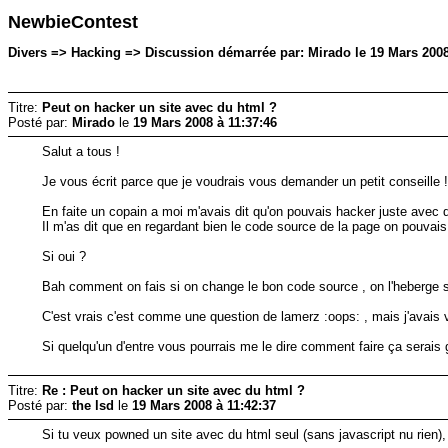
NewbieContest
Divers => Hacking => Discussion démarrée par: Mirado le 19 Mars 2008
Titre:
Peut on hacker un site avec du html ?
Posté par:
Mirado
le
19 Mars 2008 à 11:37:46
Salut a tous !
Je vous écrit parce que je voudrais vous demander un petit conseille 
En faite un copain a moi m'avais dit qu'on pouvais hacker juste avec d
Il m'as dit que en regardant bien le code source de la page on pouvais
Si oui ?
Bah comment on fais si on change le bon code source , on l'heberge s
C'est vrais c'est comme une question de lamerz :oops: , mais j'avais v
Si quelqu'un d'entre vous pourrais me le dire comment faire ça serais g
Titre:
Re : Peut on hacker un site avec du html ?
Posté par:
the lsd
le
19 Mars 2008 à 11:42:37
Si tu veux powned un site avec du html seul (sans javascript nu rien), l