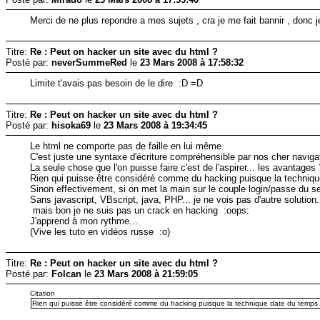
Merci de ne plus repondre a mes sujets , cra je me fait bannir , donc 
Titre:
Re : Peut on hacker un site avec du html ?
Posté par:
neverSummeRed
le
23 Mars 2008 à 17:58:32
Limite t'avais pas besoin de le dire :D =D
Titre:
Re : Peut on hacker un site avec du html ?
Posté par:
hisoka69
le
23 Mars 2008 à 19:34:45
Le html ne comporte pas de faille en lui même.
C'est juste une syntaxe d'écriture compréhensible par nos cher naviga
La seule chose que l'on puisse faire c'est de l'aspirer... les avantages 
Rien qui puisse être considéré comme du hacking puisque la techniqu
Sinon effectivement, si on met la main sur le couple login/passe du ser
Sans javascript, VBscript, java, PHP... je ne vois pas d'autre solution.
mais bon je ne suis pas un crack en hacking :oops:
J'apprend à mon rythme...
(Vive les tuto en vidéos russe :o)
Titre:
Re : Peut on hacker un site avec du html ?
Posté par:
Folcan
le
23 Mars 2008 à 21:59:05
Citation
Rien qui puisse être considéré comme du hacking puisque la technique date du temps o