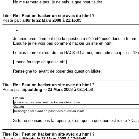
Ne me remercie pas, je ne suis la que pour t'aider.
Titre:
Re : Peut on hacker un site avec du html ?
Posté par:
alt0r
le
22 Mars 2008 à 21:16:05
=D
Je crois premièrement que la question à déjà été posé dans le forum t
Ensuite je ne vois pas comment hacker un site en html.
Le plus marrent c'est de me HACKED à moi, mon adresse ip c'est 127
[ mode foutage de gueule off ]
Renseigne toi avant de poser des question idiote.
Titre:
Re : Peut on hacker un site avec du html ?
Posté par:
Spaulding
le
23 Mars 2008 à 02:14:58
Citation
je ne vois pas comment hacker un site en html
Citation
Renseigne toi avant de poser des question idiote.
Si tu ne connais pas la réponse, c'est que la question est idiote ? Ca 
Titre:
Re : Peut on hacker un site avec du html ?
Posté par:
Mirado
le
23 Mars 2008 à 17:55:40