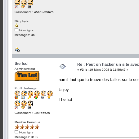
Classement : 45662/55625
Néophyte
Hors ligne
Messages: 36
the lsd
Re : Peut on hacker un site ave
Administrateur
«
#3 le:
19 Mars 2008 à 11:56:47 »
nan il faut que tu truove des failles sur le 
Profil challenge
Enjoy
The lsd
Classement : 199/55625
Membre Héroïque
Hors ligne
Messages: 3102