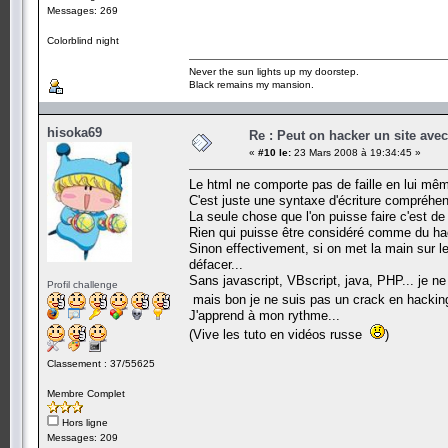
Messages: 269
Colorblind night
Never the sun lights up my doorstep.
Black remains my mansion.
hisoka69
Re : Peut on hacker un site ave
«
#10 le:
23 Mars 2008 à 19:34:45 »
Le html ne comporte pas de faille en lui mê
C'est juste une syntaxe d'écriture compréhen
La seule chose que l'on puisse faire c'est de 
Rien qui puisse être considéré comme du hac
Sinon effectivement, si on met la main sur le
défacer...
Sans javascript, VBscript, java, PHP... je ne 
Profil challenge
mais bon je ne suis pas un crack en hacki
J'apprend à mon rythme...
(Vive les tuto en vidéos russe
)
Classement : 37/55625
Membre Complet
Hors ligne
Messages: 209