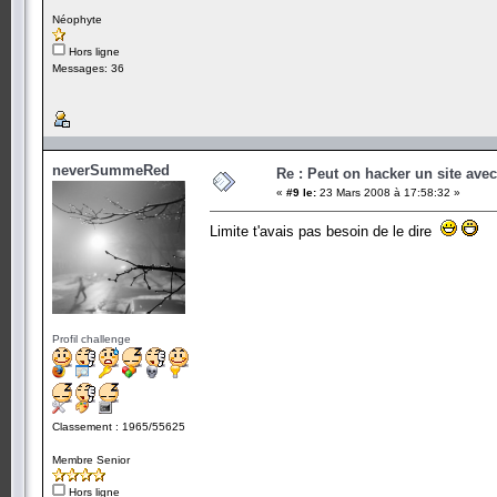
Néophyte
Hors ligne
Messages: 36
neverSummeRed
Re : Peut on hacker un site ave
«
#9 le:
23 Mars 2008 à 17:58:32 »
Limite t'avais pas besoin de le dire
Profil challenge
Classement : 1965/55625
Membre Senior
Hors ligne