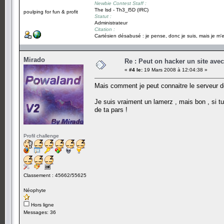
Newbie Contest Staff :
The lsd - Th3_l5D (IRC)
poulping for fun & profit
Statut :
Administrateur
Citation :
Cartésien désabusé : je pense, donc je suis, mais je m'e
Mirado
Re : Peut on hacker un site ave
«
#4 le:
19 Mars 2008 à 12:04:38 »
Mais comment je peut connaitre le serveur d
Je suis vraiment un lamerz , mais bon , si tu
de ta pars !
Profil challenge
Classement : 45662/55625
Néophyte
Hors ligne
Messages: 36