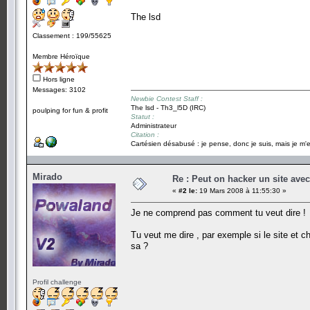
The lsd
Classement : 199/55625
Membre Héroïque
Hors ligne
Messages: 3102
Newbie Contest Staff :
The lsd - Th3_l5D (IRC)
poulping for fun & profit
Statut :
Administrateur
Citation :
Cartésien désabusé : je pense, donc je suis, mais je m'e
Mirado
Re : Peut on hacker un site ave
«
#2 le:
19 Mars 2008 à 11:55:30 »
Je ne comprend pas comment tu veut dire !
Tu veut me dire , par exemple si le site et ch
sa ?
Profil challenge