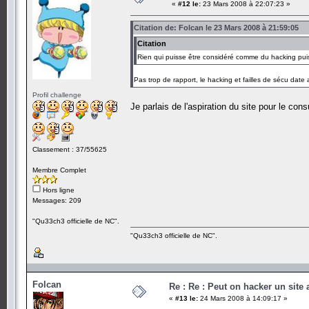
«
#12 le:
23 Mars 2008 à 22:07:23 »
Citation de: Folcan le 23 Mars 2008 à 21:59:05
Citation
Rien qui puisse être considéré comme du hacking puis
Pas trop de rapport, le hacking et failles de sécu date
Profil challenge
Je parlais de l'aspiration du site pour le cons
Classement : 37/55625
Membre Complet
Hors ligne
Messages: 209
"Qu33ch3 officielle de NC".
"Qu33ch3 officielle de NC".
Folcan
Re : Re : Peut on hacker un site
«
#13 le:
24 Mars 2008 à 14:09:17 »