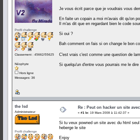
Je vous écrit parce que je voudrais vous dem
En faite un copain a moi m'avais dit qu'on p
Il m'as dit que en regardant bien le code so
Profil challenge
Si oui ?
Bah comment on fais si on change le bon cod
C'est vrais c'est comme une question de la
Classement : 45662/55625
Néophyte
Si quelqu'un d'entre vous pourrais me le dire
Hors ligne
Messages: 36
the lsd
Re : Peut on hacker un site ave
Administrateur
«
#1 le:
19 Mars 2008 à 11:42:37 »
Si tu veux powned un site avec du html seul (
heberge le site
Profil challenge
Enjoy