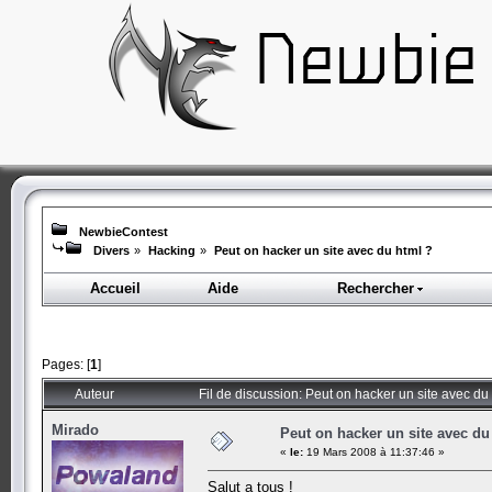
NewbieContest
Divers
»
Hacking
»
Peut on hacker un site avec du html ?
Accueil
Aide
Rechercher
Pages: [
1
]
Auteur
Fil de discussion: Peut on hacker un site avec du
Mirado
Peut on hacker un site avec du
«
le:
19 Mars 2008 à 11:37:46 »
Salut a tous !