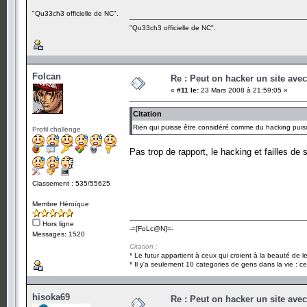
"Qu33ch3 officielle de NC".
"Qu33ch3 officielle de NC".
Folcan
Re : Peut on hacker un site ave
«
#11 le:
23 Mars 2008 à 21:59:05 »
Citation
Rien qui puisse être considéré comme du hacking puisq
Profil challenge
Pas trop de rapport, le hacking et failles d
Classement : 535/55625
Membre Héroïque
Hors ligne
-=[FoLc@N]=-
Messages: 1520
Citation :
* Le futur appartient à ceux qui croient à la beauté de 
* Il y'a seulement 10 categories de gens dans la vie : ce
hisoka69
Re : Peut on hacker un site ave