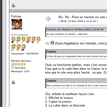
Folcan
Re : Re : Peut on hacker un site
«
#5 le:
19 Mars 2008 à 12:41:44 »
Citation de: Mirado le 19 Mars 2008 à 12:04:38
Je suis vraiment un lamerz , mais bon
Profil challenge
+1
(l'auto-flagellation est interdite, merci)
Citation
Classement : 535/55625
Il m'as dit que en regardant bien le code source de la
Membre Héroïque
Ouai ca fonctionne parfois, mais c'est assez
Hors ligne
Faut que tu te calle bien dans ta chaise, la 
Messages: 1520
etre que le site sera alors hacké...ou pas. E
Citation
Bah comment on fais si on change le bon code source ,
Oui, enfaite la meilleurs facon c'est :
1. Afficher la source
2. Copier la source
3. La coller dans un blocnote