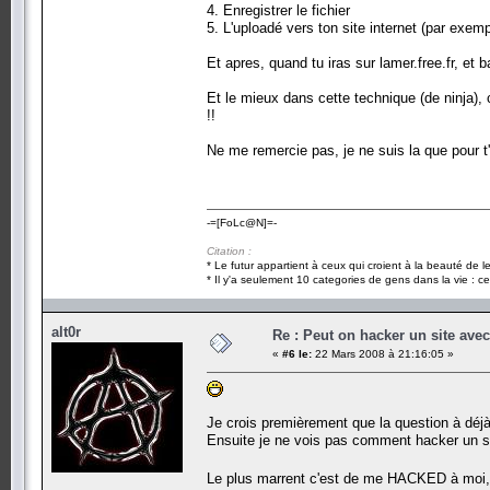
4. Enregistrer le fichier
5. L'uploadé vers ton site internet (par exempl
Et apres, quand tu iras sur lamer.free.fr, et b
Et le mieux dans cette technique (de ninja), 
!!
Ne me remercie pas, je ne suis la que pour t'
-=[FoLc@N]=-
Citation :
* Le futur appartient à ceux qui croient à la beauté de 
* Il y'a seulement 10 categories de gens dans la vie : ce
alt0r
Re : Peut on hacker un site ave
«
#6 le:
22 Mars 2008 à 21:16:05 »
Je crois premièrement que la question à déjà
Ensuite je ne vois pas comment hacker un si
Le plus marrent c'est de me HACKED à moi,