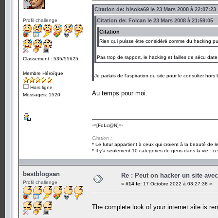
Citation de: hisoka69 le 23 Mars 2008 à 22:07:23
Profil challenge
Citation de: Folcan le 23 Mars 2008 à 21:59:05
Citation
Rien qui puisse être considéré comme du hacking pui
Pas trop de rapport, le hacking et failles de sécu da
Classement : 535/55625
Membre Héroïque
Je parlais de l'aspiration du site pour le consulter hors 
Hors ligne
Au temps pour moi.
Messages: 1520
-=[FoLc@N]=-
Citation :
* Le futur appartient à ceux qui croient à la beauté de 
* Il y'a seulement 10 categories de gens dans la vie : ce
bestblogsan
Re : Peut on hacker un site ave
Profil challenge
«
#14 le:
17 Octobre 2022 à 03:27:38 »
The complete look of your internet site is re