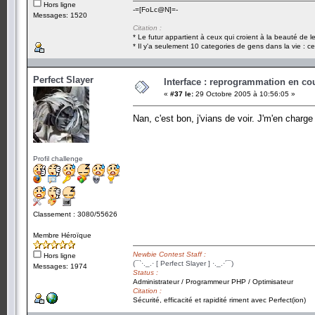
Hors ligne
-=[FoLc@N]=-
Messages: 1520
Citation :
* Le futur appartient à ceux qui croient à la beauté de 
* Il y'a seulement 10 categories de gens dans la vie : ce
Perfect Slayer
Interface : reprogrammation en cour
«
#37 le:
29 Octobre 2005 à 10:56:05 »
Nan, c'est bon, j'vians de voir. J'm'en charg
Profil challenge
Classement : 3080/55626
Membre Héroïque
Newbie Contest Staff :
Hors ligne
(¯`·._.· [ Perfect Slayer ] ·._.·´¯)
Messages: 1974
Status :
Administrateur / Programmeur PHP / Optimisateur
Citation :
Sécurité, efficacité et rapidité riment avec Perfect(ion)