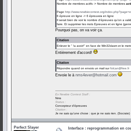
Nombre de membres acitfs -> Nombre de membres
act
Page
http://www.newbiecontest.org/index.php?page=
6 épreuve en ligne -> 6 épreuve
s
en ligne
Il serait bien de voir le nombre d'épreuves qu'on a vali
faire. Et supprimer les mots Epreuves et en ligne (genre
Pourquoi pas, on va voir ça.
Citation
Enlever le " !a avoir!" en face de Win32dasm et le mett
Entièrement d'accord!
Citation
Répondre quand on envois un mail sur
folcan@free.fr
Envoie le à
nms4ever@hotmail.com
Ex Newbie Contest Staff :
Nms
Status :
Concepteur d'épreuves
Citation :
Je ne sais qu'une chose : que je ne sais rien. (Socrate)
Perfect Slayer
Interface : reprogrammation en cour