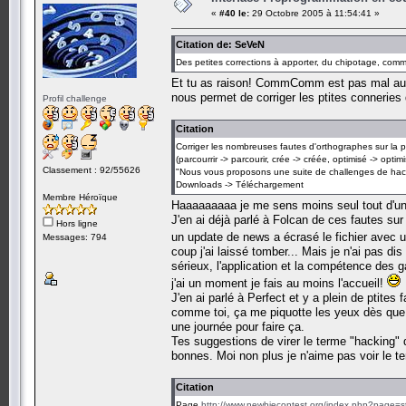
«
#40 le:
29 Octobre 2005 à 11:54:41 »
Citation de: SeVeN
Des petites corrections à apporter, du chipotage, comme
Et tu as raison! CommComm est pas mal aussi 
nous permet de corriger les ptites conneries q
Profil challenge
Citation
Corriger les nombreuses fautes d'orthographes sur la p
(parcourrir -> parcourir, crée -> créée, optimisé -> opti
Classement : 92/55626
"Nous vous proposons une suite de challenges de hac
Downloads -> Téléchargement
Membre Héroïque
Haaaaaaaaa je me sens moins seul tout d'u
J'en ai déjà parlé à Folcan de ces fautes sur 
Hors ligne
un update de news a écrasé le fichier avec u
Messages: 794
coup j'ai laissé tomber... Mais je n'ai pas dis 
sérieux, l'application et la compétence des ga
j'ai un moment je fais au moins l'accueil!
J'en ai parlé à Perfect et y a plein de ptites 
comme toi, ça me piquotte les yeux dès que j
une journée pour faire ça.
Tes suggestions de virer le terme "hacking" d
bonnes. Moi non plus je n'aime pas voir le te
Citation
Page
http://www.newbiecontest.org/index.php?page=st