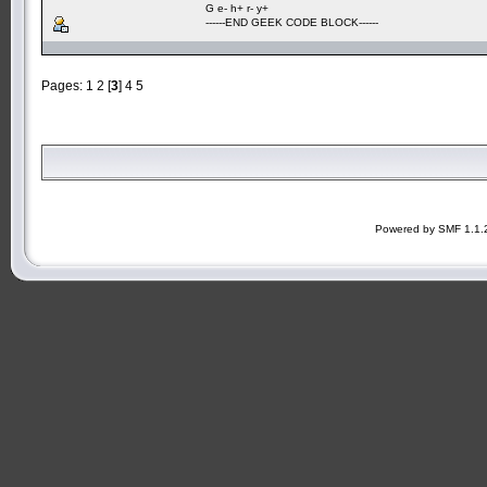
G e- h+ r- y+
------END GEEK CODE BLOCK------
Pages:
1
2
[
3
]
4
5
Powered by SMF 1.1.