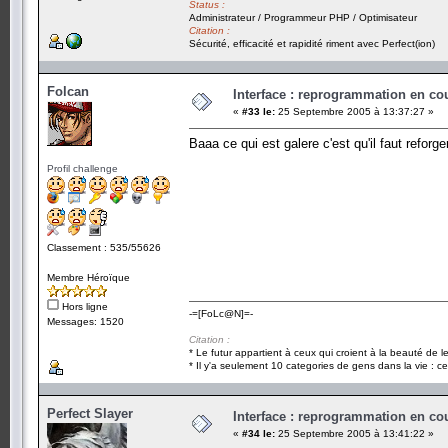
Status :
Administrateur / Programmeur PHP / Optimisateur
Citation :
Sécurité, efficacité et rapidité riment avec Perfect(ion)
Folcan
Interface : reprogrammation en cour
«
#33 le:
25 Septembre 2005 à 13:37:27 »
Baaa ce qui est galere c'est qu'il faut reforg
Profil challenge
Classement : 535/55626
Membre Héroïque
Hors ligne
-=[FoLc@N]=-
Messages: 1520
Citation :
* Le futur appartient à ceux qui croient à la beauté de 
* Il y'a seulement 10 categories de gens dans la vie : ce
Perfect Slayer
Interface : reprogrammation en cour
«
#34 le:
25 Septembre 2005 à 13:41:22 »