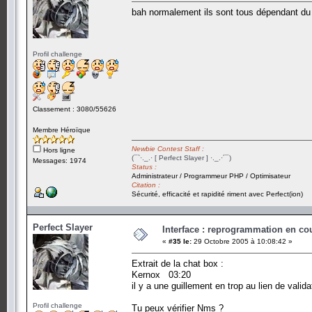
bah normalement ils sont tous dépendant du fich
Profil challenge
Classement : 3080/55626
Membre Héroïque
Newbie Contest Staff :
Hors ligne
(¯`·._.· [ Perfect Slayer ] ·._.·´¯)
Messages: 1974
Status :
Administrateur / Programmeur PHP / Optimisateur
Citation :
Sécurité, efficacité et rapidité riment avec Perfect(ion)
Perfect Slayer
Interface : reprogrammation en cour
«
#35 le:
29 Octobre 2005 à 10:08:42 »
Extrait de la chat box :
Kernox 03:20
il y a une guillement en trop au lien de valida
Profil challenge
Tu peux vérifier Nms ?