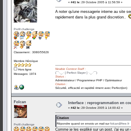
«
#41 le:
29 Octobre 2005 à 11:56:59 »
A noter qu'une messagerie interne au site s
rapidement dans la plus grand discretion..
Profil challenge
Classement : 3080/55626
Membre Héroïque
Newbie Contest Staff :
Hors ligne
(¯`·._.· [ Perfect Slayer ] ·._.·´¯)
Messages: 1974
Status :
Administrateur / Programmeur PHP / Optimisateur
Citation :
Sécurité, efficacité et rapidité riment avec Perfect(ion)
Folcan
Interface : reprogrammation en cour
«
#42 le:
29 Octobre 2005 à 14:00:42 »
Citation
Répondre quand on envois un mail sur
folcan@free.fr
Profil challenge
Comme je les expliké sur un post, j'ai eu un 