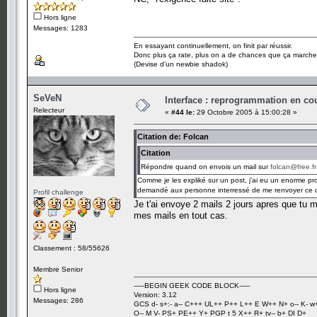
Hors ligne
Messages: 1283
En essayant continuellement, on finit par réussir.
Donc plus ça rate, plus on a de chances que ça marche
(Devise d'un newbie shadok)
SeVeN
Interface : reprogrammation en cour
Relecteur
«
#44 le:
29 Octobre 2005 à 15:00:28 »
Citation de: Folcan
Citation
Répondre quand on envois un mail sur
folcan@free.fr
Comme je les expliké sur un post, j'ai eu un enorme probl
demandé aux personne interressé de me renvoyer ce dern
Profil challenge
Je t'ai envoye 2 mails 2 jours apres que tu 
mes mails en tout cas.
Classement : 58/55626
Membre Senior
-----BEGIN GEEK CODE BLOCK-----
Hors ligne
Version: 3.12
Messages: 286
GCS d- s+:- a-- C+++ UL++ P++ L++ E W++ N+ o-- K- w
O-- M V- PS+ PE++ Y+ PGP t 5 X++ R+ tv-- b+ DI D+