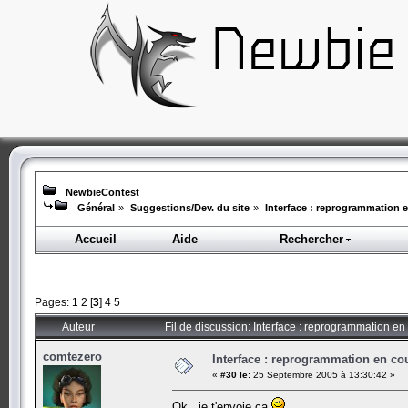
NewbieContest
Général
»
Suggestions/Dev. du site
»
Interface : reprogrammation en
Accueil
Aide
Rechercher
Pages:
1
2
[
3
]
4
5
Auteur
Fil de discussion: Interface : reprogrammation en 
comtezero
Interface : reprogrammation en cour
«
#30 le:
25 Septembre 2005 à 13:30:42 »
Ok , je t'envoie ca