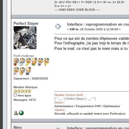
O-- M V- PS+ PE++ Y+ PGP t 5 X++ R+ tv-- b+ DI D+
G e- h+ r- y+
------END GEEK CODE BLOCK------
Perfect Slayer
Interface : reprogrammation en cour
«
#39 le:
29 Octobre 2005 à 11:06:08 »
Pour ce qui est du nombre d'épreuves validée
Pour l'orthographe, j'ai pas trop le temps de m
Pour le mail, ce n'est pas le mien mais si tu
Profil challenge
Classement : 3080/55626
Membre Héroïque
Newbie Contest Staff :
Hors ligne
(¯`·._.· [ Perfect Slayer ] ·._.·´¯)
Messages: 1974
Status :
Administrateur / Programmeur PHP / Optimisateur
Citation :
Sécurité, efficacité et rapidité riment avec Perfect(ion)
Nms
Interface : reprogrammation en cour