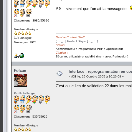
P.S. : vivement que l'on ait la messagerie..
Classement : 3080/55626
Membre Héroïque
Newbie Contest Staff :
Hors ligne
(¯`·._.· [ Perfect Slayer ] ·._.·´¯)
Messages: 1974
Status :
Administrateur / Programmeur PHP / Optimisateur
Citation :
Sécurité, efficacité et rapidité riment avec Perfect(ion)
Folcan
Interface : reprogrammation en cour
«
#36 le:
29 Octobre 2005 à 10:20:08 »
C'est ou le lien de validation ?? dans les mai
Profil challenge
Classement : 535/55626
Membre Héroïque