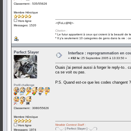
Classement : 535/55626
Membre Héroïque
Hors ligne
-=[FoLc@N]=-
Messages: 1520
Citation :
* Le futur appartient à ceux qui croient à la beauté de 
* Il y'a seulement 10 categories de gens dans la vie : ce
Perfect Slayer
Interface : reprogrammation en cour
«
#32 le:
25 Septembre 2005 à 13:33:50 »
Ouais j'ai pensé aussi à forger le reply-to.. c
ca se voit ou pas.
P.S. Quand est-ce que les codes changent ??
Profil challenge
Classement : 3080/55626
Membre Héroïque
Newbie Contest Staff :
Hors ligne
(¯`·._.· [ Perfect Slayer ] ·._.·´¯)
Messages: 1974