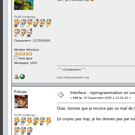
Profil challenge
Classement : 2175/55626
Membre Héroïque
Hors ligne
Messages: 1001
·´¯`·­»Comtezero«­·´¯`·
http://www.masstek.org
Folcan
Interface : reprogrammation en cour
«
#31 le:
25 Septembre 2005 à 13:32:43 »
Ouai, histoire que je recoive pas un mail de
Profil challenge
(ni croyez pas trop, je les donnes pas par m