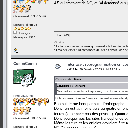
4-5 qui traitaient de NC, et j'ai demandé aux 
Classement : 535/55626
Membre Héroïque
Hors ligne
-=[FoLc@N]=-
Messages: 1520
Citation :
* Le futur appartient à ceux qui croient à la beauté de 
* Il y'a seulement 10 categories de gens dans la vie : ce
CommComm
Interface : reprogrammation en cour
«
#43 le:
29 Octobre 2005 à 14:19:39 »
Citation de: Nms
Citation de: SeVeN
Des petites corrections à apporter, du chipotage, comm
Profil challenge
Et tu as raison! CommComm est pas mal aussi ds le style
Bah oui, je me bats partout... l'orthographe, c
Donc, on est au moins trois ou quatre en phas
fautes (je ne parle pas des posts...). Quant 
Donc pourquoi pas les sites francophones 
Classement : 103/55626
Même les tuts et les articles devraient être r
Membre Héroïque
NC, "l'exigence faite site".