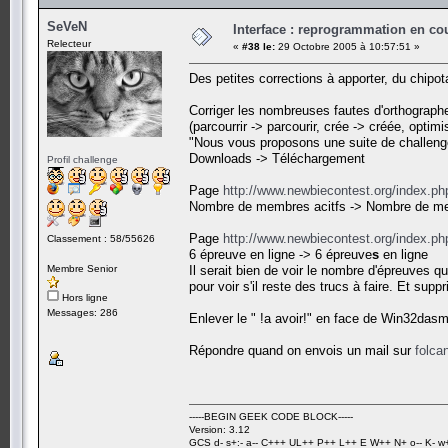
SeVeN
Interface : reprogrammation en cour
Relecteur
«
#38 le:
29 Octobre 2005 à 10:57:51 »
Des petites corrections à apporter, du chipo
Corriger les nombreuses fautes d'orthographe
(parcourrir -> parcourir, crée -> créée, optim
"Nous vous proposons une suite de challeng
Downloads -> Téléchargement
Profil challenge
Page
http://www.newbiecontest.org/index.ph
Nombre de membres acitfs -> Nombre de 
Page
http://www.newbiecontest.org/index.p
Classement : 58/55626
6 épreuve en ligne -> 6 épreuve
s
en ligne
Membre Senior
Il serait bien de voir le nombre d'épreuves q
pour voir s'il reste des trucs à faire. Et sup
Hors ligne
Messages: 286
Enlever le " !a avoir!" en face de Win32dasm
Répondre quand on envois un mail sur
folca
-----BEGIN GEEK CODE BLOCK-----
Version: 3.12
GCS d- s+:- a-- C+++ UL++ P++ L++ E W++ N+ o-- K- w