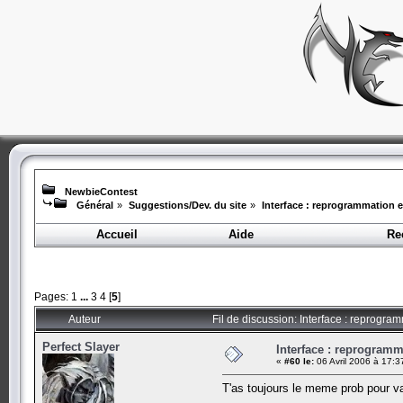
NewbieContest
Général
»
Suggestions/Dev. du site
»
Interface : reprogrammation en
Accueil
Aide
Re
Pages:
1
...
3
4
[
5
]
Auteur
Fil de discussion: Interface : reprogram
Perfect Slayer
Interface : reprogramma
«
#60 le:
06 Avril 2006 à 17:3
T'as toujours le meme prob pour va