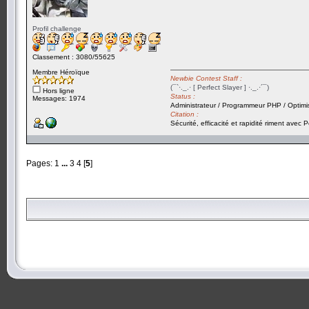
Profil challenge
Classement : 3080/55625
Membre Héroïque
Newbie Contest Staff :
(¯`·._.· [ Perfect Slayer ] ·._.·´¯)
Hors ligne
Status :
Messages: 1974
Administrateur / Programmeur PHP / Optimi
Citation :
Sécurité, efficacité et rapidité riment avec P
Pages:
1
...
3
4
[
5
]