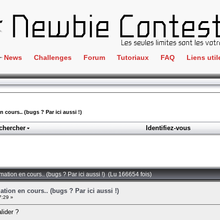
News
Challenges
Forum
Tutoriaux
FAQ
Liens util
Crackme
IRC
ClientSide
Newbi
Cryptographie
Liens
 cours.. (bugs ? Par ici aussi !)
Forensics
chercher
Identifiez-vous
Parten
Hacking
Régle
Logique
Goodi
Programmation
mation en cours.. (bugs ? Par ici aussi !) (Lu 166654 fois)
L'incu
Stéganographie
tion en cours.. (bugs ? Par ici aussi !)
7:29 »
Wargame
lider ?
Tous les challenges