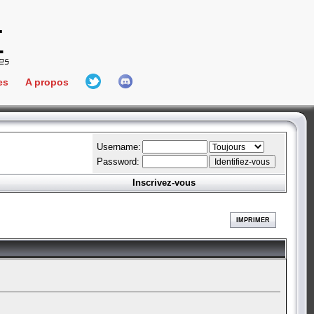
es
A propos
L'équipe
e Connect
Hall Of Fame
Username:
Password:
Inscrivez-vous
aires
ment
IMPRIMER
es
bateur