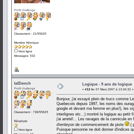
Profil challenge
Classement : 21/55625
Membre Héroïque
Hors ligne
Messages: 532
taf2iench
Logique - 9 ans de logique
Profil challenge
«
#12 le:
07 Mars 2007 à 13:34:32 »
Bonjour, j'ai essayé plein de trucs comme Les 
Quebecois depuis 1997, les noms des ouragan
google et devant ma femme en plus!), les si
Classement : 738/55625
interlignes etc...) montré la logique au petit 
j'ai arreté!... Les ravages de la cannicule en
Néophyte
d'embryon de commencement de piste.
.(
Puisque personne ne doit donner d'indices q
Hors ligne