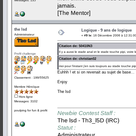
Messages: 135
jamais.
[The Mentor]
the lsd
Logique - 9 ans de logique
Administrateur
«
#9 le:
16 Décembre 2006 à 12:31:0
Citation de: S0410N3
Il y a aussi le stade anal et le stade touche pipi, voir
Profil challenge
Citation de: christian02
moi pour l'instant j'en suis toujours au stade touche pi
Euhhh ! et si on revenait au sujet de base...
Classement : 199/55625
Enjoy
Membre Héroïque
The lsd
Hors ligne
Messages: 3102
poulping for fun & profit
Newbie Contest Staff :
The lsd - Th3_l5D (IRC)
Statut :
Administrateur