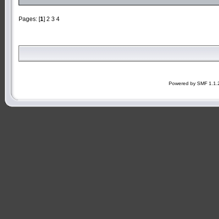
Pages: [
1
]
2
3
4
Powered by SMF 1.1.