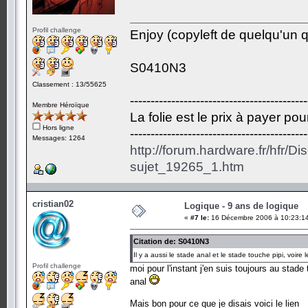
Profil challenge
Enjoy (copyleft de quelqu'un qu
S0410N3
Classement : 13/55625
-------------------------------------------
Membre Héroïque
La folie est le prix à payer po
Hors ligne
-------------------------------------------
Messages: 1264
http://forum.hardware.fr/hfr/D
sujet_19265_1.htm
cristian02
Logique - 9 ans de logique
«
#7 le:
16 Décembre 2006 à 10:23:1
Citation de: S0410N3
Il y a aussi le stade anal et le stade touche pipi, voir
Profil challenge
moi pour l'instant j'en suis toujours au stade
anal
Mais bon pour ce que je disais voici le lien