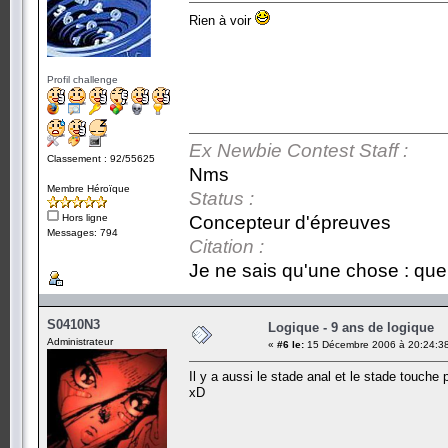
Rien à voir
Profil challenge
Ex Newbie Contest Staff :
Classement : 92/55625
Nms
Membre Héroïque
Status :
Hors ligne
Concepteur d'épreuves
Messages: 794
Citation :
Je ne sais qu'une chose : que 
S0410N3
Logique - 9 ans de logique
Administrateur
«
#6 le:
15 Décembre 2006 à 20:24:3
Il y a aussi le stade anal et le stade touche 
xD