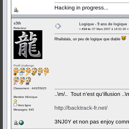
Hacking in progress...
s3th
Logique - 9 ans de logique
Relecteur
«
#14 le:
07 Mars 2007 à 16:01:30 »
Rhallalala, un peu de logique que diable
Profil challenge
Classement : 443/55625
..\m/.. Tout n'est qu'illusion ..\m
Membre Héroïque
Hors ligne
http://backtrack-fr.net/
Messages: 645
3NJ0Y et non pas enjoy comm