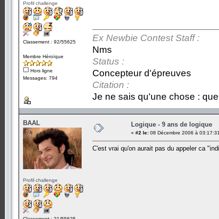
Profil challenge
Ex Newbie Contest Staff :
Classement : 92/55625
Nms
Membre Héroïque
Status :
Hors ligne
Concepteur d'épreuves
Messages: 794
Citation :
Je ne sais qu'une chose : que 
BAAL
Logique - 9 ans de logique
«
#2 le:
08 Décembre 2006 à 03:17:3
C'est vrai qu'on aurait pas du appeler ca "ind
Profil challenge
Classement : 21/55625