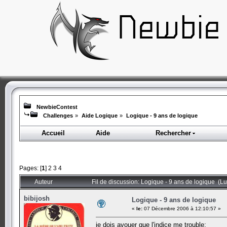
NewbieContest
Challenges
»
Aide Logique
»
Logique - 9 ans de logique
Accueil
Aide
Rechercher
Pages: [
1
]
2
3
4
Auteur
Fil de discussion: Logique - 9 ans de logique (L
bibijosh
Logique - 9 ans de logique
«
le:
07 Décembre 2006 à 12:10:57 »
je dois avouer que l'indice me trouble: