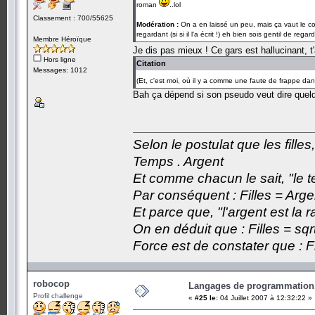
roman
..lol
Classement : 700/55625
Modération :
On a en laissé un peu, mais ça vaut le cou
regardant (si si il l'a écrit !) eh bien sois gentil de re
Membre Héroïque
Je dis pas mieux ! Ce gars est hallucinant, t'
Hors ligne
Citation
Messages: 1012
(Et, c'est moi, où il y a comme une faute de frappe 
Bah ça dépend si son pseudo veut dire quel
Selon le postulat que les fille
Temps . Argent
Et comme chacun le sait, "le t
Par conséquent : Filles = Arge
Et parce que, "l'argent est la 
On en déduit que : Filles = sqr
Force est de constater que : F
robocop
Langages de programmation.
Profil challenge
«
#25 le:
04 Juillet 2007 à 12:32:22 »