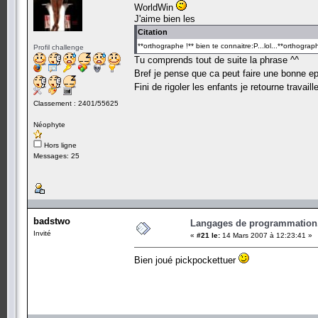
WorldWin
J'aime bien les
Citation
**orthographe !** bien te connaitre:P...lol...**orthog
Profil challenge
Tu comprends tout de suite la phrase ^^
Bref je pense que ca peut faire une bonne e
Fini de rigoler les enfants je retourne travaill
Classement : 2401/55625
Néophyte
Hors ligne
Messages: 25
badstwo
Langages de programmation.
Invité
«
#21 le:
14 Mars 2007 à 12:23:41 »
Bien joué pickpockettuer