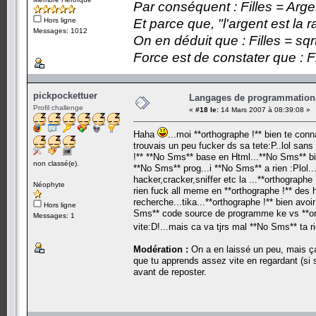
Par conséquent : Filles = Arge
Hors ligne
Et parce que, "l'argent est la 
Messages: 1012
On en déduit que : Filles = sqr
Force est de constater que : F
pickpockettuer
Langages de programmation.
Profil challenge
«
#18 le:
14 Mars 2007 à 08:39:08 »
Haha
...moi **orthographe !** bien te con
trouvais un peu fucker ds sa tete:P..lol san
!** **No Sms** base en Html...**No Sms** b
non classé(e).
**No Sms** prog...i **No Sms** a rien :Plol.
hacker,cracker,sniffer etc la ...**orthograph
Néophyte
rien fuck all meme en **orthographe !** des 
recherche...tika...**orthographe !** bien avo
Hors ligne
Sms** code source de programme ke vs **orth
Messages: 1
vite:D!...mais ca va tjrs mal **No Sms** ta r
Modération :
On a en laissé un peu, mais ça 
que tu apprends assez vite en regardant (si si
avant de reposter.