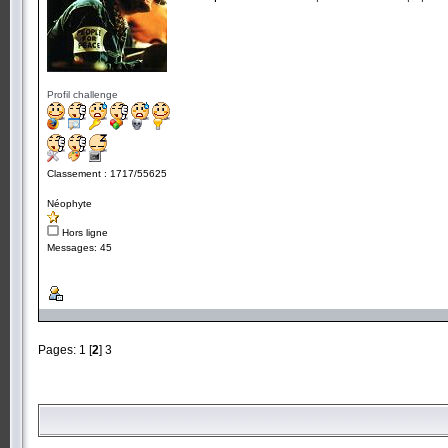
Profil challenge
Classement : 1717/55625
Néophyte
Hors ligne
Messages: 45
Pages:
1
[
2
]
3