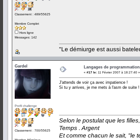
Classement : 489/55625
Membre Complet
Hors ligne
Messages: 142
"Le démiurge est aussi bateleur
Gardel
Langages de programmation.
«
#17 le:
11 Février 2007 à 18:27:40 »
J'attends de voir ça avec impatience !
Si tu y arrives, je me mets à l'asm de suite !
Profil challenge
Selon le postulat que les fille
Temps . Argent
Classement : 700/55625
Et comme chacun le sait, "le t
Membre Héroïque