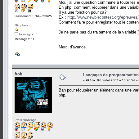
Moi, j'ai une question commune à toute les 
En php, comment récupérer dans une variabl
Il ya une fonction pour ça?
Classement : 7642/55625
Ex :
http://www.newbiecontest.org/epreuves/
Comment faire pour enregister tout le conte
Néophyte
Je ne parle pas du traitement de la variable 
Hors ligne
Messages: 11
Merci d'avance.
frok
Langages de programmation.
«
#26 le:
04 Juillet 2007 à 13:26:54 »
Bah pour récupérer un élément dans une varib
php.
Profil challenge