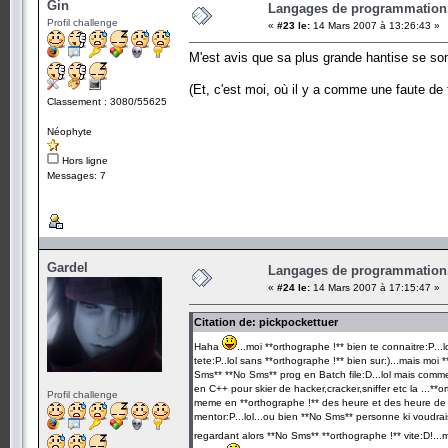
Gin
Langages de programmation.
Profil challenge
«
#23 le:
14 Mars 2007 à 13:26:43 »
M'est avis que sa plus grande hantise se son
(Et, c'est moi, où il y a comme une faute de
Classement : 3080/55625
Néophyte
Hors ligne
Messages: 7
Gardel
Langages de programmation.
«
#24 le:
14 Mars 2007 à 17:15:47 »
Citation de: pickpockettuer
Haha
...moi **orthographe !** bien te connaitre:P..
tete:P..lol sans **orthographe !** bien sur:)...mais mo
Sms** **No Sms** prog en Batch file:D...lol mais comme
en C++ pour skier de hacker,cracker,sniffer etc la ...**
Profil challenge
meme en **orthographe !** des heure et des heure de re
mentor:P...lol...ou bien **No Sms** personne ki voudra
regardant alors **No Sms** **orthographe !** vite:D!...