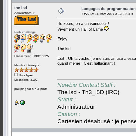
the lsd
Langages de programmation.
Administrateur
«
#22 le:
14 Mars 2007 à 13:02:11 »
Hé zours, on a un vainqueur !
Vivement un Hall of Lame
Profil challenge
Enjoy
The lsd
Classement : 199/55625
Edit : Oh la vache, je me suis amusé a essaye
quand même ! C'est hallucinant !
Membre Héroïque
Hors ligne
Messages: 3102
Newbie Contest Staff :
poulping for fun & profit
The lsd - Th3_l5D (IRC)
Statut :
Administrateur
Citation :
Cartésien désabusé : je pense,