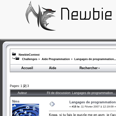
NewbieContest
Challenges
»
Aide Programmation
»
Langages de programmation..
Accueil
Aide
Rechercher
Pages:
1
[
2
]
3
Auteur
Fil de discussion: Langages de programmation...
Nms
Langages de programmation.
«
#15 le:
11 Février 2007 à 12:19:09 »
Kowa, si tu fais le puzzle me en asm, je t'ac