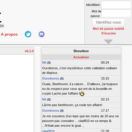
Identifiant:
Mot de
passe:
Mot de passe oublié
S'inscrire
A propos
L'équipe
v6.1.0
Shoutbox
nect
Hall Of Fame
Actualiser
Nil
00:24
Ouroboros, c'est mystérieux cette validation solitaire
de Matrice.
Ouroboros
15:15
Ouais, Beethoven, il a raison… D’ailleurs, j’ai toujours
eu du respect pour ceux qui ont de la bouteille en
crypto Lache pas l'affaire !
Nil
02:13
r
Lâche pas beethoven, ça roule ton affaire!
Ouroboros
17:17
Je me souviens d'un teps que les moins de 20 ans ne
peuvent pas connaitre ... cladff10 en ce temps là
...N'était pas encore le goat ...
cladff10
21:28