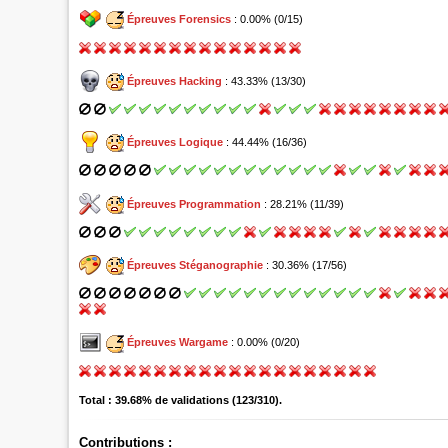
Épreuves Forensics
: 0.00% (0/15)
Épreuves Hacking
: 43.33% (13/30)
Épreuves Logique
: 44.44% (16/36)
Épreuves Programmation
: 28.21% (11/39)
Épreuves Stéganographie
: 30.36% (17/56)
Épreuves Wargame
: 0.00% (0/20)
Total : 39.68% de validations (123/310).
Contributions :