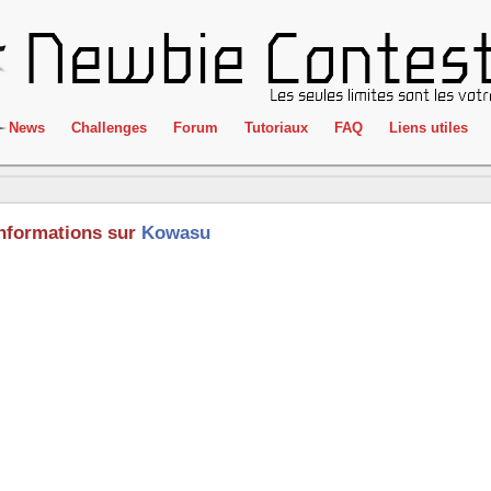
News
Challenges
Forum
Tutoriaux
FAQ
Liens utiles
ClientSide
IRC
Crackme
Newbie Con
nformations sur
Kowasu
Forensics
Liens
Cryptographie
Partenaires
Hacking
Réglement
Logique
Goodies
Programmation
L'incubateu
Stéganographie
Wargame
Tous les challenges