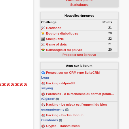
Calcul des points
Statistiques
Nouvelles épreuves
Challenge
Points
21
Headshot
20
Boutons diaboliques
22
Shellpuzzle
21
Game of dots
20
Ransongiciel du pauvre
Proposer une épreuve
Actu sur le forum
Pentest sur un CRM type SuiteCRM
Legg
Hacking - d4priv8 II
sisyang
Forensics - À la recherche du format perdu…
#Z@tox#
Hacking - Le mieux est l'ennemi du bien
quangntenemy
Hacking - Fuckin' Forum
Ouroboros
Crypto - Transmission