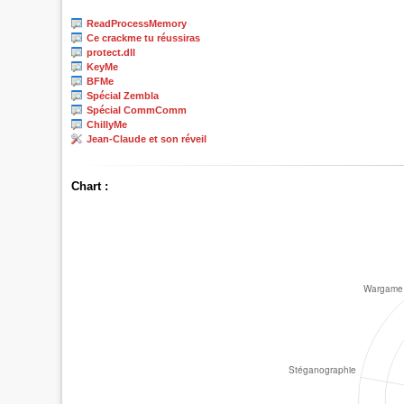
ReadProcessMemory
Ce crackme tu réussiras
protect.dll
KeyMe
BFMe
Spécial Zembla
Spécial CommComm
ChillyMe
Jean-Claude et son réveil
Chart :