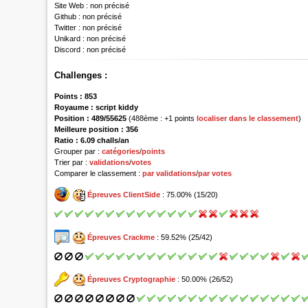
Site Web :
non précisé
Github :
non précisé
Twitter :
non précisé
Unikard :
non précisé
Discord :
non précisé
Challenges :
Points :
853
Royaume :
script kiddy
Position :
489/55625
(488ème : +1 points
localiser dans le classement
)
Meilleure position : 356
Ratio : 6.09 challs/an
Grouper par :
catégories
/
points
Trier par :
validations
/
votes
Comparer le classement :
par validations
/
par votes
Épreuves ClientSide
: 75.00% (15/20)
Épreuves Crackme
: 59.52% (25/42)
Épreuves Cryptographie
: 50.00% (26/52)