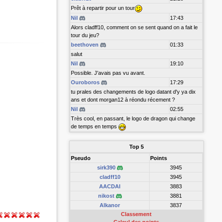
Prêt à repartir pour un tour
Nil
17:43
Alors cladff10, comment on se sent quand on a fait le
tour du jeu?
beethoven
01:33
salut
Nil
19:10
Possible. J'avais pas vu avant.
Ouroboros
17:29
tu prales des changements de logo datant d'y ya dix
ans et dont morgan12 à réondu récement ?
Nil
02:55
Très cool, en passant, le logo de dragon qui change
de temps en temps
Top 5
Pseudo
Points
sirk390
3945
cladff10
3945
AACDAI
3883
nikost
3881
Alkanor
3837
Classement