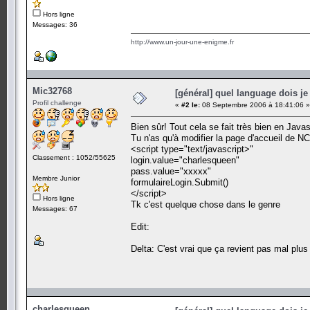
Hors ligne
Messages: 36
http://www.un-jour-une-enigme.fr
Mic32768
[général] quel language dois je 
Profil challenge
«
#2 le:
08 Septembre 2006 à 18:41:06 »
Bien sûr! Tout cela se fait très bien en Javas
Tu n'as qu'à modifier la page d'accueil de NC(
<script type="text/javascript>"
Classement : 1052/55625
login.value="charlesqueen"
pass.value="xxxxx"
Membre Junior
formulaireLogin.Submit()
</script>
Hors ligne
Tk c'est quelque chose dans le genre
Messages: 67
Edit:
Delta: C'est vrai que ça revient pas mal plus 
charlesqueen