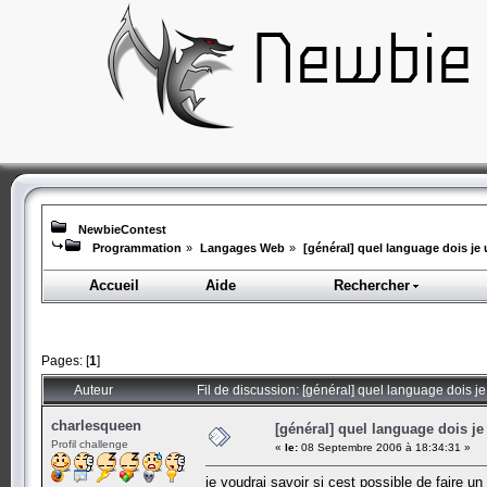
NewbieContest
Programmation
»
Langages Web
»
[général] quel language dois je u
Accueil
Aide
Rechercher
Pages: [
1
]
Auteur
Fil de discussion: [général] quel language dois je
charlesqueen
[général] quel language dois je 
Profil challenge
«
le:
08 Septembre 2006 à 18:34:31 »
je voudrai savoir si cest possible de faire 