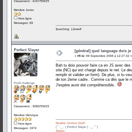
Classement : 4167/55625
Membre Junior
Hors ligne
Messages: 69
§earching |-|imself
Perfect Slayer
[général] quel language dois je 
«
#5 le:
09 Septembre 2006 à 12:27:32 »
Bah tu dois pouvoir faire ca en JS avec des 
site (NC) qui est chargé depuis le net. Le de
remplir et valider un form). De plus, si tu ve
de ton 2eme cadre.. Comme ca dès que le mom
Profil challenge
J'espère avoir été compréhensible..
Classement : 3080/55625
Membre Héroïque
Newbie Contest Staff :
Hors ligne
(¯`·._.· [ Perfect Slayer ] ·._.·´¯)
Messages: 1974
Status :