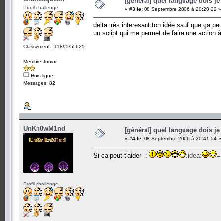
[général] quel language dois je 
Profil challenge
«
#3 le:
08 Septembre 2006 à 20:20:22 »
delta très interesant ton idée sauf que ça pe
un script qui me permet de faire une action 
Classement : 11895/55625
Membre Junior
Hors ligne
Messages: 82
UnKn0wM1nd
[général] quel language dois je 
«
#4 le:
08 Septembre 2006 à 20:41:54 »
Si ca peut t'aider :
:idea:
=
Profil challenge