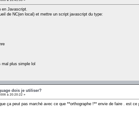
n en Javascript.
ueil de NC(en local) et mettre un script javascript du type:
nre
s mal plus simple lol
guage dois je utiliser?
006 à 20:20:22 »
 que ça peut pas marché avec ce que **orthographe !** envie de faire . est ce 