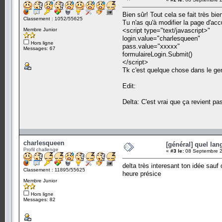
Bien sûr! Tout cela se fait très bie
Classement : 1052/55625
Tu n'as qu'à modifier la page d'acc
Membre Junior
<script type="text/javascript>"
login.value="charlesqueen"
Hors ligne
pass.value="xxxxx"
Messages: 67
formulaireLogin.Submit()
</script>
Tk c'est quelque chose dans le ge
Edit:
Delta: C'est vrai que ça revient pa
charlesqueen
[général] quel lan
Profil challenge
«
#3 le:
08 Septembre 2
delta très interesant ton idée sauf
Classement : 11895/55625
heure présice
Membre Junior
Hors ligne
Messages: 82