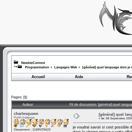
NewbieContest
Programmation
»
Langages Web
»
[général] quel language dois je u
Accueil
Aide
Re
Pages: [
1
]
Auteur
Fil de discussion: [général] quel langua
charlesqueen
[général] quel lan
Profil challenge
«
le:
08 Septembre 2006
je voudrai savoir si cest possibl
Classement : 11895/55625
dans le champ prevue a cette effe