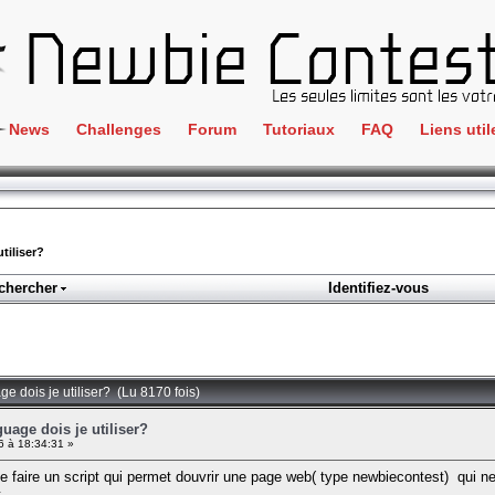
News
Challenges
Forum
Tutoriaux
FAQ
Liens util
Crackme
IRC
ClientSide
Newbi
Cryptographie
Liens
tiliser?
Forensics
chercher
Identifiez-vous
Parten
Hacking
Régle
Logique
Goodi
Programmation
ge dois je utiliser? (Lu 8170 fois)
L'incu
Stéganographie
guage dois je utiliser?
 à 18:34:31 »
Wargame
e de faire un script qui permet douvrir une page web( type newbiecontest) qu
Tous les challenges
t