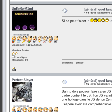
UnKn0wM1nd
[général] quel lan
«
#4 le:
08 Septembre 2
Si ca peut t'aider :
:i
Profil challenge
Classement : 4167/55625
Membre Junior
Hors ligne
Messages: 69
§earching |-|imself
Perfect Slayer
[général] quel lan
«
#5 le:
09 Septembre 2
Bah tu dois pouvoir faire ca en JS
cadre contient le JS. Ton JS va inté
une horloge dans le JS de ton 2em
J'espère avoir été compréhensible
Profil challenge