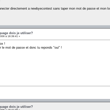
necter directement a newbyecontest sans taper mon mot de passe et mon logi
guage dois je utiliser?
006 à 18:39:41 »
ox !
r le mot de passe et donc tu reponds "oui" !
guage dois je utiliser?
006 à 18:41:06 »