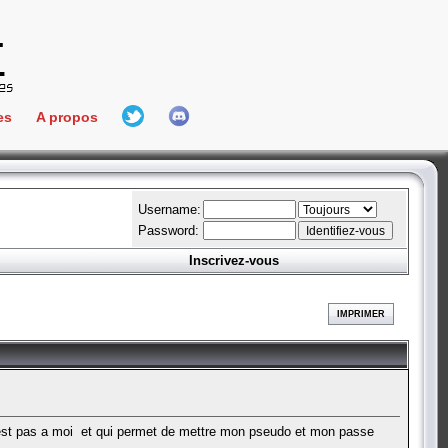
es
A propos
L'équipe
e Connect
Hall Of Fame
Username:
Password:
Inscrivez-vous
aires
ment
IMPRIMER
es
bateur
i nest pas a moi et qui permet de mettre mon pseudo et mon passe