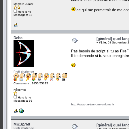
Membre Junior
ce qui me permetrait de me con
Hors ligne
Messages: 82
Delta
[général] quel lan
«
#1 le:
08 Septembre 2
Pas besoin de script si tu as FireF
Il te demande si tu veux enregistre
Profil challenge
Classement : 3850/55625
Néophyte
Hors ligne
Messages: 36
http://www.un-jour-une-enigme.fr
Mic32768
[général] quel lan
Profil challenge
«
#2 le:
08 Septembre 2