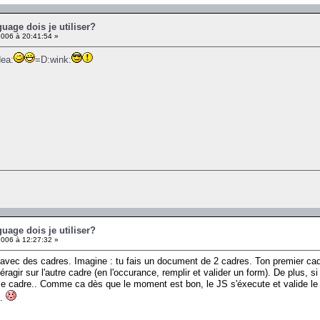
guage dois je utiliser?
006 à 20:41:54 »
dea:
=D:wink:
guage dois je utiliser?
006 à 12:27:32 »
 avec des cadres. Imagine : tu fais un document de 2 cadres. Ton premier cadr
ragir sur l'autre cadre (en l'occurance, remplir et valider un form). De plus, s
e cadre.. Comme ca dès que le moment est bon, le JS s'éxecute et valide le 
..