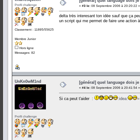
[général] quel language dois je 
Profil challenge
«
#3 le:
08 Septembre 2006 à 20:20:22 »
delta très interesant ton idée sauf que ça pe
un script qui me permet de faire une action 
Classement : 11895/55625
Membre Junior
Hors ligne
Messages: 82
UnKn0wM1nd
[général] quel language dois je 
«
#4 le:
08 Septembre 2006 à 20:41:54 »
Si ca peut t'aider :
:idea:
=
Profil challenge