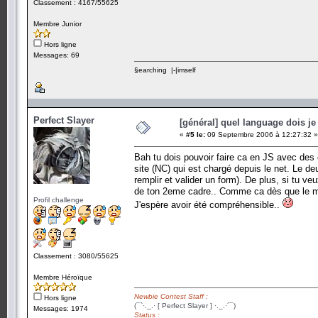
Classement : 4167/55625
Membre Junior
Hors ligne
Messages: 69
§earching |-|imself
Perfect Slayer
[général] quel language dois je 
«
#5 le:
09 Septembre 2006 à 12:27:32 »
Bah tu dois pouvoir faire ca en JS avec des 
site (NC) qui est chargé depuis le net. Le de
remplir et valider un form). De plus, si tu ve
de ton 2eme cadre.. Comme ca dès que le mom
Profil challenge
J'espère avoir été compréhensible..
Classement : 3080/55625
Membre Héroïque
Newbie Contest Staff :
Hors ligne
(¯`·._.· [ Perfect Slayer ] ·._.·´¯)
Messages: 1974
Status :