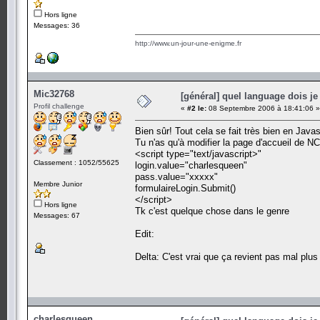
Hors ligne
Messages: 36
http://www.un-jour-une-enigme.fr
Mic32768
[général] quel language dois je 
Profil challenge
«
#2 le:
08 Septembre 2006 à 18:41:06 »
Bien sûr! Tout cela se fait très bien en Javas
Tu n'as qu'à modifier la page d'accueil de NC(
<script type="text/javascript>"
Classement : 1052/55625
login.value="charlesqueen"
pass.value="xxxxx"
Membre Junior
formulaireLogin.Submit()
</script>
Hors ligne
Tk c'est quelque chose dans le genre
Messages: 67
Edit:
Delta: C'est vrai que ça revient pas mal plus 
charlesqueen