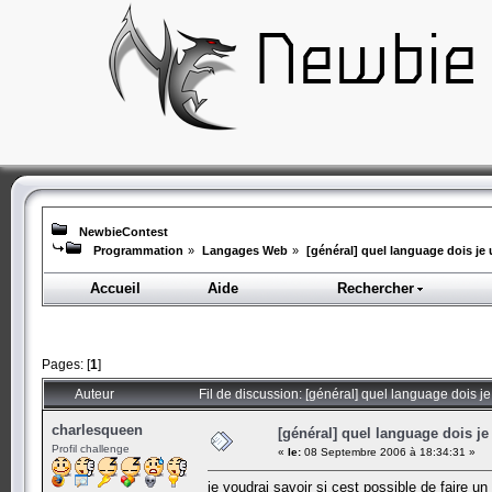
NewbieContest
Programmation
»
Langages Web
»
[général] quel language dois je u
Accueil
Aide
Rechercher
Pages: [
1
]
Auteur
Fil de discussion: [général] quel language dois je
charlesqueen
[général] quel language dois je 
Profil challenge
«
le:
08 Septembre 2006 à 18:34:31 »
je voudrai savoir si cest possible de faire 