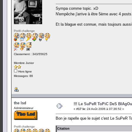
Sympa comme topic. xD
N'empêche j'arrive à être 5ème avec 4 posts.
Et la blague est connue, mais toujours aussi
Profil challenge
Classement : 343/55625
Membre Junior
Hors ligne
Messages: 86
the lsd
!!! Le SuPeR ToPiC DeS BlAgOu
Administrateur
«
#17 le:
24 Août 2006 à 07:36:52 »
Bon je rapelle que le sujet c'est Le SuPeR 
Profil challenge
Citation