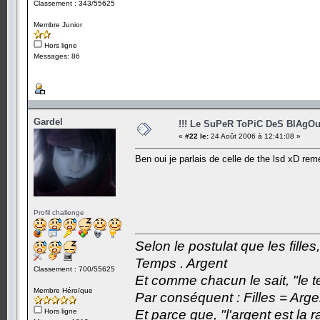
Classement : 343/55625
Membre Junior
Hors ligne
Messages: 86
Gardel
!!! Le SuPeR ToPiC DeS BlAgOu
«
#22 le:
24 Août 2006 à 12:41:08 »
Ben oui je parlais de celle de the lsd xD rem
Profil challenge
Selon le postulat que les fille
Temps . Argent
Classement : 700/55625
Et comme chacun le sait, "le t
Membre Héroïque
Par conséquent : Filles = Arge
Hors ligne
Et parce que, "l'argent est la 