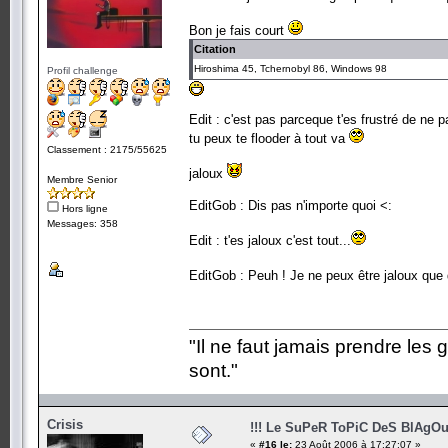
Bon je fais court
Citation
Hiroshima 45, Tchernobyl 86, Windows 98
Profil challenge
Edit : c'est pas parceque t'es frustré de ne
tu peux te flooder à tout va
Classement : 2175/55625
jaloux
Membre Senior
EditGob : Dis pas n'importe quoi <:
Hors ligne
Messages: 358
Edit : t'es jaloux c'est tout...
EditGob : Peuh ! Je ne peux être jaloux que
"Il ne faut jamais prendre les 
sont."
Crisis
!!! Le SuPeR ToPiC DeS BlAgOu
«
#16 le:
23 Août 2006 à 17:27:07 »