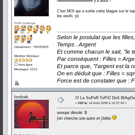
héééééééééééééééé y'a abus !
C'est MOI qui a sortie cette blague sur le to
les oeufs :p)
Profil challenge
Selon le postulat que les fille
Temps . Argent
Classement : 700/55625
Et comme chacun le sait, "le t
Membre Héroïque
Par conséquent : Filles = Arge
Hors ligne
Et parce que, "l'argent est la 
Messages: 1012
On en déduit que : Filles = sqr
Force est de constater que : F
lordzak
!!! Le SuPeR ToPiC DeS BlAgOu
«
#20 le:
24 Août 2006 à 12:37:30 »
oooups désolé :$
j'en cherche une autre et j'édite