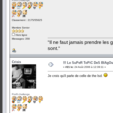
Profil challenge
Classement : 2175/55625
Membre Senior
Hors ligne
Messages: 358
"Il ne faut jamais prendre les 
sont."
Crisis
!!! Le SuPeR ToPiC DeS BlAgOu
«
#21 le:
24 Août 2006 à 12:39:11 »
Je crois qu'il parle de celle de the lsd.
Profil challenge