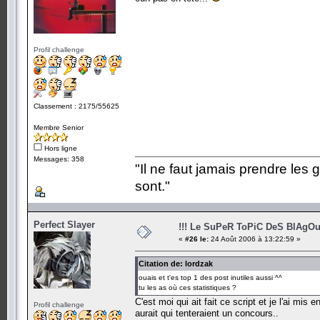
Profil challenge
Classement : 2175/55625
Membre Senior
Hors ligne
Messages: 358
"Il ne faut jamais prendre les 
sont."
Perfect Slayer
!!! Le SuPeR ToPiC DeS BlAgOu
«
#26 le:
24 Août 2006 à 13:22:59 »
Citation de: lordzak
ouais et t'es top 1 des post inutiles aussi ^^
tu les as où ces statistiques ?
C'est moi qui ait fait ce script et je l'ai mi
Profil challenge
aurait qui tenteraient un concours..