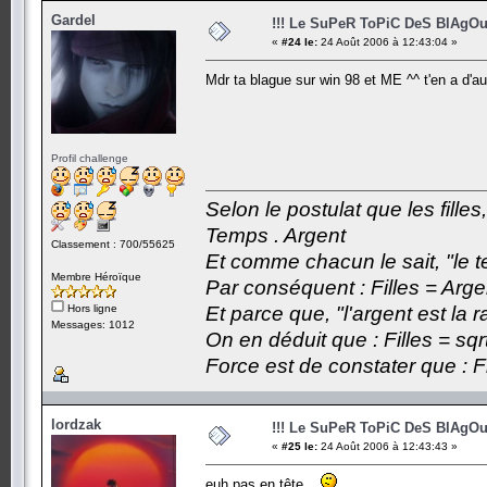
Gardel
!!! Le SuPeR ToPiC DeS BlAgOu
«
#24 le:
24 Août 2006 à 12:43:04 »
Mdr ta blague sur win 98 et ME ^^ t'en a d'a
Profil challenge
Selon le postulat que les fille
Temps . Argent
Classement : 700/55625
Et comme chacun le sait, "le t
Membre Héroïque
Par conséquent : Filles = Arge
Hors ligne
Et parce que, "l'argent est la 
Messages: 1012
On en déduit que : Filles = sqr
Force est de constater que : F
lordzak
!!! Le SuPeR ToPiC DeS BlAgOu
«
#25 le:
24 Août 2006 à 12:43:43 »
euh pas en tête...