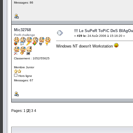
Messages: 86
Mic32768
!!! Le SuPeR ToPiC DeS BlAgOu
Profil challenge
«
#29 le:
24 Août 2006 à 15:16:20 »
Windows NT doesn't Workstation
Classement : 1052/55625
Membre Junior
Hors ligne
Messages: 67
Pages:
1
[
2
]
3
4