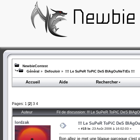
NewbieContest
Général
»
Defouloir
»
!!! Le SuPeR ToPiC DeS BlAgOuNeTtEs !!!
Accueil
Aide
Rechercher
Pages:
1
[
2
]
3
4
Auteur
Fil de discussion: !!! Le SuPeR ToPiC DeS BlAgO
lordzak
!!! Le SuPeR ToPiC DeS BlAgOu
«
#15 le:
23 Août 2006 à 16:02:03 »
Bon allez je met une blague parceque c'est 