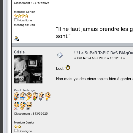
Classement : 2175/55625
Membre Senior
Hors ligne
Messages: 358
"Il ne faut jamais prendre les 
sont."
Crisis
!!! Le SuPeR ToPiC DeS BlAgOu
«
#28 le:
24 Août 2006 à 15:12:31 »
Lool.
Nan mais y'a des vieux topics bien à garder
Profil challenge
Classement : 343/55625
Membre Junior
Hors ligne