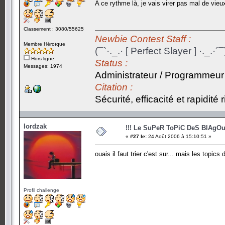
A ce rythme là, je vais virer pas mal de vieux
Classement : 3080/55625
Newbie Contest Staff :
Membre Héroïque
(¯`·._.· [ Perfect Slayer ] ·._.·´¯
Hors ligne
Status :
Messages: 1974
Administrateur / Programmeur
Citation :
Sécurité, efficacité et rapidité
lordzak
!!! Le SuPeR ToPiC DeS BlAgOu
«
#27 le:
24 Août 2006 à 15:10:51 »
ouais il faut trier c'est sur... mais les topics
Profil challenge