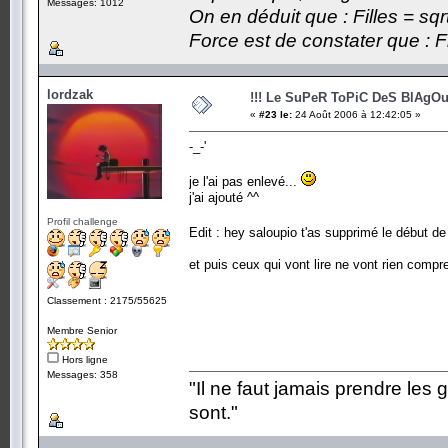
Messages: 1012
On en déduit que : Filles = sqr
Force est de constater que : F
lordzak
!!! Le SuPeR ToPiC DeS BlAgOu
«
#23 le:
24 Août 2006 à 12:42:05 »
-_-'
je l'ai pas enlevé...
j'ai ajouté ^^
Profil challenge
Edit : hey saloupio t'as supprimé le début d
et puis ceux qui vont lire ne vont rien compr
Classement : 2175/55625
Membre Senior
Hors ligne
Messages: 358
"Il ne faut jamais prendre les 
sont."