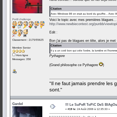
Citation
Avec Windows 98 on etait au bord du gouffre... Avec W
Profil challenge
Voici le topic avec mes premières blagues..
http://www.newbiecontest.org/punbb/viewtop
Edit :
Classement : 2175/55625
Bon j'ai pas de blagues en tête, alors je met 
Citation
Membre Senior
Il y a un coté bon qui crée l'ordre, la lumière et l'hom
Hors ligne
Pythagore
Messages: 358
(Grand philosophe ce Pythagore
)
"Il ne faut jamais prendre les 
sont."
Gardel
!!! Le SuPeR ToPiC DeS BlAgOu
«
#19 le:
24 Août 2006 à 12:35:33 »