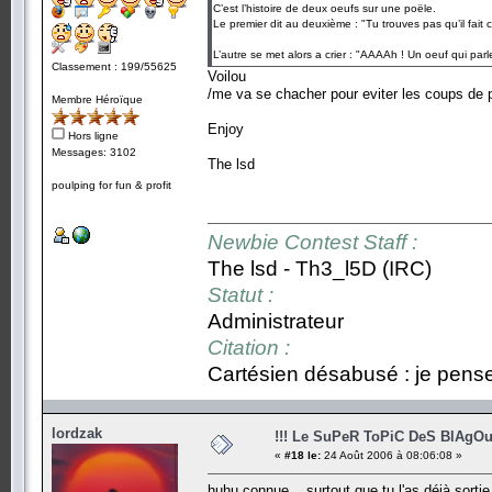
C’est l’histoire de deux oeufs sur une poële.
Le premier dit au deuxième : "Tu trouves pas qu’il fait
L’autre se met alors a crier : "AAAAh ! Un oeuf qui parle
Classement : 199/55625
Voilou
/me va se chacher pour eviter les coups de pi
Membre Héroïque
Enjoy
Hors ligne
Messages: 3102
The lsd
poulping for fun & profit
Newbie Contest Staff :
The lsd - Th3_l5D (IRC)
Statut :
Administrateur
Citation :
Cartésien désabusé : je pense,
lordzak
!!! Le SuPeR ToPiC DeS BlAgOu
«
#18 le:
24 Août 2006 à 08:06:08 »
huhu connue... surtout que tu l'as déjà sortie 