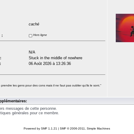
caché
 :
Hors ligne
N/A
:
Stuck in the middle of nowhere
:
06 Août 2026 à 13:26:36
s prendre les gens pour des cons mais il ne faut pas oublier qu'ils le sont."
pplémentaires:
iers messages de cette personne.
istiques générales pour ce membre.
Powered by SMF 1.1.21
|
SMF © 2006-2011, Simple Machines