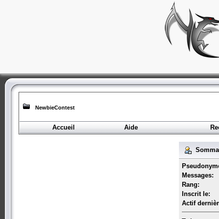
NewbieContest
Accueil
Aide
Re
Sommair
Pseudonym
Messages:
Rang:
Inscrit le:
Actif derniè