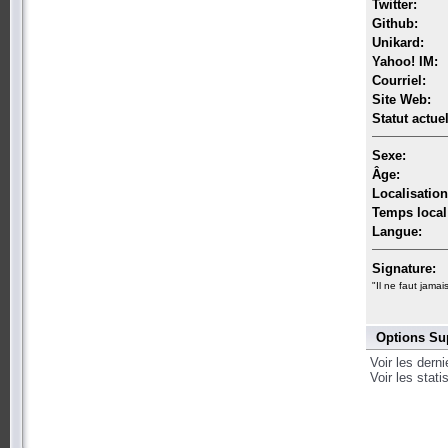
Twitter:
Github:
Unikard:
Yahoo! IM:
Courriel:
Site Web:
Statut actuel
Sexe:
Âge:
Localisation
Temps local
Langue:
Signature:
"Il ne faut jamai
Options Su
Voir les dern
Voir les stat