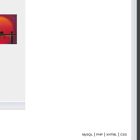
|
|
|
MySQL
PHP
XHTML
CSS