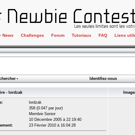
News
Challenges
Forum
Tutoriaux
FAQ
Liens util
Crackme
IRC
ClientSide
Newbi
Cryptographie
Liens
Forensics
chercher
Identifiez-vous
Parten
Hacking
Régle
e - lordzak
Image/
Logique
Goodi
e:
lordzak
Programmation
358 (0.047 par jour)
L'incu
Membre Senior
Stéganographie
10 Décembre 2005 à 22:19:40
Wargame
rement:
23 Février 2010 à 16:04:28
Tous les challenges