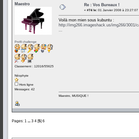
Maestro
Re : Vos Bureaux !
«
#74 le:
01 Janvier 2008 à 23:27:07
Voilà mon mien sous kubuntu :
http://img266.imageshack.us/img266/3001/c
...
Profil challenge
Classement : 12016/55625
Néophyte
Hors ligne
Messages: 42
Maestro, MUSIQUE !
Pages:
1
...
3
4
[
5
]
6