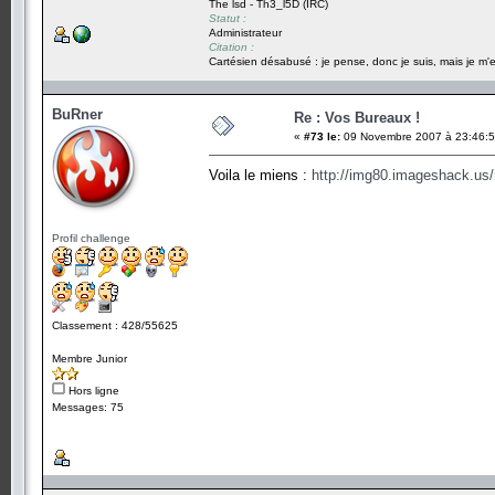
The lsd - Th3_l5D (IRC)
Statut :
Administrateur
Citation :
Cartésien désabusé : je pense, donc je suis, mais je m'e
BuRner
Re : Vos Bureaux !
«
#73 le:
09 Novembre 2007 à 23:46:5
Voila le miens :
http://img80.imageshack.u
Profil challenge
Classement : 428/55625
Membre Junior
Hors ligne
Messages: 75