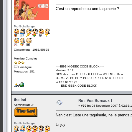
C'est un reproche ou une taquinerie ?
Profil challenge
Classement : 1085/55625
Membre Complet
-----BEGIN GEEK CODE BLOCK-----
Hors ligne
Version: 3.12
Messages: 181
GCS d- s+: a-- C++ UL- P L++ E--- W++ N+ o K- w
O-- M-- V-- PS PE Y PGP- t+ 5 X+ R tv- b++ DI D++
G e++ h! r++ y+
------END GEEK CODE BLOCK------
the lsd
Re : Vos Bureaux !
Administrateur
«
#70 le:
08 Novembre 2007 à 02:35:1
Nan c'est juste une taquinerie, ne le prends 
Profil challenge
Enjoy