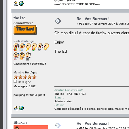
G e++ h! r++ y+
------END GEEK CODE BLOCK------
the lsd
Re : Vos Bureaux !
Administrateur
«
#68 le:
07 Novembre 2007 à 20:46:2
Oh mon dieu ! Autant de firefox ouverts alors
Profil challenge
Enjoy
The lsd
Classement : 199/55625
Membre Héroïque
Hors ligne
Messages: 3102
Newbie Contest Staff :
The lsd - Th3_l5D (IRC)
poulping for fun & profit
Statut :
Administrateur
Citation :
Cartésien désabusé : je pense, donc je suis, mais je m'e
Shakan
Re : Vos Bureaux !
«
#69 le:
08 Novembre 2007 à 02:02:2