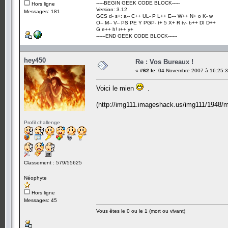
-----BEGIN GEEK CODE BLOCK-----
Hors ligne
Version: 3.12
Messages: 181
GCS d- s+: a-- C++ UL- P L++ E--- W++ N+ o K- w
O-- M-- V-- PS PE Y PGP- t+ 5 X+ R tv- b++ DI D++
G e++ h! r++ y+
------END GEEK CODE BLOCK------
hey450
Re : Vos Bureaux !
«
#62 le:
04 Novembre 2007 à 16:25:3
Voici le mien
.
(http://img111.imageshack.us/img111/1948/
Profil challenge
Classement : 579/55625
Néophyte
Hors ligne
Messages: 45
Vous êtes le 0 ou le 1 (mort ou vivant)