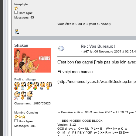
Néophyte
Hors ligne
Messages: 45
Vous êtes le 0 ou le 1 (mort ou vivant)
Shakan
Re : Vos Bureaux !
«
#67 le:
06 Novembre 2007 à 02:54:4
C'est bon t'as gagné j'irais pas plus loin ave
Et voiçi mon bureau :
Profil challenge
(http://membres.lycos.fr/waziff/Desktop.bmp
Classement : 1085/55625
«
Dernière édition: 06 Novembre 2007 à 17:19:31 par
Membre Complet
-----BEGIN GEEK CODE BLOCK-----
Hors ligne
Version: 3.12
Messages: 181
GCS d- s+: a-- C++ UL- P L++ E--- W++ N+ o K- w
O-- M-- V-- PS PE Y PGP- t+ 5 X+ R tv- b++ DI D++