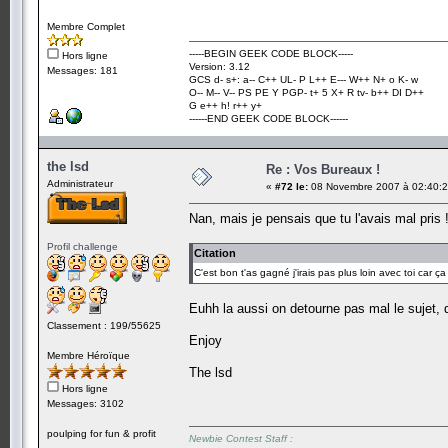
Membre Complet
-----BEGIN GEEK CODE BLOCK-----
Hors ligne
Version: 3.12
Messages: 181
GCS d- s+: a-- C++ UL- P L++ E--- W++ N+ o K- w
O-- M-- V-- PS PE Y PGP- t+ 5 X+ R tv- b++ DI D++
G e++ h! r++ y+
------END GEEK CODE BLOCK------
the lsd
Re : Vos Bureaux !
Administrateur
«
#72 le:
08 Novembre 2007 à 02:40:2
Nan, mais je pensais que tu l'avais mal pris 
Profil challenge
Citation
C'est bon t'as gagné j'irais pas plus loin avec toi car ç
Euhh la aussi on detourne pas mal le sujet, 
Classement : 199/55625
Enjoy
Membre Héroïque
The lsd
Hors ligne
Messages: 3102
poulping for fun & profit
Newbie Contest Staff :