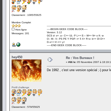
Classement : 1085/55625
Membre Complet
-----BEGIN GEEK CODE BLOCK-----
Hors ligne
Version: 3.12
Messages: 181
GCS d- s+: a-- C++ UL- P L++ E--- W++ N+ o K- w
O-- M-- V-- PS PE Y PGP- t+ 5 X+ R tv- b++ DI D++
G e++ h! r++ y+
------END GEEK CODE BLOCK------
hey450
Re : Vos Bureaux !
«
#66 le:
05 Novembre 2007 à 18:19:1
De 1992 , c'est une version spécial ;-) pour
Profil challenge
Classement : 579/55625