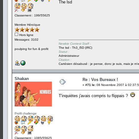
The lsd
Classement : 199/55625
Membre Héroïque
Hors ligne
Messages: 3102
Newbie Contest Staff :
The lsd - Th3_l5D (IRC)
poulping for fun & profit
Statut :
Administrateur
Citation :
Cartésien désabusé : je pense, donc je suis, mais je m'e
Shakan
Re : Vos Bureaux !
«
#71 le:
08 Novembre 2007 à 02:37:5
T'inquiètes j'avais compris tu flippais ?
Profil challenge
Classement : 1085/55625