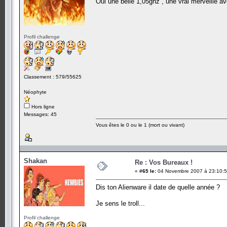
Oui une belle 1,05ghz , une vrai merveille a
Profil challenge
Classement : 579/55625
Néophyte
Hors ligne
Messages: 45
Vous êtes le 0 ou le 1 (mort ou vivant)
Shakan
Re : Vos Bureaux !
«
#65 le:
04 Novembre 2007 à 23:10:5
Dis ton Alienware il date de quelle année ?
Je sens le troll...
Profil challenge