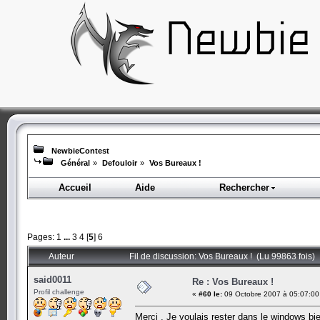
NewbieContest
Général
»
Defouloir
»
Vos Bureaux !
Accueil
Aide
Rechercher
Pages:
1
...
3
4
[
5
]
6
Auteur
Fil de discussion: Vos Bureaux ! (Lu 99863 fois)
said0011
Re : Vos Bureaux !
Profil challenge
«
#60 le:
09 Octobre 2007 à 05:07:00
Merci , Je voulais rester dans le windows bi