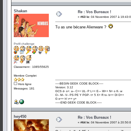
Shakan
Re : Vos Bureaux !
«
#63 le:
04 Novembre 2007 à 19:43:0
Tu as une bécane Alienware ?
Profil challenge
Classement : 1085/55625
Membre Complet
-----BEGIN GEEK CODE BLOCK-----
Hors ligne
Version: 3.12
Messages: 181
GCS d- s+: a-- C++ UL- P L++ E--- W++ N+ o K- w
O-- M-- V-- PS PE Y PGP- t+ 5 X+ R tv- b++ DI D++
G e++ h! r++ y+
------END GEEK CODE BLOCK------
hey450
Re : Vos Bureaux !
«
#64 le:
04 Novembre 2007 à 20:50:0