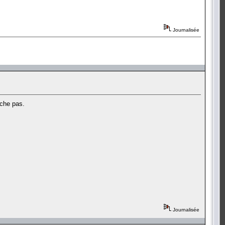
Journalisée
rche pas.
Journalisée