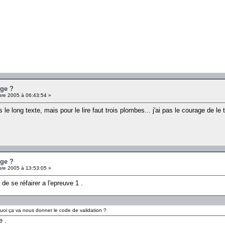
age ?
re 2005 à 06:43:54 »
s le long texte, mais pour le lire faut trois plombes... j'ai pas le courage de le
age ?
re 2005 à 13:53:05 »
 de se réfairer a l'epreuve 1 .
 quoi ça va nous donner le code de validation ?
e .