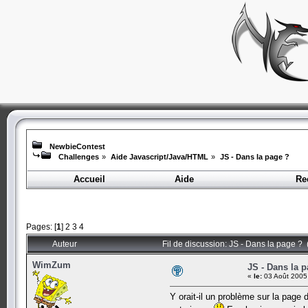
NewbieContest
Challenges
»
Aide Javascript/Java/HTML
»
JS - Dans la page ?
Accueil
Aide
Re
Pages: [
1
]
2
3
4
Auteur
Fil de discussion: JS - Dans la page ?
WimZum
JS - Dans la 
«
le:
03 Août 2005
Y orait-il un problème sur la page