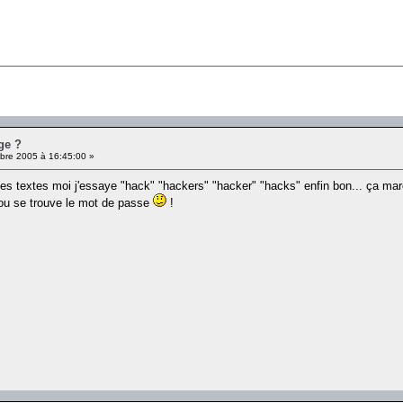
ge ?
re 2005 à 16:45:00 »
s textes moi j'essaye "hack" "hackers" "hacker" "hacks" enfin bon... ça ma
s ou se trouve le mot de passe
!