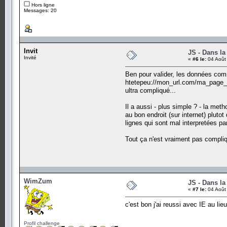
Hors ligne
Messages: 20
Invit
JS - Dans la
Invité
«
#6 le:
04 Août
Ben pour valider, les données com
htetepeu://mon_url.com/ma_page_qu
ultra compliqué...
Il a aussi - plus simple ? - la meth
au bon endroit (sur internet) plutot
lignes qui sont mal interpretées pa
Tout ça n'est vraiment pas compliq
WimZum
JS - Dans la
«
#7 le:
04 Août
c'est bon j'ai reussi avec IE au lieu
Profil challenge