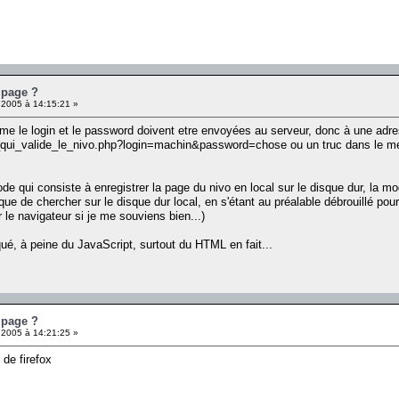
 page ?
 2005 à 14:15:21 »
me le login et le password doivent etre envoyées au serveur, donc à une adr
i_valide_le_nivo.php?login=machin&password=chose ou un truc dans le meme gen
ode qui consiste à enregistrer la page du nivo en local sur le disque dur, la mo
 que de chercher sur le disque dur local, en s'étant au préalable débrouillé pour
r le navigateur si je me souviens bien...)
ué, à peine du JavaScript, surtout du HTML en fait...
 page ?
 2005 à 14:21:25 »
 de firefox