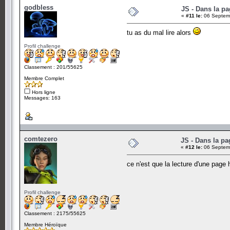
godbless
JS - Dans la pa
«
#11 le:
06 Septemb
tu as du mal lire alors
Profil challenge
Classement : 201/55625
Membre Complet
Hors ligne
Messages: 163
comtezero
JS - Dans la pa
«
#12 le:
06 Septemb
ce n'est que la lecture d'une page
Profil challenge
Classement : 2175/55625
Membre Héroïque