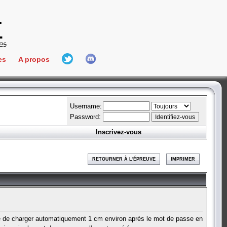
es
A propos
L'équipe
e Connect
Hall Of Fame
Username:
Password:
Inscrivez-vous
aires
ment
RETOURNER À L'ÉPREUVE
IMPRIMER
es
bateur
arete de charger automatiquement 1 cm environ après le mot de passe en