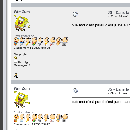
WimZum
JS - Dans la
«
#2 le:
03 Août
oué moi c'est pareil c'est juste a
Profil challenge
Classement : 12538/55625
Néophyte
Hors ligne
Messages: 20
WimZum
JS - Dans la
«
#3 le:
03 Août
oué moi c'est pareil c'est juste a
Profil challenge
Classement : 12538/55625