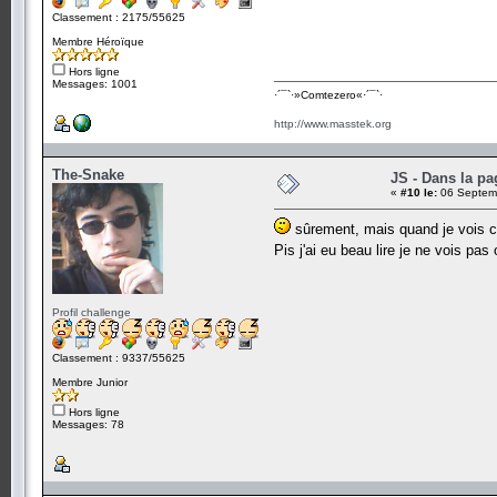
Classement : 2175/55625
Membre Héroïque
Hors ligne
Messages: 1001
·´¯`·­»Comtezero«­·´¯`·
http://www.masstek.org
The-Snake
JS - Dans la pa
«
#10 le:
06 Septemb
sûrement, mais quand je vois ce
Pis j'ai eu beau lire je ne vois pa
Profil challenge
Classement : 9337/55625
Membre Junior
Hors ligne
Messages: 78