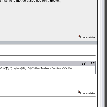
 inscrire le mot de passe que l'on a trouvé:(
Journalisée
]/g, '').replace(/&/g, '$')+'" title="Analyse d\'audience">'); //-->
Journalisée