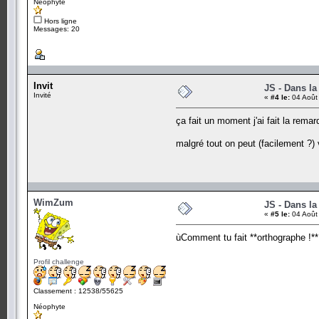
Néophyte
Hors ligne
Messages: 20
Invit
JS - Dans la
Invité
«
#4 le:
04 Août
ça fait un moment j'ai fait la rema
malgré tout on peut (facilement ?) v
WimZum
JS - Dans la
«
#5 le:
04 Août
ùComment tu fait **orthographe !*
Profil challenge
Classement : 12538/55625
Néophyte