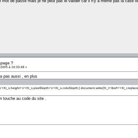
 mot de passe mais je ne peut pas le valider car il n'y a meme pas la case ou
 page ?
 2005 à 16:33:48 »
va pas aussi , en plus
+Xt_s.height+'x'+Xt_s.pixelDepth+'x'+Xt_s.colorDepth;} document.write(Xt_i+'&ref='+Xt_r.replace(/[<>"
n touche au code du site .