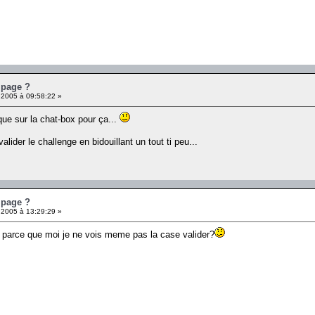
 page ?
 2005 à 09:58:22 »
rque sur la chat-box pour ça...
alider le challenge en bidouillant un tout ti peu...
 page ?
 2005 à 13:29:29 »
* parce que moi je ne vois meme pas la case valider?