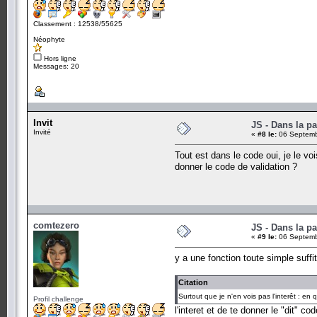
Classement : 12538/55625
Néophyte
Hors ligne
Messages: 20
Invit
JS - Dans la p
Invité
«
#8 le:
06 Septemb
Tout est dans le code oui, je le voi
donner le code de validation ?
comtezero
JS - Dans la p
«
#9 le:
06 Septemb
y a une fonction toute simple suffit
Citation
Surtout que je n'en vois pas l'interêt : en
Profil challenge
l'interet et de te donner le "dit" cod