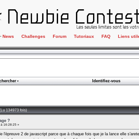
News
Challenges
Forum
Tutoriaux
FAQ
Liens util
Crackme
IRC
ClientSide
Newbi
Cryptographie
Liens
Forensics
chercher
Identifiez-vous
Parten
Hacking
Régle
Logique
Goodi
Programmation
 (Lu 134973 fois)
L'incu
Stéganographie
page ?
 à 16:28:25 »
Wargame
 de l'épreuve 2 de javascript parce que à chaque fois que je la lance elle s'
Tous les challenges