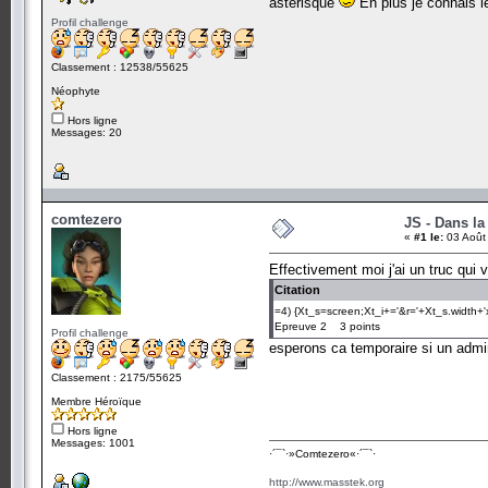
asterisque
En plus je connais le
Profil challenge
Classement : 12538/55625
Néophyte
Hors ligne
Messages: 20
comtezero
JS - Dans la
«
#1 le:
03 Août
Effectivement moi j'ai un truc qui 
Citation
=4) {Xt_s=screen;Xt_i+='&r='+Xt_s.width+'x'
Epreuve 2 3 points
Profil challenge
esperons ca temporaire si un admi
Classement : 2175/55625
Membre Héroïque
Hors ligne
Messages: 1001
·´¯`·­»Comtezero«­·´¯`·
http://www.masstek.org