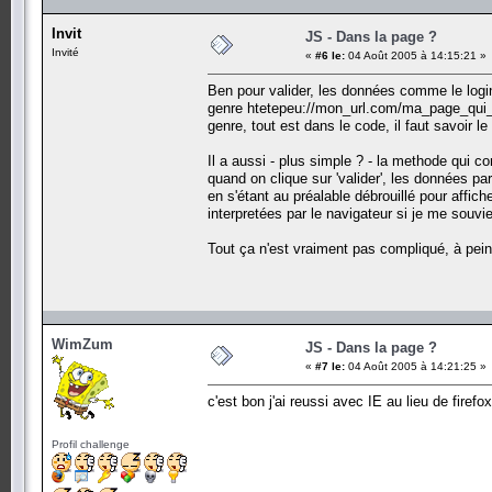
Invit
JS - Dans la page ?
Invité
«
#6 le:
04 Août 2005 à 14:15:21 »
Ben pour valider, les données comme le logi
genre htetepeu://mon_url.com/ma_page_qui
genre, tout est dans le code, il faut savoir le 
Il a aussi - plus simple ? - la methode qui co
quand on clique sur 'valider', les données par
en s'étant au préalable débrouillé pour affich
interpretées par le navigateur si je me souvie
Tout ça n'est vraiment pas compliqué, à pein
WimZum
JS - Dans la page ?
«
#7 le:
04 Août 2005 à 14:21:25 »
c'est bon j'ai reussi avec IE au lieu de firefox
Profil challenge