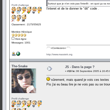
Surtout que je n'en vois pas l'interêt : en quoi ça va n
Profil challenge
l'interet et de te donner le "dit" code .
Classement : 2175/55625
Membre Héroïque
Hors ligne
Messages: 1001
·´¯`·­»Comtezero«­·´¯`·
http://www.masstek.org
The-Snake
JS - Dans la page ?
«
#10 le:
06 Septembre 2005 à 16:45:
sûrement, mais quand je vois ces textes 
Pis j'ai eu beau lire je ne vois pas ou se tr
Profil challenge