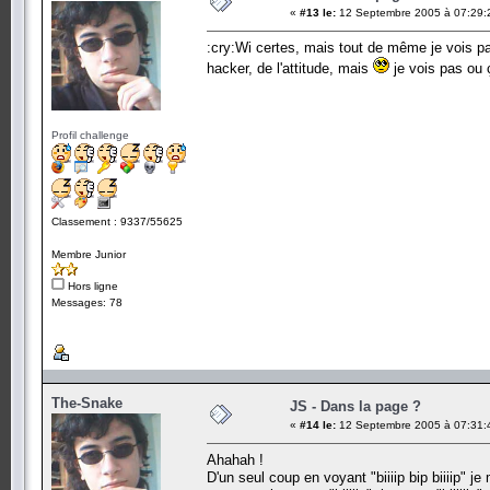
«
#13 le:
12 Septembre 2005 à 07:29:
:cry:Wi certes, mais tout de même je vois pas
hacker, de l'attitude, mais
je vois pas ou 
Profil challenge
Classement : 9337/55625
Membre Junior
Hors ligne
Messages: 78
The-Snake
JS - Dans la page ?
«
#14 le:
12 Septembre 2005 à 07:31:
Ahahah !
D'un seul coup en voyant "biiiip bip biiiip" j