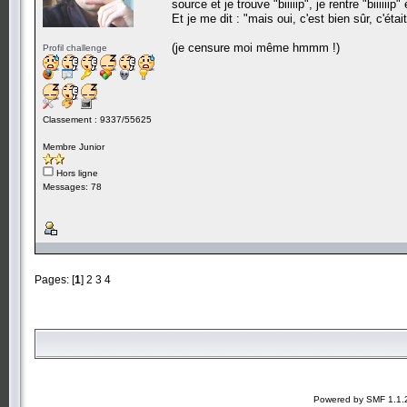
source et je trouve "biiiiip", je rentre "biiiiii
Et je me dit : "mais oui, c'est bien sûr, c'étai
(je censure moi même hmmm !)
Profil challenge
Classement : 9337/55625
Membre Junior
Hors ligne
Messages: 78
Pages: [
1
]
2
3
4
Powered by SMF 1.1.