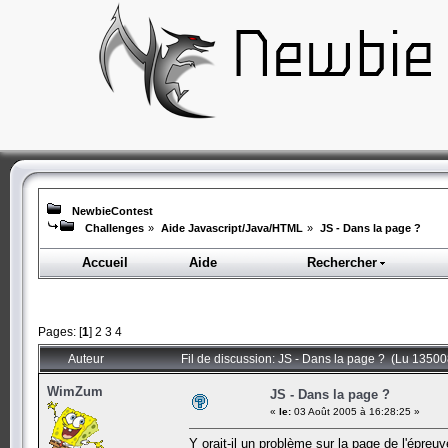
NewbieContest
Challenges
»
Aide Javascript/Java/HTML
»
JS - Dans la page ?
Accueil
Aide
Rechercher
Pages: [
1
]
2
3
4
Auteur
Fil de discussion: JS - Dans la page ? (Lu 135008
WimZum
JS - Dans la page ?
«
le:
03 Août 2005 à 16:28:25 »
Y orait-il un problème sur la page de l'épreuv