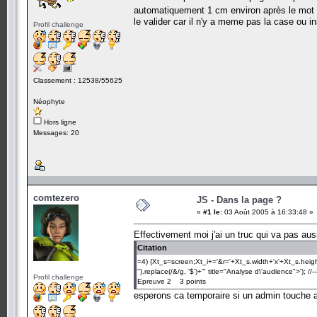
automatiquement 1 cm environ après le mot
le valider car il n'y a meme pas la case ou in
Profil challenge
Classement : 12538/55625
Néophyte
Hors ligne
Messages: 20
comtezero
JS - Dans la page ?
«
#1 le:
03 Août 2005 à 16:33:48 »
Effectivement moi j'ai un truc qui va pas aus
Citation
=4) {Xt_s=screen;Xt_i+='&r='+Xt_s.width+'x'+Xt_s.heigh
'').replace(/&/g, '$')+'" title="Analyse d\'audience">'); //-
Profil challenge
Epreuve 2 3 points
esperons ca temporaire si un admin touche a