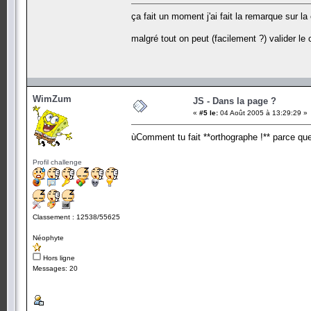
ça fait un moment j'ai fait la remarque sur la
malgré tout on peut (facilement ?) valider le c
WimZum
JS - Dans la page ?
«
#5 le:
04 Août 2005 à 13:29:29 »
ùComment tu fait **orthographe !** parce qu
Profil challenge
Classement : 12538/55625
Néophyte
Hors ligne
Messages: 20