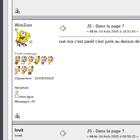
WimZum
JS - Dans la page ?
«
#3 le:
03 Août 2005 à 16:52:45 »
oué moi c'est pareil c'est juste au dessus d
Profil challenge
Classement : 12538/55625
Néophyte
Hors ligne
Messages: 20
Invit
JS - Dans la page ?
Invité
«
#4 le:
04 Août 2005 à 09:58:22 »