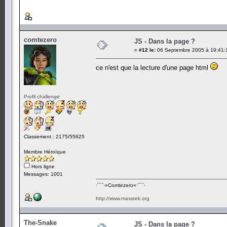
comtezero
JS - Dans la page ?
«
#12 le:
06 Septembre 2005 à 19:41:
ce n'est que la lecture d'une page html
Profil challenge
Classement : 2175/55625
Membre Héroïque
Hors ligne
Messages: 1001
·´¯`·­»Comtezero«­·´¯`·
http://www.masstek.org
The-Snake
JS - Dans la page ?