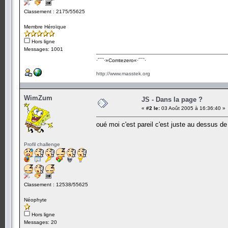
Classement : 2175/55625
Membre Héroïque
Hors ligne
Messages: 1001
·´¯`·­»Comtezero«­·´¯`·
http://www.masstek.org
WimZum
JS - Dans la page ?
«
#2 le:
03 Août 2005 à 16:36:40 »
oué moi c'est pareil c'est juste au dessus d
Profil challenge
Classement : 12538/55625
Néophyte
Hors ligne
Messages: 20