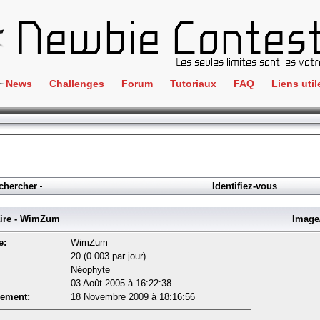
News
Challenges
Forum
Tutoriaux
FAQ
Liens util
Crackme
IRC
ClientSide
Newbi
Cryptographie
Liens
Forensics
chercher
Identifiez-vous
Parten
Hacking
Régle
re - WimZum
Image/
Logique
Goodi
e:
WimZum
Programmation
20 (0.003 par jour)
L'incu
Néophyte
Stéganographie
03 Août 2005 à 16:22:38
Wargame
rement:
18 Novembre 2009 à 18:16:56
Tous les challenges