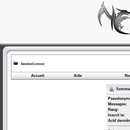
NewbieContest
Accueil
Aide
Re
Sommai
Pseudonym
Messages:
Rang:
Inscrit le:
Actif derniè