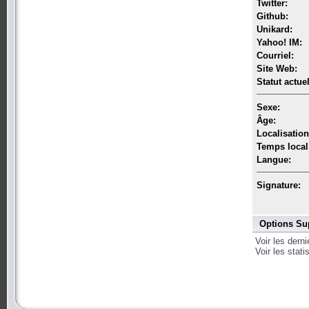
Twitter:
Github:
Unikard:
Yahoo! IM:
Courriel:
Site Web:
Statut actuel
Sexe:
Âge:
Localisation
Temps local
Langue:
Signature:
Options Su
Voir les dern
Voir les stat