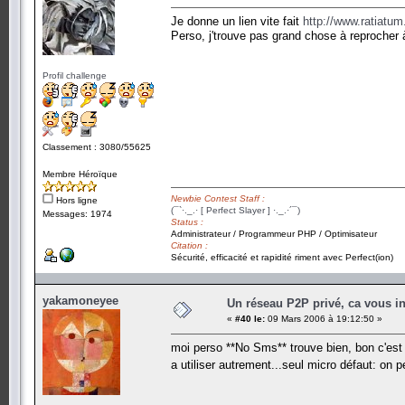
Je donne un lien vite fait
http://www.ratiatu
Perso, j'trouve pas grand chose à reprocher à 
Profil challenge
Classement : 3080/55625
Membre Héroïque
Newbie Contest Staff :
Hors ligne
(¯`·._.· [ Perfect Slayer ] ·._.·´¯)
Messages: 1974
Status :
Administrateur / Programmeur PHP / Optimisateur
Citation :
Sécurité, efficacité et rapidité riment avec Perfect(ion)
yakamoneyee
Un réseau P2P privé, ca vous in
«
#40 le:
09 Mars 2006 à 19:12:50 »
moi perso **No Sms** trouve bien, bon c'est 
a utiliser autrement...seul micro défaut: on