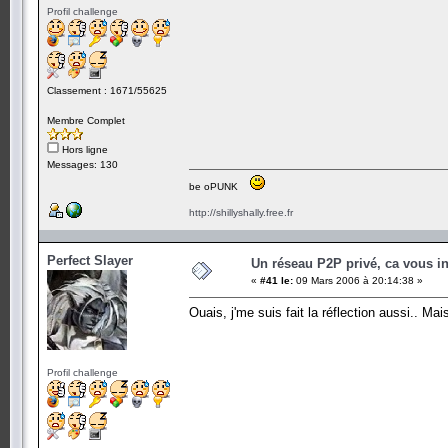
Profil challenge
Classement : 1671/55625
Membre Complet
Hors ligne
Messages: 130
be oPUNK
http://shillyshally.free.fr
Perfect Slayer
Un réseau P2P privé, ca vous in
«
#41 le:
09 Mars 2006 à 20:14:38 »
Ouais, j'me suis fait la réflection aussi.. M
Profil challenge