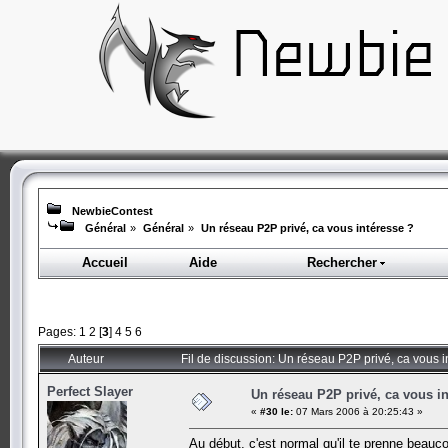
NewbieContest
Général
»
Général
»
Un réseau P2P privé, ca vous intéresse ?
Accueil
Aide
Rechercher
Pages:
1
2
[
3
]
4
5
6
Auteur
Fil de discussion: Un réseau P2P privé, ca vous 
Perfect Slayer
Un réseau P2P privé, ca vous in
«
#30 le:
07 Mars 2006 à 20:25:43 »
Au début, c'est normal qu'il te prenne beauc