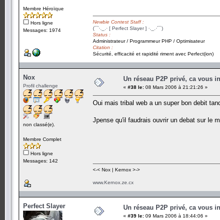
Membre Héroïque
Newbie Contest Staff :
Hors ligne
(¯`·._.· [ Perfect Slayer ] ·._.·´¯)
Messages: 1974
Status :
Administrateur / Programmeur PHP / Optimisateur
Citation :
Sécurité, efficacité et rapidité riment avec Perfect(ion)
Nox
Un réseau P2P privé, ca vous in
Profil challenge
«
#38 le:
08 Mars 2006 à 21:21:26 »
Oui mais tribal web a un super bon debit tan
Jpense qu'il faudrais ouvrir un debat sur le m
non classé(e).
Membre Complet
Hors ligne
Messages: 142
<-< Nox | Kernox >->
www.Kernox.ze.cx
Perfect Slayer
Un réseau P2P privé, ca vous in
«
#39 le:
09 Mars 2006 à 18:44:06 »