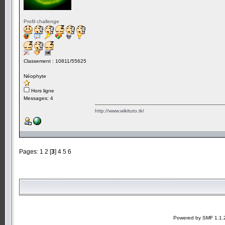
Profil challenge
Classement : 10811/55625
Néophyte
Hors ligne
Messages: 4
http://www.wikituto.tk/
Pages:
1
2
[
3
]
4
5
6
Powered by SMF 1.1.