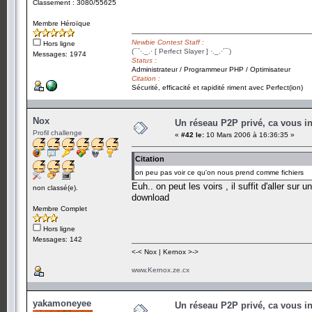
Classement : 3080/55625
Membre Héroïque
Newbie Contest Staff :
Hors ligne
(¯`·._.· [ Perfect Slayer ] ·._.·´¯)
Messages: 1974
Status :
Administrateur / Programmeur PHP / Optimisateur
Citation :
Sécurité, efficacité et rapidité riment avec Perfect(ion)
Nox
Un réseau P2P privé, ca vous in
Profil challenge
«
#42 le:
10 Mars 2006 à 16:36:35 »
Citation
on peu pas voir ce qu'on nous prend comme fichiers
Euh.. on peut les voirs , il suffit d'aller sur 
non classé(e).
download
Membre Complet
Hors ligne
Messages: 142
<-< Nox | Kernox >->
www.Kernox.ze.cx
yakamoneyee
Un réseau P2P privé, ca vous in