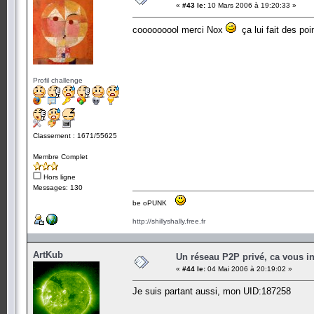
«
#43 le:
10 Mars 2006 à 19:20:33 »
cooooooool merci Nox
ça lui fait des poi
Profil challenge
Classement : 1671/55625
Membre Complet
Hors ligne
Messages: 130
be oPUNK
http://shillyshally.free.fr
ArtKub
Un réseau P2P privé, ca vous in
«
#44 le:
04 Mai 2006 à 20:19:02 »
Je suis partant aussi, mon UID:187258