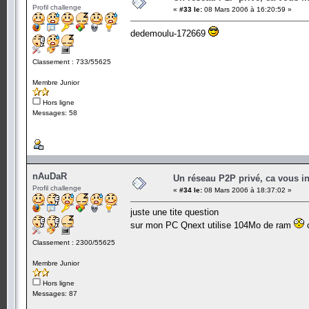
Profil challenge
«
#33 le:
08 Mars 2006 à 16:20:59 »
dedemoulu-172669
Classement : 733/55625
Membre Junior
Hors ligne
Messages: 58
nAuDaR
Un réseau P2P privé, ca vous in
Profil challenge
«
#34 le:
08 Mars 2006 à 18:37:02 »
juste une tite question
sur mon PC Qnext utilise 104Mo de ram
c
Classement : 2300/55625
Membre Junior
Hors ligne
Messages: 87