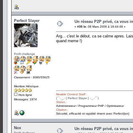
Perfect Slayer
Un réseau P2P privé, ca vous in
«
#35 le:
08 Mars 2006 à 18:44:48 »
Arg... c'est le début, ca se calme apres. Lais
quand meme !)
Profil challenge
Classement : 3080/55625
Membre Héroïque
Newbie Contest Staff :
Hors ligne
(¯`·._.· [ Perfect Slayer ] ·._.·´¯)
Messages: 1974
Status :
Administrateur / Programmeur PHP / Optimisateur
Citation :
Sécurité, efficacité et rapidité riment avec Perfect(ion)
Nox
Un réseau P2P privé, ca vous in
Profil challenge