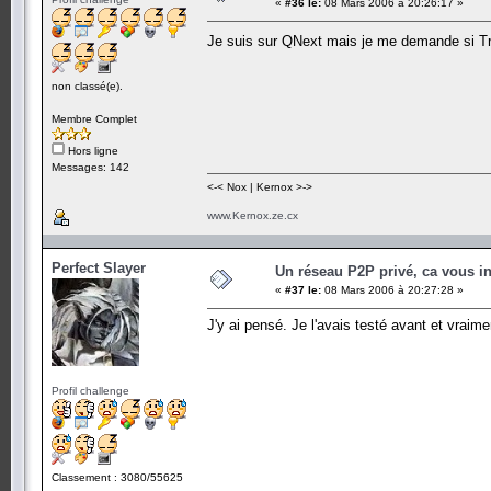
«
#36 le:
08 Mars 2006 à 20:26:17 »
Je suis sur QNext mais je me demande si Tr
non classé(e).
Membre Complet
Hors ligne
Messages: 142
<-< Nox | Kernox >->
www.Kernox.ze.cx
Perfect Slayer
Un réseau P2P privé, ca vous in
«
#37 le:
08 Mars 2006 à 20:27:28 »
J'y ai pensé. Je l'avais testé avant et vraime
Profil challenge
Classement : 3080/55625