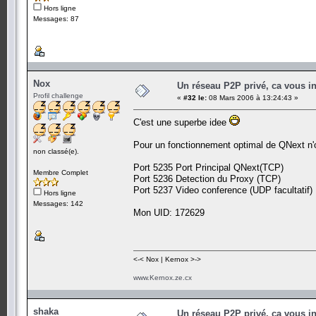
Hors ligne
Messages: 87
Nox
Un réseau P2P privé, ca vous in
Profil challenge
«
#32 le:
08 Mars 2006 à 13:24:43 »
C'est une superbe idee
Pour un fonctionnement optimal de QNext n'ou
non classé(e).
Port 5235 Port Principal QNext(TCP)
Membre Complet
Port 5236 Detection du Proxy (TCP)
Port 5237 Video conference (UDP facultatif)
Hors ligne
Messages: 142
Mon UID: 172629
<-< Nox | Kernox >->
www.Kernox.ze.cx
shaka
Un réseau P2P privé, ca vous in