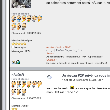
se calme très nettement apres. nAudar, tu v
Profil challenge
Classement : 3080/55625
Membre Héroïque
Newbie Contest Staff :
Hors ligne
(¯`·._.· [ Perfect Slayer ] ·._.·´¯)
Messages: 1974
Status :
Administrateur / Programmeur PHP / Optimisateur
Citation :
Sécurité, efficacité et rapidité riment avec Perfect(ion)
nAuDaR
Un réseau P2P privé, ca vous in
Profil challenge
«
#31 le:
08 Mars 2006 à 11:57:25 »
sa marche enfin
je crois que la dernière
mon UID est : 172612
Classement : 2300/55625
Membre Junior